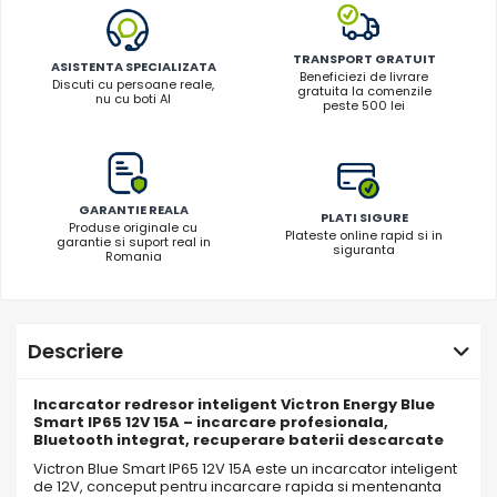
TRANSPORT GRATUIT
ASISTENTA SPECIALIZATA
Beneficiezi de livrare
Discuti cu persoane reale,
gratuita la comenzile
nu cu boti AI
peste 500 lei
GARANTIE REALA
PLATI SIGURE
Produse originale cu
Plateste online rapid si in
garantie si suport real in
siguranta
Romania
Descriere
Incarcator redresor inteligent Victron Energy Blue
Smart IP65 12V 15A – incarcare profesionala,
Bluetooth integrat, recuperare baterii descarcate
Victron Blue Smart IP65 12V 15A este un incarcator inteligent
de 12V, conceput pentru incarcare rapida si mentenanta