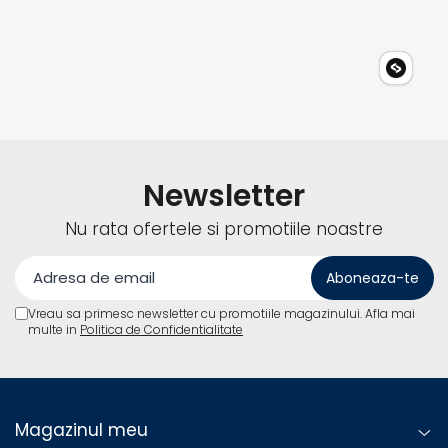
Bluetooth integrat – monitorizare de la distanta
Cu ajutorul aplicatiei VictronConnect poti:
verifica tensiunea si curentul in timp real
urmari starea bateriei
modifica setarile incarcatorului
analiza istoricul incarcarilor
Functioneaza pe smartphone, tableta sau laptop, fara
Newsletter
accesorii suplimentare.
Nu rata ofertele si promotiile noastre
Usor de conectat si utilizat
Pachetul include:
cleme tip crocodil
Vreau sa primesc newsletter cu promotiile magazinului. Afla mai
ocheti M8 pentru conectare permanenta
multe in
Politica de Confidentialitate
Poate fi lasat conectat pe termen lung pentru mentenanta
fara risc de supraincarcare.
Protectie si rezistenta
Magazinul meu