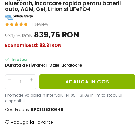
Bluetooth, incarcare rapida pentru baterii
Acumulatori de stocare
auto, AGM, Gel, Li-ion si LiFePO4
Componente sisteme de balcon
1 Review
839,76 RON
933,06 RON
Economisesti:
93,31
RON
In stoc
Durata de livrare:
1-3 zile lucratoare
ADAUGA IN COS
Promotie valabila in intervalul 14.05 - 31.08 in limita stocului
disponibil.
Cod Produs:
BPC121531064R
Adauga la Favorite