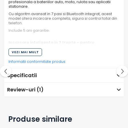
profesionala a bateriilor auto, moto, rulota sau aplicatii
stationare.
Cu algoritm avansat in 7 pasi si Bluetooth integrat, acest
model ofera incarcare completa, sigura si control total din
telefon.
Include 5 ani garantie.
Incarcare inteligenta in 7 trepte – pentru
performanta maxima
VEZI MAI MULT
Algoritmul de incarcare in 7 etape optimizeaza fiecare
ciclu, oferind:
Informatii conformitate produs
incarcare corecta in faza bulk
Specificatii
absorbtie controlata
analiza bateriei
Review-uri
(1)
reconditionare (daca este necesar)
mentenanta automata
Rezultatul: baterie complet incarcata, performanta stabila
si durata de viata mai lunga.
Produse similare
Recuperarea bateriilor complet descarcate