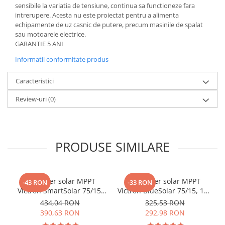
sensibile la variatia de tensiune, continua sa functioneze fara
intrerupere. Acesta nu este proiectat pentru a alimenta
echipamente de uz casnic de putere, precum masinile de spalat
sau motoarele electrice.
GARANTIE 5 ANI
Informatii conformitate produs
Caracteristici
Review-uri
(0)
PRODUSE SIMILARE
Controler solar MPPT
Controler solar MPPT
-43 RON
-33 RON
Victron SmartSolar 75/15,
Victron BlueSolar 75/15, 15A
15A 12V/24V, cu Bluetooth
pentru sisteme solare 12V
434,04 RON
325,53 RON
integrat
si 24V
390,63 RON
292,98 RON