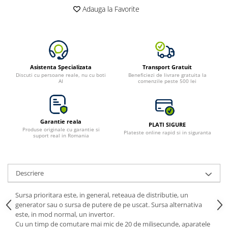
Adauga la Favorite
Asistenta Specializata
Transport Gratuit
Discuti cu persoane reale, nu cu boti
Beneficiezi de livrare gratuita la
AI
comenzile peste 500 lei
Garantie reala
PLATI SIGURE
Produse originale cu garantie si
Plateste online rapid si in siguranta
suport real in Romania
Descriere
Sursa prioritara este, in general, reteaua de distributie, un
generator sau o sursa de putere de pe uscat. Sursa alternativa
este, in mod normal, un invertor.
Cu un timp de comutare mai mic de 20 de milisecunde, aparatele