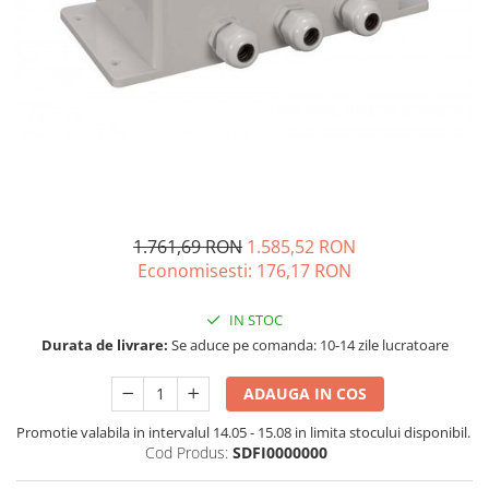
Acumulatori de stocare
Componente sisteme de balcon
1.761,69 RON
1.585,52 RON
Economisesti:
176,17
RON
IN STOC
Durata de livrare:
Se aduce pe comanda: 10-14 zile lucratoare
ADAUGA IN COS
Promotie valabila in intervalul 14.05 - 15.08 in limita stocului disponibil.
Cod Produs:
SDFI0000000