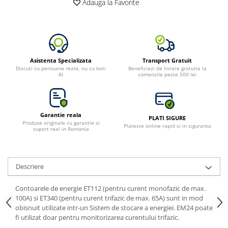
Adauga la Favorite
Asistenta Specializata
Transport Gratuit
Discuti cu persoane reale, nu cu boti
Beneficiezi de livrare gratuita la
AI
comenzile peste 500 lei
Garantie reala
PLATI SIGURE
Produse originale cu garantie si
Plateste online rapid si in siguranta
suport real in Romania
Descriere
Contoarele de energie ET112 (pentru curent monofazic de max.
100A) si ET340 (pentru curent trifazic de max. 65A) sunt in mod
obisnuit utilizate intr-un Sistem de stocare a energiei. EM24 poate
fi utilizat doar pentru monitorizarea curentului trifazic.