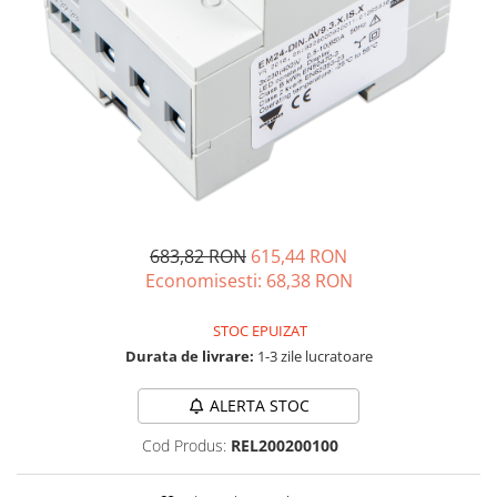
Acumulatori de stocare
Componente sisteme de balcon
683,82 RON
615,44 RON
Economisesti:
68,38
RON
STOC EPUIZAT
Durata de livrare:
1-3 zile lucratoare
ALERTA STOC
Cod Produs:
REL200200100