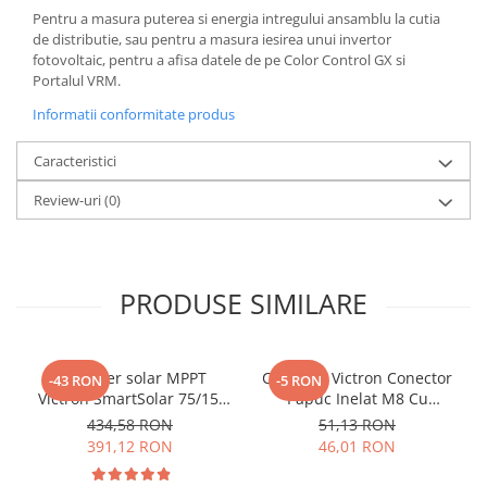
Pentru a masura puterea si energia intregului ansamblu la cutia
de distributie, sau pentru a masura iesirea unui invertor
fotovoltaic, pentru a afisa datele de pe Color Control GX si
Portalul VRM.
Informatii conformitate produs
Caracteristici
Review-uri
(0)
PRODUSE SIMILARE
Controler solar MPPT
Conector Victron Conector
-43 RON
-5 RON
Victron SmartSolar 75/15,
Papuc Inelat M8 Cu
15A 12V/24V, cu Bluetooth
Siguranta Fuzibila Ato De
434,58 RON
51,13 RON
integrat
30A Bpc900110014 M8,
391,12 RON
46,01 RON
siguranta (BPC900110014)