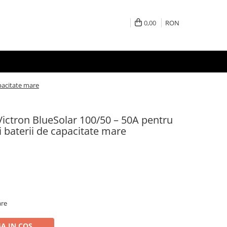
0,00
RON
pacitate mare
ictron BlueSolar 100/50 – 50A pentru
i baterii de capacitate mare
are
A IN COS