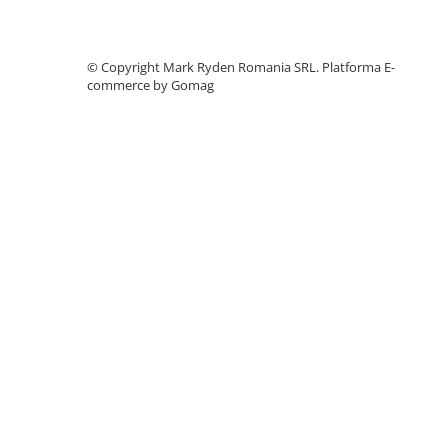
Accesorii instrumente de masura
Camere Termice
©️ Copyright Mark Ryden Romania SRL.
Platforma E-
Luxmetru
commerce by Gomag
Osciloscoape
Lichidare stoc