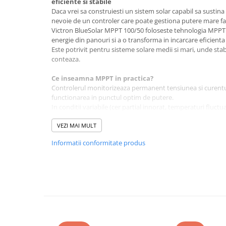
eficiente si stabile
Daca vrei sa construiesti un sistem solar capabil sa sustin
Bluetti
nevoie de un controler care poate gestiona putere mare far
EcoFlow
Victron BlueSolar MPPT 100/50 foloseste tehnologia MPP
Anker
energie din panouri si a o transforma in incarcare eficienta
Este potrivit pentru sisteme solare medii si mari, unde sta
Oscal
conteaza.
Pecron
Ce inseamna MPPT in practica?
Toate panourile portabile
Controlerul monitorizeaza permanent tensiunea si curent
Kituri solare pentru balcon
functionarea in punctul optim de putere.
In conditii variabile (cer partial innorat, temperaturi fluc
Frigidere Portabile
creste energia recoltata cu pana la 30% fata de un model
Componente Fotovoltaice
Randament maxim: pana la 98%.
VEZI MAI MULT
Incarcatoare solare
Informatii conformitate produs
Compatibilitate si putere panouri
Incarcatoare solare MPPT
Curent nominal incarcare: 50A
Incarcatoare solare PWM
Tensiune maxima circuit deschis panouri (Voc): 100V
Curent maxim scurtcircuit PV: 60A
Interfete si cabluri
Puterea recomandata a panourilor:
Cabluri panouri fotovoltaice
Sistem 12V:
aproximativ 700W (dimensionare sigura)
Cabluri pentru echipamente
Sistem 24V:
fotovoltaice
aproximativ 1400W (dimensionare sigura)