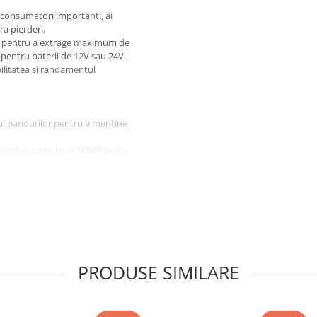
a consumatori importanti, ai
a pierderi.
T pentru a extrage maximum de
 pentru baterii de 12V sau 24V.
bilitatea si randamentul
ul panourilor pentru a mentine
tuante), un regulator MPPT poate
 PWM.
PRODUSE SIMILARE