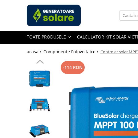
Toate Produsele
Acasa
TOATE PRODUSELE
CALCULATOR KIT SOLAR VIC
Statii de Alimentare Portabile
Cauta dupa capacitate
acasa /
Componente Fotovoltaice /
Controler solar MPPT
Pana in 1000W
Intre 1000-2000W
-114 RON
Intre 2000-3000W
Peste 3000W
Cauta dupa marca
Bluetti
EcoFlow
Anker
Pecron
Oscal