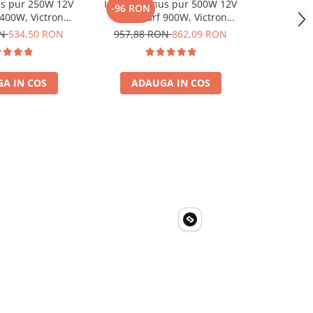
us pur 250W 12V
Invertor sinus pur 500W 12V
Controler
-96 RON
-50 RO
 400W, Victron
230V, varf 900W, Victron
Victron Bl
ru auto, panouri
Phoenix, pentru auto, panouri
ON
534,50 RON
957,88 RON
862,09 RON
498,10
a, casa si cabana
solare, rulota, casa si cabana
A IN COS
ADAUGA IN COS
ADA