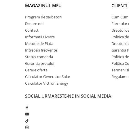
14.4V absorbtie / 13.8V float pentru sistem 12V
Invertoare Tensiune
MAGAZINUL MEU
CLIENTI
28.8V absorbtie / 27.6V float pentru sistem 24V
Roboti Pornire Auto
Include compensare automata cu temperatura pentru prote
Program de sarbatori
Cum Cum
Statii de incarcare vehicule
Integrare si monitorizare
Despre noi
Formular 
electrice
Modelul include port VE.Direct pentru integrare in ecosist
Contact
Dreptul de
Poate fi conectat la:
UPS Centrale Termice
Informatii Livrare
Politica d
accesorii Bluetooth
Stabilizatoare Tensiune
Metode de Plata
Dreptul de
sisteme de monitorizare
platforma Victron VRM (cu echipamente suplimentare)
Intrebari frecvente
Garantia 
Scule si aparate
Status comanda
Politica d
Instrumente de masura
Constructie si protectie
Garantia pretului
Politica C
Eficienta maxima: 98%
Anemometre
Cerere oferta
Termeni si
Grad protectie: IP43 (electronica) / IP22 (conectori)
Clampmetre
Calculator Generator Solar
Temperatura functionare: -30°C pana la +60°C
Regulamen
Dimensiuni compacte: 186 x 130 x 70 mm
Detectoare
Calculator Victron Energy
Greutate: aproximativ 1.3 kg
Multimetre Portabile
Este o alegere potrivita pentru sisteme solare serioase, und
SOCIAL
URMARESTE-NE IN SOCIAL MEDIA
Tahometre
fiabilitate pe termen lung.
Telemetre
Termometre
Testere
Multimetre de Banc