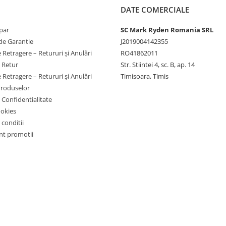
DATE COMERCIALE
jarea bateriei.
par
SC Mark Ryden Romania SRL
de Garantie
J2019004142355
emul Victron.
 Retragere – Retururi și Anulări
RO41862011
e Retur
Str. Stiintei 4, sc. B, ap. 14
 Retragere – Retururi și Anulări
Timisoara, Timis
Produselor
e Confidentialitate
ookies
 conditii
t promotii
e vrei eficienta mare si