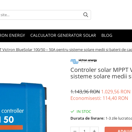
TRON ENERGY
CALCULATOR GENERATOR SOLAR
BLOG
 Victron BlueSolar 100/50 – 50A pentru sisteme solare medii si baterii de ca
Controler solar MPPT V
sisteme solare medii s
1.143,96 RON
1.029,56 RON
Economisesti:
114,40
RON
IN STOC
Durata de livrare:
1-3 zile lucrato
ADAUG