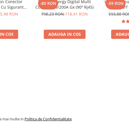
ron Conector
Victron Energy Digital Multi
Invertor sin
i sa nu depaseasca 100V.
-80 RON
-59 RON
 Cu Siguranta
Control 200/200A Gx (90º Rj45)
230V, varf
to De 30A
Phoenix, pent
5,98 RON
798,23 RON
718,41 RON
593,88 R
8, siguranta
solare, rulot
10014)
IN COS
ADAUGA IN COS
ADAUG
ibile
ertorul folosit.
la mai multe in
Politica de Confidentialitate