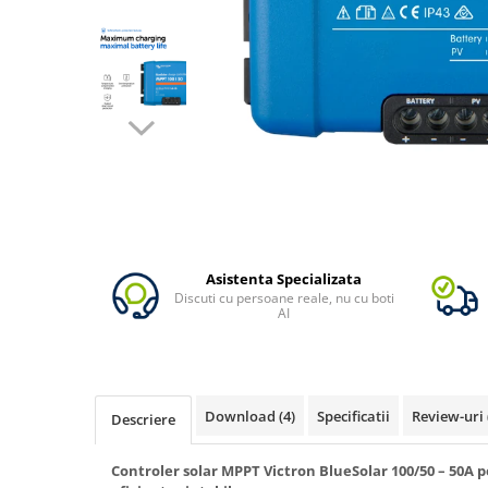
Vezi toate statiile
Accesorii Statii de Alimentare
Kituri Generatoare Solare
Cauta dupa capacitate
Pana in 1000W
Intre 1000-2000W
Intre 2000-3000W
Peste 3000W
Cauta dupa marca
Bluetti
Asistenta Specializata
Discuti cu persoane reale, nu cu boti
EcoFlow
AI
Anker
Pecron
Oscal
Download (4)
Specificatii
Review-uri
Descriere
Toate generatoarele
Panouri Solare Pliabile
Controler solar MPPT Victron BlueSolar 100/50 – 50A 
Cauta dupa marca