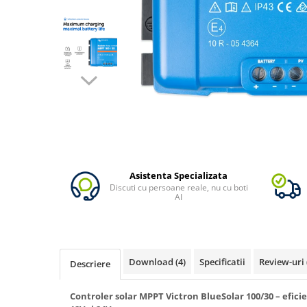
Oscal
Xtorm
Vezi toate statiile
Accesorii Statii de Alimentare
Kituri Generatoare Solare
Cauta dupa capacitate
Pana in 1000W
Intre 1000-2000W
Intre 2000-3000W
Peste 3000W
Asistenta Specializata
Discuti cu persoane reale, nu cu boti
Cauta dupa marca
AI
Bluetti
EcoFlow
Anker
Download (4)
Specificatii
Review-uri
Descriere
Jackery
Pecron
Controler solar MPPT Victron BlueSolar 100/30 – efici
Oscal