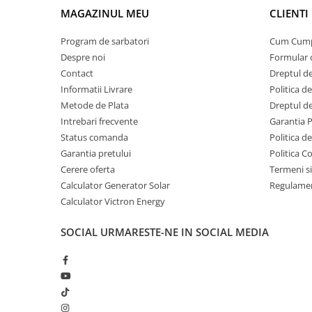
Auto-consum redus: 30 mA (12V) / 20 mA (24V)
MAGAZINUL MEU
CLIENTI
Dimensiuni: 186 x 130 x 70 mm
Acumulatori Gel
Greutate: aproximativ 1.3 kg
Acumulatori Moto
Port comunicatie: VE.Direct
Program de sarbatori
Cum Cum
Este o alegere potrivita pentru sisteme solare medii unde
Despre noi
Formular 
Electronice
stabilitate si integrare in ecosistemul Victron.
Contact
Dreptul de
Invertoare Tensiune
Informatii Livrare
Politica d
Roboti Pornire Auto
Metode de Plata
Dreptul de
Statii de incarcare vehicule
Intrebari frecvente
Garantia 
electrice
Status comanda
Politica d
Garantia pretului
Politica C
UPS Centrale Termice
Cerere oferta
Termeni si
Stabilizatoare Tensiune
Calculator Generator Solar
Regulamen
Scule si aparate
Calculator Victron Energy
Instrumente de masura
SOCIAL
URMARESTE-NE IN SOCIAL MEDIA
Anemometre
Clampmetre
Detectoare
Multimetre Portabile
Tahometre