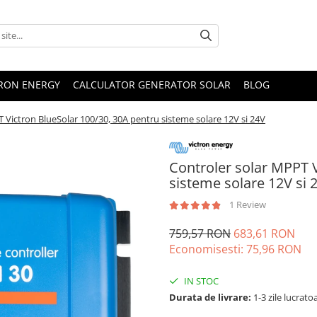
TRON ENERGY
CALCULATOR GENERATOR SOLAR
BLOG
 Victron BlueSolar 100/30, 30A pentru sisteme solare 12V si 24V
Controler solar MPPT V
sisteme solare 12V si 
1 Review
759,57 RON
683,61 RON
Economisesti:
75,96
RON
IN STOC
Durata de livrare:
1-3 zile lucrato