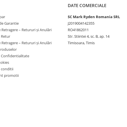
DATE COMERCIALE
par
SC Mark Ryden Romania SRL
 doresti randament bun,
de Garantie
J2019004142355
 Retragere – Retururi și Anulări
RO41862011
e Retur
Str. Stiintei 4, sc. B, ap. 14
 Retragere – Retururi și Anulări
Timisoara, Timis
Produselor
e Confidentialitate
ookies
 conditii
t promotii