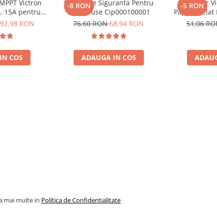
 MPPT Victron
Suport De Siguranta Pentru
Conector Vi
-8 RON
-5 RON
5, 15A pentru
Mega-Fuse Cip000100001
Papuc Inelat
e 12V si 24V
Fuzibila
92,98 RON
76,60 RON
68,94 RON
51,06 R
Bpc90011001
(BPC9
IN COS
ADAUGA IN COS
ADAUG
nfiguratia sistemului.
jarea bateriei.
la mai multe in
Politica de Confidentialitate