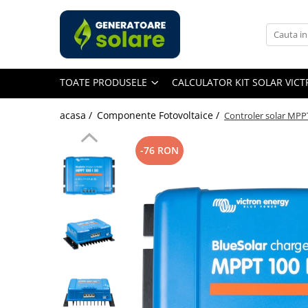
Toate Produsele
Acasa
TOATE PRODUSELE
CALCULATOR KIT SOLAR VIC
Statii de Alimentare Portabile
Cauta dupa capacitate
acasa /
Componente Fotovoltaice /
Controler solar MPPT
Pana in 1000W
Intre 1000-2000W
-76 RON
Intre 2000-3000W
Peste 3000W
Cauta dupa marca
Bluetti
EcoFlow
Anker
Jackery
Pecron