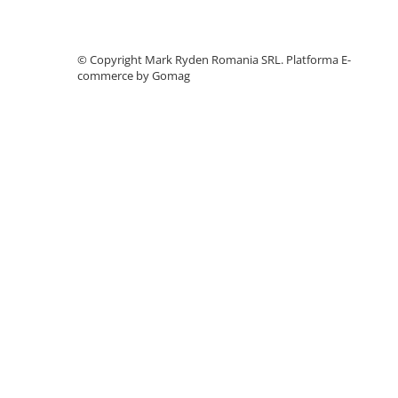
Telemetre
Termometre
©️ Copyright Mark Ryden Romania SRL.
Platforma E-
Testere
commerce by Gomag
Multimetre de Banc
Accesorii instrumente de masura
Camere Termice
Luxmetru
Osciloscoape
Lichidare stoc