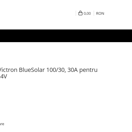
0,00
RON
ictron BlueSolar 100/30, 30A pentru
24V
are