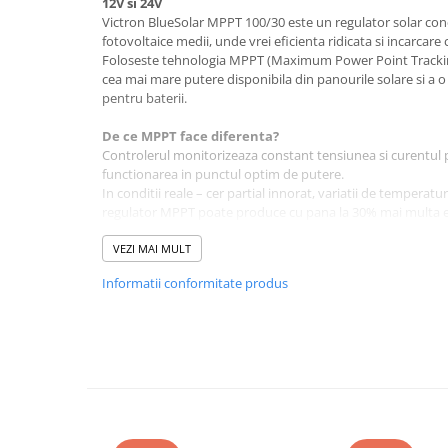
12V si 24V
Toate generatoarele
Victron BlueSolar MPPT 100/30 este un regulator solar co
fotovoltaice medii, unde vrei eficienta ridicata si incarcare 
Panouri Solare Pliabile
Foloseste tehnologia MPPT (Maximum Power Point Tracki
Cauta dupa marca
cea mai mare putere disponibila din panourile solare si a o
pentru baterii.
Bluetti
EcoFlow
De ce MPPT face diferenta?
Controlerul monitorizeaza constant tensiunea si curentul
Anker
functionarea in punctul optim de putere.
Jackery
In conditii reale – cer partial innorat, variatii de temperat
Oscal
regulator MPPT poate produce cu pana la 30% mai multa 
Eficienta maxima ajunge pana la 98%.
Pecron
VEZI MAI MULT
Toate panourile portabile
Compatibilitate si dimensionare corecta
Informatii conformitate produs
Tensiune baterie: 12V sau 24V
Kituri solare pentru balcon
Curent nominal incarcare: 30A
Frigidere Portabile
Tensiune maxima panouri (Voc): 100V
Componente Fotovoltaice
Curent maxim scurtcircuit PV: 35A
Puterea recomandata a panourilor:
Incarcatoare solare
Sistem 12V: pana la aproximativ 440W
Incarcatoare solare MPPT
Sistem 24V: pana la aproximativ 880W
Este important ca tensiunea totala a panourilor conectate
Incarcatoare solare PWM