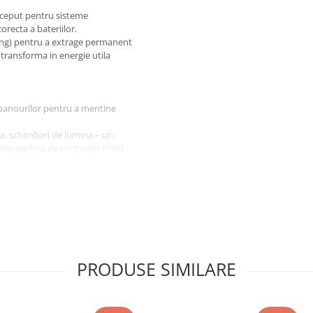
nceput pentru sisteme
corecta a bateriilor.
ng) pentru a extrage permanent
 transforma in energie utila
 panourilor pentru a mentine
ura, schimbari de lumina – un
energie fata de un model PWM.
PRODUSE SIMILARE
 sa nu depaseasca 100V.