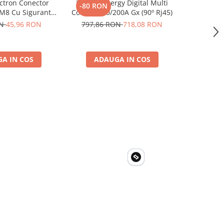
ctron Conector
Victron Energy Digital Multi
Invertor 
-80 RON
-59 RO
 M8 Cu Siguranta
Control 200/200A Gx (90º Rj45)
230V, v
 Ato De 30A
Phoenix, p
ON
45,96 RON
797,86 RON
718,08 RON
593,61
4 M8, siguranta
solare, ru
00110014)
A IN COS
ADAUGA IN COS
ADA