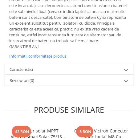
Protectii si izolatoare de baterii
este incarcata) si se deconecteaza atunci cand tensiunea bateriei
Accesorii
este sub nivelul fixat (ceea ce indica faptul ca una sau mai multe
baterii sunt descarcate). Combinatorii de baterii Cyrix reprezinta
Monitorizare si control
un excelent substitut pentru izolatorii cu diode. Principala
caracteristica este aceea ca, practic, nu exista vreo cadere de
Convertoare DC - DC
tensiune, astfel incat tensiunea furnizata de alternator sau de
Invertoare Off-grid
incarcatorul de baterii nu trebuie sa fie mai mare.
GARANTIE 5 ANI
Incarcatoare de retea
Informatii conformitate produs
Acumulatori de stocare
Componente sisteme de balcon
Caracteristici
Iluminat solar
Review-uri
(0)
Acumulatori
Acumulatori Standard Plumb
Acumulatori Litiu
PRODUSE SIMILARE
Acumulatori Gel
Acumulatori Moto
Controler solar MPPT
Conector Victron Conector
-43 RON
-5 RON
Electronice
Victron SmartSolar 75/15,
Papuc Inelat M8 Cu