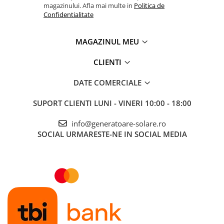
magazinului. Afla mai multe in
Politica de
Accesorii instrumente de masura
Confidentialitate
Camere Termice
Luxmetru
MAGAZINUL MEU
Osciloscoape
CLIENTI
Lichidare stoc
DATE COMERCIALE
SUPORT CLIENTI
LUNI - VINERI 10:00 - 18:00
info@generatoare-solare.ro
SOCIAL
URMARESTE-NE IN SOCIAL MEDIA