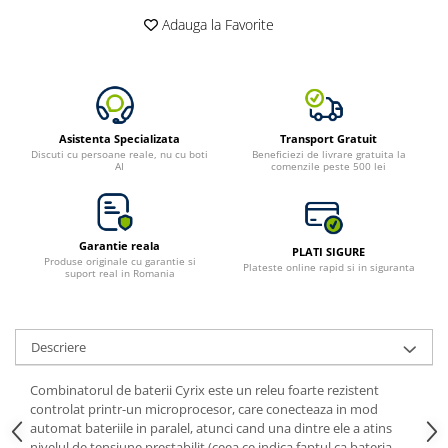
Adauga la Favorite
Bluetti
EcoFlow
Anker
Oscal
Pecron
Asistenta Specializata
Transport Gratuit
Discuti cu persoane reale, nu cu boti
Beneficiezi de livrare gratuita la
Toate panourile portabile
AI
comenzile peste 500 lei
Kituri solare pentru balcon
Frigidere Portabile
Componente Fotovoltaice
Garantie reala
PLATI SIGURE
Produse originale cu garantie si
Incarcatoare solare
Plateste online rapid si in siguranta
suport real in Romania
Incarcatoare solare MPPT
Incarcatoare solare PWM
Descriere
Interfete si cabluri
Cabluri panouri fotovoltaice
Combinatorul de baterii Cyrix este un releu foarte rezistent
Cabluri pentru echipamente
controlat printr-un microprocesor, care conecteaza in mod
fotovoltaice
automat bateriile in paralel, atunci cand una dintre ele a atins
nivelul de tensiune prestabilit (ceea ce indica faptul ca bateria