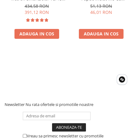
Invertoare Tensiune
15A 12V/24V, cu Bluetooth
Siguranta Fuzibila Ato De
434,58 RON
51,13 RON
integrat
30A Bpc900110014 M8,
Roboti Pornire Auto
391,12 RON
46,01 RON
siguranta (BPC900110014)
Statii de incarcare vehicule
electrice
ADAUGA IN COS
ADAUGA IN COS
UPS Centrale Termice
Stabilizatoare Tensiune
Scule si aparate
Instrumente de masura
Anemometre
Clampmetre
Detectoare
Multimetre Portabile
Newsletter
Nu rata ofertele si promotiile noastre
Tahometre
Telemetre
Termometre
Testere
Vreau sa primesc newsletter cu promotiile
Multimetre de Banc