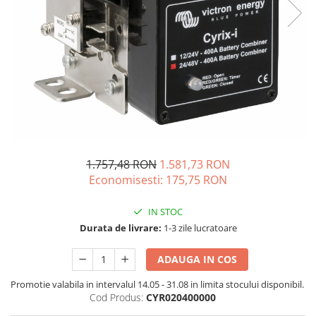
Vezi toate statiile
Accesorii Statii de Alimentare
Kituri Generatoare Solare
Cauta dupa capacitate
Pana in 1000W
Intre 1000-2000W
Intre 2000-3000W
Peste 3000W
Cauta dupa marca
1.757,48 RON
1.581,73 RON
Economisesti:
175,75
RON
Bluetti
EcoFlow
IN STOC
Anker
Durata de livrare:
1-3 zile lucratoare
Pecron
Oscal
ADAUGA IN COS
Toate generatoarele
Promotie valabila in intervalul 14.05 - 31.08 in limita stocului disponibil.
Panouri Solare Pliabile
Cod Produs:
CYR020400000
Cauta dupa marca