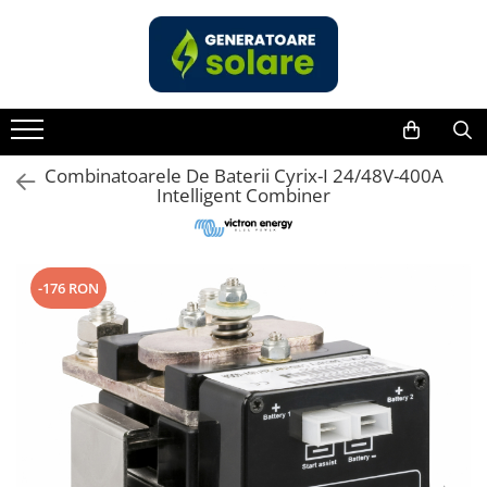
Toate Produsele
Acasa
Statii de Alimentare Portabile
Cauta dupa capacitate
Combinatoarele De Baterii Cyrix-I 24/48V-400A
Intelligent Combiner
Pana in 1000W
Intre 1000-2000W
Intre 2000-3000W
-176 RON
Peste 3000W
Cauta dupa marca
Bluetti
EcoFlow
Anker
Pecron
Oscal