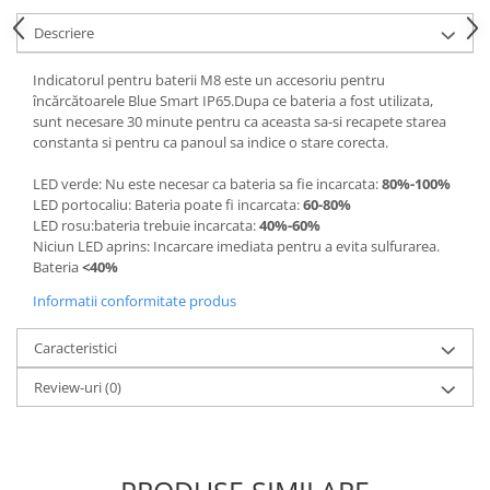
Protectii si izolatoare de baterii
Descriere
Accesorii
Monitorizare si control
Indicatorul pentru baterii M8 este un accesoriu pentru
încărcătoarele Blue Smart IP65.Dupa ce bateria a fost utilizata,
Convertoare DC - DC
sunt necesare 30 minute pentru ca aceasta sa-si recapete starea
Invertoare Off-grid
constanta si pentru ca panoul sa indice o stare corecta.
Incarcatoare de retea
LED verde: Nu este necesar ca bateria sa fie incarcata:
80%-100%
LED portocaliu: Bateria poate fi incarcata:
60-80%
Acumulatori de stocare
LED rosu:bateria trebuie incarcata:
40%-60%
Componente sisteme de balcon
Niciun LED aprins: Incarcare imediata pentru a evita sulfurarea.
Bateria
<40%
Iluminat solar
Informatii conformitate produs
Acumulatori
Acumulatori Standard Plumb
Caracteristici
Acumulatori Litiu
Review-uri
(0)
Acumulatori Gel
Acumulatori Moto
Electronice