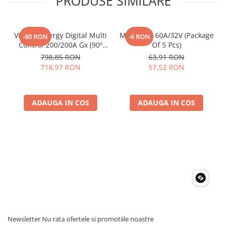
PRODUSE SIMILARE
Invertoare Tensiune
Roboti Pornire Auto
Statii de incarcare vehicule
Victron Energy Digital Multi
Midi-Fuse 60A/32V (Package
-80 RON
-6 RON
electrice
Control 200/200A Gx (90º
Of 5 Pcs)
Rj45)
798,85 RON
63,91 RON
UPS Centrale Termice
718,97 RON
57,52 RON
Stabilizatoare Tensiune
Scule si aparate
ADAUGA IN COS
ADAUGA IN COS
Instrumente de masura
Anemometre
Clampmetre
Detectoare
Multimetre Portabile
Tahometre
Telemetre
Termometre
Testere
Newsletter
Nu rata ofertele si promotiile noastre
Multimetre de Banc