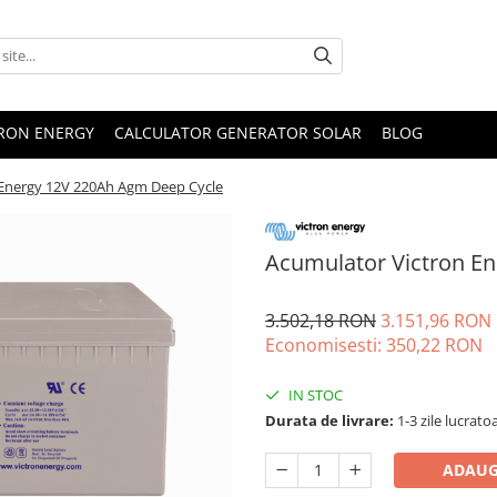
TRON ENERGY
CALCULATOR GENERATOR SOLAR
BLOG
 Energy 12V 220Ah Agm Deep Cycle
Acumulator Victron E
3.502,18 RON
3.151,96 RON
Economisesti:
350,22
RON
IN STOC
Durata de livrare:
1-3 zile lucrato
ADAUG