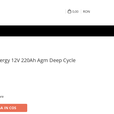
0,00
RON
nergy 12V 220Ah Agm Deep Cycle
are
A IN COS