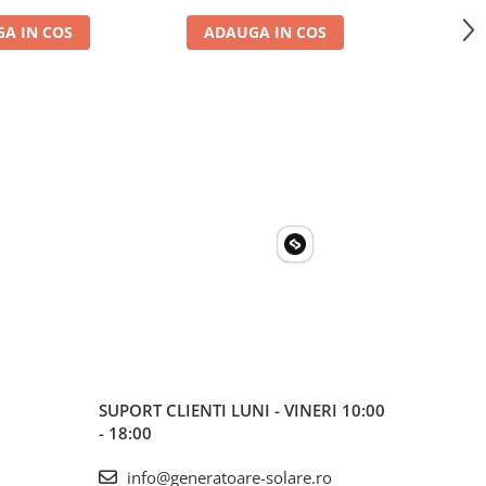
A IN COS
ADAUGA IN COS
ADA
SUPORT CLIENTI
LUNI - VINERI 10:00
- 18:00
info@generatoare-solare.ro