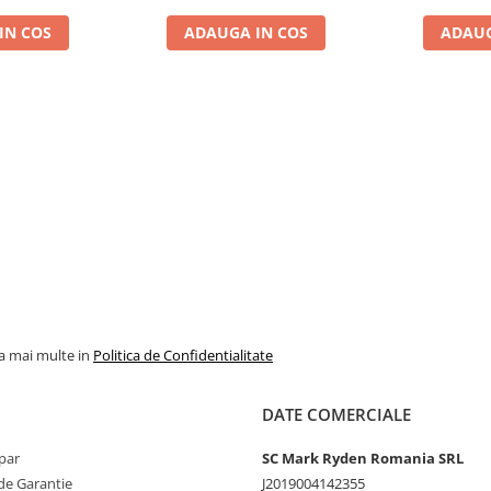
IN COS
ADAUGA IN COS
ADAUG
nse, care masoara tensiunea la
rderea de tensiune datorata
care.
la mai multe in
Politica de Confidentialitate
DATE COMERCIALE
par
SC Mark Ryden Romania SRL
de Garantie
J2019004142355