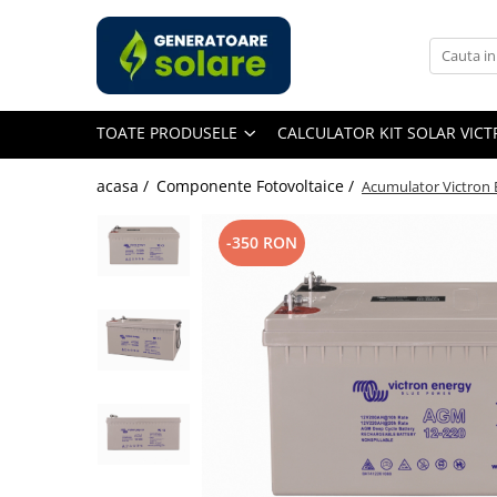
Toate Produsele
Acasa
TOATE PRODUSELE
CALCULATOR KIT SOLAR VIC
Statii de Alimentare Portabile
Cauta dupa capacitate
acasa /
Componente Fotovoltaice /
Acumulator Victron
Pana in 1000W
Intre 1000-2000W
-350 RON
Intre 2000-3000W
Peste 3000W
Cauta dupa marca
Bluetti
EcoFlow
Anker
Pecron
Oscal