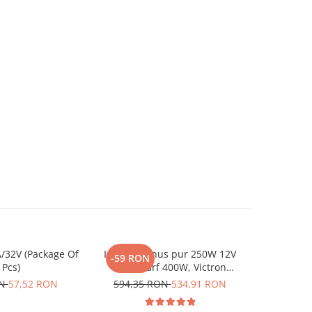
/32V (Package Of
Invertor sinus pur 250W 12V
Invertor 
-59 RON
-96 RO
 Pcs)
230V, varf 400W, Victron
230V, v
Phoenix, pentru auto, panouri
Phoenix, p
ON
57,52 RON
594,35 RON
534,91 RON
958,62
solare, rulota, casa si cabana
solare, ru