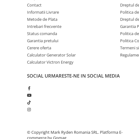
Invertoare Tensiune
Contact
Dreptul de
Roboti Pornire Auto
Informatii Livrare
Politica d
Metode de Plata
Dreptul de
Statii de incarcare vehicule
Intrebari frecvente
Garantia 
electrice
Status comanda
Politica d
UPS Centrale Termice
Garantia pretului
Politica C
Stabilizatoare Tensiune
Cerere oferta
Termeni si
Calculator Generator Solar
Regulamen
Scule si aparate
Calculator Victron Energy
Instrumente de masura
Anemometre
SOCIAL
URMARESTE-NE IN SOCIAL MEDIA
Clampmetre
Detectoare
Multimetre Portabile
Tahometre
Telemetre
Termometre
Testere
©️ Copyright Mark Ryden Romania SRL.
Platforma E-
commerce by Gomag
Multimetre de Banc