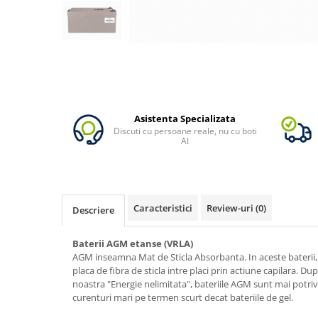
Vezi toate statiile
Accesorii Statii de Alimentare
Kituri Generatoare Solare
Cauta dupa capacitate
Pana in 1000W
Intre 1000-2000W
Asistenta Specializata
Intre 2000-3000W
Discuti cu persoane reale, nu cu boti
Peste 3000W
AI
Cauta dupa marca
Bluetti
EcoFlow
Caracteristici
Review-uri
(0)
Descriere
Anker
Pecron
Baterii AGM etanse (VRLA)
Oscal
AGM inseamna Mat de Sticla Absorbanta. In aceste baterii, e
placa de fibra de sticla intre placi prin actiune capilara. Du
Toate generatoarele
noastra "Energie nelimitata", bateriile AGM sunt mai potriv
Panouri Solare Pliabile
curenturi mari pe termen scurt decat bateriile de gel.
Cauta dupa marca