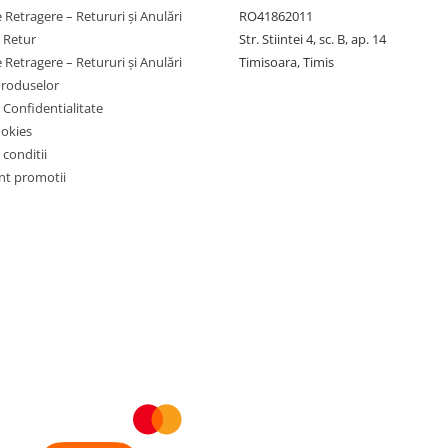
 Retragere – Retururi și Anulări
RO41862011
e Retur
Str. Stiintei 4, sc. B, ap. 14
 Retragere – Retururi și Anulări
Timisoara, Timis
Produselor
e Confidentialitate
ookies
 conditii
t promotii