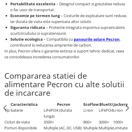
Portabilitate excelenta
– Designul compact si greutatea redusa
o fac usor de transportat.
Economie pe termen lung
– Costurile de exploatare sunt reduse,
iar durata de viata este superioara altor solutii.
Siguranta ridicata
– Protectie integrata impotriva supraincalzirii,
scurtcircuitului si supratensiunii.
Solutie ecologica
– Compatibila cu
panourile solare Pecron
,
contribuind la reducerea amprentei de carbon.
In plus, Pecron ofera o garantie extinsa si suport tehnic dedicat, ceea
ce consolideaza increderea consumatorilor.
Compararea statiei de
alimentare Pecron cu alte solutii
de incarcare
Caracteristica
Pecron
EcoFlow
Bluetti
Jackery
Tip baterie
LiFePO4 (durata
Li-ion
LiFePO4
Li-ion
lunga)
Cicluri de viata
3500+
800+
3000+
1000+
Porturi disponibile
Multiple (AC, DC, USB)
Multiple
Multiple
Limitate