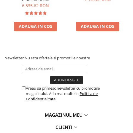
super rapida, LiFePO4,
CADOU
6.535,62 RON
Controler MPPT dublu,
Protectie BMS + Panou solar
200W
ADAUGA IN COS
ADAUGA IN COS
Newsletter
Nu rata ofertele si promotiile noastre
Vreau sa primesc newsletter cu promotiile
magazinului. Afla mai multe in
Politica de
Confidentialitate
MAGAZINUL MEU
CLIENTI