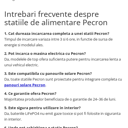
Intrebari frecvente despre
statiile de alimentare Pecron
1. Cat dureaza incarcarea completa a unei statii Pecron?
Timpul de incarcare variaza intre 3 si 6 ore, in functie de sursa de
energie si modelul ales.
2. Pot incarca o masina electrica cu Pecron?
Da, modelele de top ofera suficienta putere pentru incarcarea lenta a
unui vehicul electric.
3. Este compatibila cu panourile solare Pecron?
Da, toate statiile Pecron sunt proiectate pentru integrare completa cu
panouri solare Pecron
.
4. Ce garantie ofera Pecron?
Majoritatea produselor beneficiaza de o garantie de 24–36 de luni.
5. Este sigura pentru utilizare in interior?
Da, bateriile LiFePO4 nu emit gaze toxice si pot fi folosite in siguranta
in interior.
6. Unde pot achizitiona o statie Pecron?