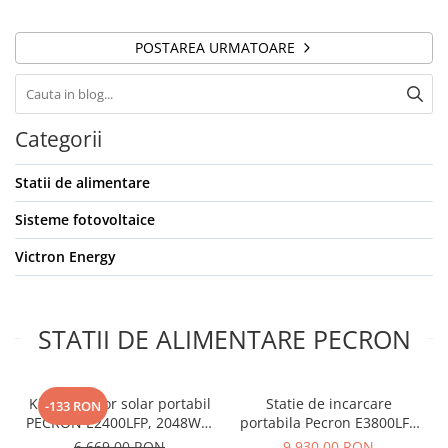
POSTAREA URMATOARE
Categorii
Statii de alimentare
Sisteme fotovoltaice
Victron Energy
STATII DE ALIMENTARE PECRON
Kit generator solar portabil
Statie de incarcare
-133 RON
PECRON E2400LFP, 2048Wh,
portabila Pecron E3800LFP
2400W, 230V, Incarcare
3840Wh 4200W + Carucior
6.669,00 RON
9.930,00 RON