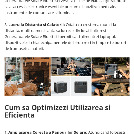
Generatoarele Solare Bluetti servesc ca o linie de viata, asigurandu-te
ca ai acces la electronice esentiale precum dispozitive medicale,
Telemetre
instrumente de comunicare si iluminat.
Termometre
Testere
3.
Lucru la Distanta si Calatorii:
Odata cu cresterea muncii la
Multimetre de Banc
distanta, multi oameni cauta sa lucreze din locatii pitoresti.
Generatoarele Solare Bluetti iti permit sa-ti alimentezi laptopul,
Accesorii instrumente de masura
dispozitivele si chiar echipamentele de birou mici in timp ce te bucuri
Camere Termice
de frumusetea naturii.
Luxmetru
Osciloscoape
Lichidare stoc
Cum sa Optimizezi Utilizarea si
Eficienta
1.
Amplasarea Corecta a Panourilor Solare:
Atunci cand folosesti