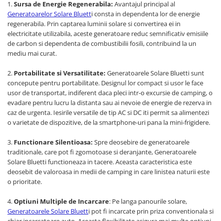
Interfete si cabluri
1.
Sursa de Energie Regenerabila:
Avantajul principal al
Generatoarelor Solare Bluett
i consta in dependenta lor de energie
Cabluri panouri fotovoltaice
regenerabila. Prin captarea luminii solare si convertirea ei in
Cabluri pentru echipamente
electricitate utilizabila, aceste generatoare reduc semnificativ emisiile
fotovoltaice
de carbon si dependenta de combustibilii fosili, contribuind la un
Protectii si izolatoare de baterii
mediu mai curat.
Accesorii
2.
Portabilitate si Versatilitate:
Generatoarele Solare Bluetti sunt
concepute pentru portabilitate. Designul lor compact si usor le face
Monitorizare si control
usor de transportat, indiferent daca pleci intr-o excursie de camping, o
Convertoare DC - DC
evadare pentru lucru la distanta sau ai nevoie de energie de rezerva in
caz de urgenta. Iesirile versatile de tip AC si DC iti permit sa alimentezi
Invertoare Off-grid
o varietate de dispozitive, de la smartphone-uri pana la mini-frigidere.
Incarcatoare de retea
3.
Functionare Silentioasa:
Spre deosebire de generatoarele
Acumulatori de stocare
traditionale, care pot fi zgomotoase si deranjante, Generatoarele
Componente sisteme de balcon
Solare Bluetti functioneaza in tacere. Aceasta caracteristica este
deosebit de valoroasa in medii de camping in care linistea naturii este
Iluminat solar
o prioritate.
Acumulatori
Acumulatori Standard Plumb
4.
Optiuni Multiple de Incarcare
: Pe langa panourile solare,
Generatoarele Solare Bluett
i pot fi incarcate prin priza conventionala si
Acumulatori Litiu
chiar incarcatoare auto. Aceasta flexibilitate asigura mai multe optiuni