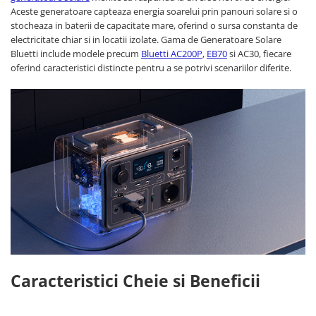
Toate generatoarele
Aceste generatoare capteaza energia soarelui prin panouri solare si o
stocheaza in baterii de capacitate mare, oferind o sursa constanta de
Panouri Solare Pliabile
electricitate chiar si in locatii izolate. Gama de Generatoare Solare
Cauta dupa marca
Bluetti include modele precum
Bluetti AC200P
,
EB70
si AC30, fiecare
oferind caracteristici distincte pentru a se potrivi scenariilor diferite.
Bluetti
EcoFlow
Anker
Jackery
Oscal
Pecron
Toate panourile portabile
Kituri solare pentru balcon
Frigidere Portabile
Componente Fotovoltaice
Incarcatoare solare
Caracteristici Cheie si Beneficii
Incarcatoare solare MPPT
Incarcatoare solare PWM