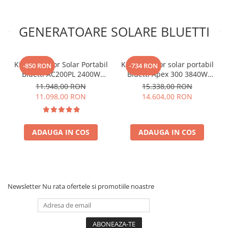
GENERATOARE SOLARE BLUETTI
Kit Generator Solar Portabil
Kit generator solar portabil
-850 RON
-734 RON
Bluetti AC200PL 2400W
Bluetti Apex 300 3840W
2304Wh cu panou 350W
2765Wh + panou 350W
11.948,00 RON
15.338,00 RON
11.098,00 RON
14.604,00 RON
ADAUGA IN COS
ADAUGA IN COS
Newsletter
Nu rata ofertele si promotiile noastre