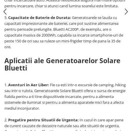
pentru incarcare, chiar si atunci cand lumina soarelui este limitata.
Acumulatori Gel
Acumulatori Moto
5.
Capacitate de Baterie de Durata:
Generatoarele se lauda cu
capacitati impresionante ale bateriei, care pot sustine alimentarea
Electronice
pentru perioade prelungite. Bluetti AC200P, de exemplu, are o
Invertoare Tensiune
capacitate masiva de 2000Wh, capabila sa incarce smartphone-uri de
peste 150 de ori sau sa ruleze un mini-frigider timp de pana la 35 de
Roboti Pornire Auto
ore.
Statii de incarcare vehicule
electrice
Aplicatii ale Generatoarelor Solare
UPS Centrale Termice
Bluetti
Stabilizatoare Tensiune
Scule si aparate
1.
Aventuri in Aer Liber:
Fie ca esti intr-o excursie de camping, hiking
sau intr-o rulota, Generatoarele Solare Bluetti ofera o sursa de energie
Instrumente de masura
fiabila pentru a-ti tine dispozitivele incarcate, pentru a alimenta
Anemometre
sistemele de iluminat si pentru a alimenta aparatele mici fara a afecta
Clampmetre
mediul inconjurator.
Detectoare
2.
Pregatire pentru Situatii de Urgenta:
In cazul in care apar pene
Multimetre Portabile
de curent cauzate de dezastre naturale sau alte situatii de urgenta,
Tahometre