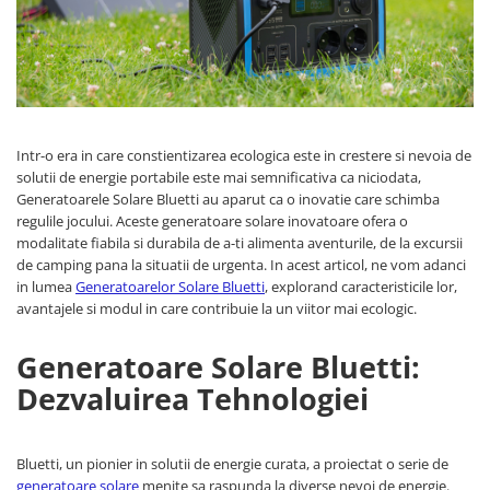
Oscal
Xtorm
Vezi toate statiile
Accesorii Statii de Alimentare
Kituri Generatoare Solare
Cauta dupa capacitate
Intr-o era in care constientizarea ecologica este in crestere si nevoia de
solutii de energie portabile este mai semnificativa ca niciodata,
Pana in 1000W
Generatoarele Solare Bluetti au aparut ca o inovatie care schimba
Intre 1000-2000W
regulile jocului. Aceste generatoare solare inovatoare ofera o
modalitate fiabila si durabila de a-ti alimenta aventurile, de la excursii
Intre 2000-3000W
de camping pana la situatii de urgenta. In acest articol, ne vom adanci
Peste 3000W
in lumea
Generatoarelor Solare Bluetti
, explorand caracteristicile lor,
Cauta dupa marca
avantajele si modul in care contribuie la un viitor mai ecologic.
Bluetti
Generatoare Solare Bluetti:
EcoFlow
Dezvaluirea Tehnologiei
Anker
Jackery
Pecron
Bluetti, un pionier in solutii de energie curata, a proiectat o serie de
Oscal
generatoare solare
menite sa raspunda la diverse nevoi de energie.