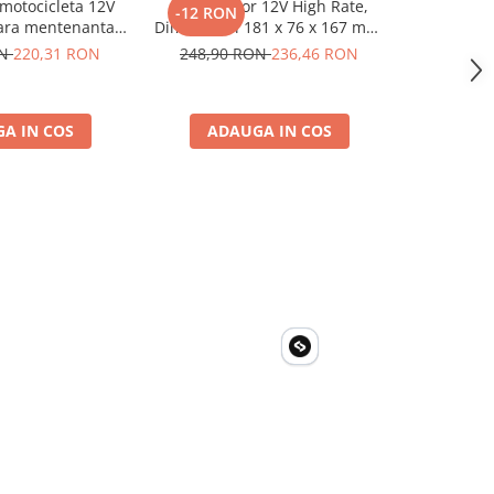
motocicleta 12V
Acumulator 12V High Rate,
Victron Ene
-12 RON
-283 R
ara mentenanta,
Dimensiuni 181 x 76 x 167 mm,
Lifepo
7x145 mm
Baterie 12V 23Ah F3, TED
Bluetooth
ON
220,31 RON
248,90 RON
236,46 RON
2.834,0
Electric TED003348
A IN COS
ADAUGA IN COS
ADA