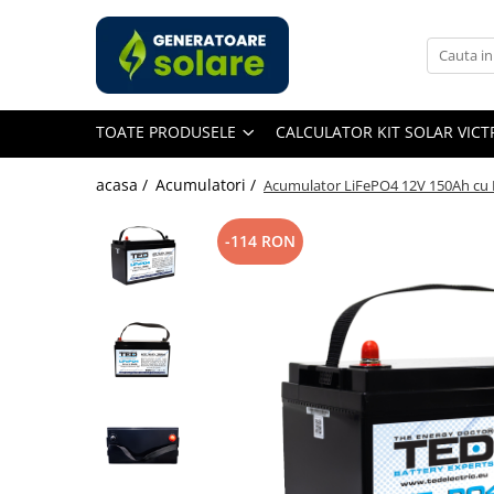
Toate Produsele
Acasa
TOATE PRODUSELE
CALCULATOR KIT SOLAR VIC
Statii de Alimentare Portabile
Cauta dupa capacitate
acasa /
Acumulatori /
Acumulator LiFePO4 12V 150Ah cu BM
Pana in 1000W
Intre 1000-2000W
-114 RON
Intre 2000-3000W
Peste 3000W
Cauta dupa marca
Bluetti
EcoFlow
Anker
Jackery
Pecron