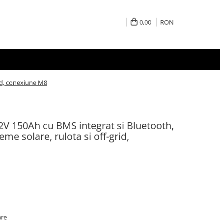
0,00
RON
id, conexiune M8
V 150Ah cu BMS integrat si Bluetooth,
me solare, rulota si off-grid,
are