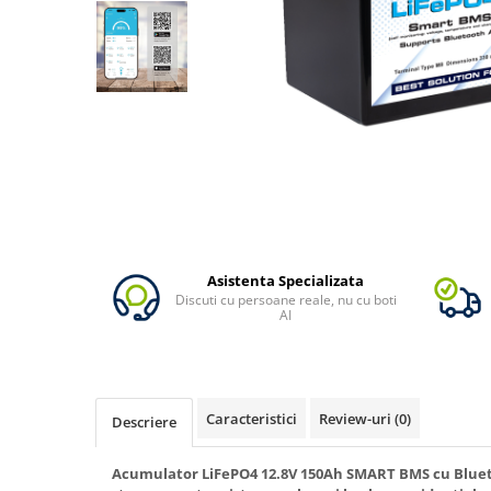
Oscal
Xtorm
Vezi toate statiile
Accesorii Statii de Alimentare
Kituri Generatoare Solare
Cauta dupa capacitate
Pana in 1000W
Intre 1000-2000W
Intre 2000-3000W
Peste 3000W
Asistenta Specializata
Discuti cu persoane reale, nu cu boti
Cauta dupa marca
AI
Bluetti
EcoFlow
Anker
Caracteristici
Review-uri
(0)
Descriere
Jackery
Pecron
Acumulator LiFePO4 12.8V 150Ah SMART BMS cu Bluet
Oscal