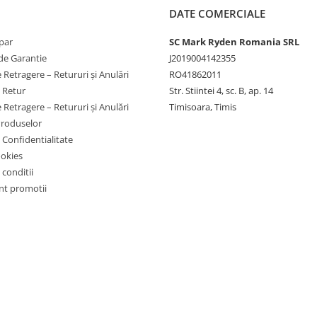
, supradescarcarii si
DATE COMERCIALE
par
SC Mark Ryden Romania SRL
de Garantie
J2019004142355
 mic pe termen lung.
 Retragere – Retururi și Anulări
RO41862011
e Retur
Str. Stiintei 4, sc. B, ap. 14
 Retragere – Retururi și Anulări
Timisoara, Timis
Produselor
e Confidentialitate
mie.
ookies
autonomie si control asupra
 conditii
t promotii