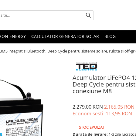
TRON ENERGY
CALCULATOR GENERATOR SOLAR
BLOG
S integrat si Bluetooth, Deep Cycle pentru sisteme solare, rulota si off-gr
Acumulator LiFePO4 12
Deep Cycle pentru siste
conexiune M8
2.279,00 RON
2.165,05 RON
Economisesti:
113,95
RON
STOC EPUIZAT
Durata de livrare:
1-3 zile lucrato