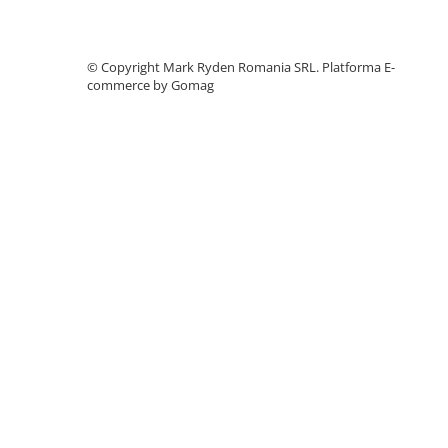
Telemetre
Termometre
©️ Copyright Mark Ryden Romania SRL.
Platforma E-
Testere
commerce by Gomag
Multimetre de Banc
Accesorii instrumente de masura
Camere Termice
Luxmetru
Osciloscoape
Lichidare stoc