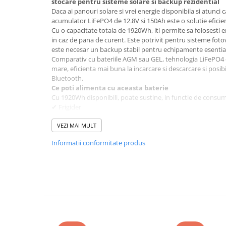
stocare pentru sisteme solare si backup rezidential
Toate generatoarele
Daca ai panouri solare si vrei energie disponibila si atunci
acumulator LiFePO4 de 12.8V si 150Ah este o solutie eficient
Panouri Solare Pliabile
Cu o capacitate totala de 1920Wh, iti permite sa folosesti 
Cauta dupa marca
in caz de pana de curent. Este potrivit pentru sisteme fotov
este necesar un backup stabil pentru echipamente esentia
Bluetti
Comparativ cu bateriile AGM sau GEL, tehnologia LiFePO4 
EcoFlow
mare, eficienta mai buna la incarcare si descarcare si posib
Bluetooth.
Anker
Ce poti alimenta cu aceasta baterie
Jackery
Cu 1920Wh disponibili, poate sustine, in functie de consum
Oscal
✔ Frigider
✔ Centrala termica
Pecron
✔ Router si internet
VEZI MAI MULT
Toate panourile portabile
✔ Iluminat LED
Informatii conformitate produs
✔ TV
Kituri solare pentru balcon
✔ Laptop
Frigidere Portabile
✔ Sistem de supraveghere
Componente Fotovoltaice
In cazul unei pene de curent, echipamentele esentiale pot 
functie de consumul total conectat.
Incarcatoare solare
Monitorizare prin aplicatie
Incarcatoare solare MPPT
Bateria este echipata cu Smart BMS cu Bluetooth integrat. P
Android) poti verifica in timp real:
Incarcatoare solare PWM
Nivelul de incarcare (SOC)