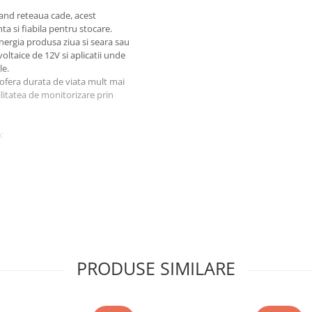
 cand reteaua cade, acest
a si fiabila pentru stocare.
energia produsa ziua si seara sau
oltaice de 12V si aplicatii unde
le.
ofera durata de viata mult mai
ilitatea de monitorizare prin
:
functiona mai multe ore, in
PRODUSE SIMILARE
rin aplicatie mobila (iOS si