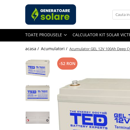
Toate Produsele
Acasa
TOATE PRODUSELE
CALCULATOR KIT SOLAR VIC
Statii de Alimentare Portabile
Cauta dupa capacitate
acasa /
Acumulatori /
Acumulator GEL 12V 100Ah Deep Cycle
Pana in 1000W
Intre 1000-2000W
-52 RON
Intre 2000-3000W
Peste 3000W
Cauta dupa marca
Bluetti
EcoFlow
Anker
Jackery
Pecron