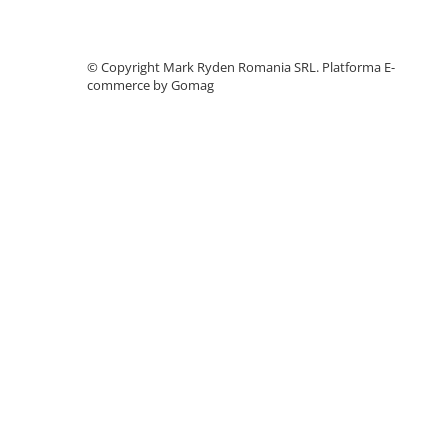
Telemetre
Termometre
©️ Copyright Mark Ryden Romania SRL.
Platforma E-
Testere
commerce by Gomag
Multimetre de Banc
Accesorii instrumente de masura
Camere Termice
Luxmetru
Osciloscoape
Lichidare stoc