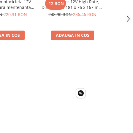
motocicleta 12V
Acumulator 12V High Rate,
Victron Ene
-12 RON
-283 R
ara mentenanta,
Dimensiuni 181 x 76 x 167 mm,
Lifepo
7x145 mm
Baterie 12V 23Ah F3, TED
Bluetooth
ON
220,31 RON
248,90 RON
236,46 RON
2.834,0
Electric TED003348
A IN COS
ADAUGA IN COS
ADA