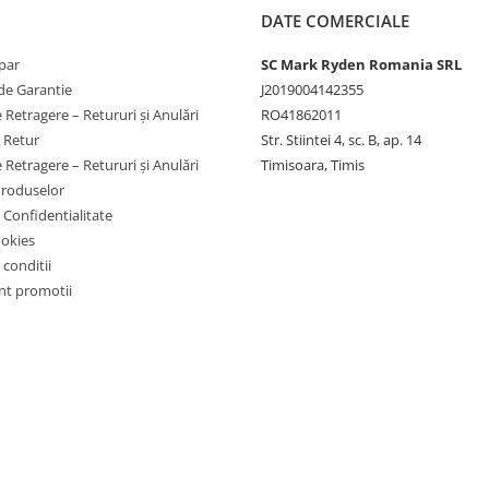
DATE COMERCIALE
par
SC Mark Ryden Romania SRL
de Garantie
J2019004142355
 Retragere – Retururi și Anulări
RO41862011
e Retur
Str. Stiintei 4, sc. B, ap. 14
 Retragere – Retururi și Anulări
Timisoara, Timis
Produselor
e Confidentialitate
ookies
 conditii
t promotii