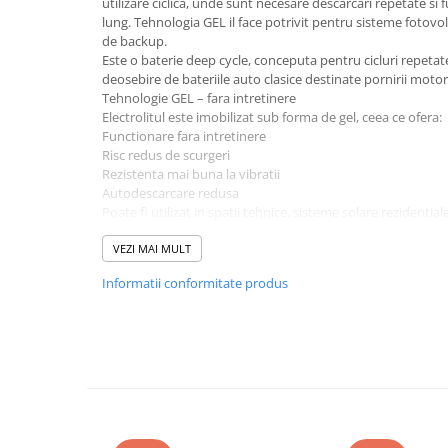
utilizare ciclica, unde sunt necesare descarcari repetate si
Toate generatoarele
lung. Tehnologia GEL il face potrivit pentru sisteme fotovol
de backup.
Panouri Solare Pliabile
Este o baterie deep cycle, conceputa pentru cicluri repetate
Cauta dupa marca
deosebire de bateriile auto clasice destinate pornirii motor
Tehnologie GEL – fara intretinere
Bluetti
Electrolitul este imobilizat sub forma de gel, ceea ce ofera:
EcoFlow
Functionare fara intretinere
Risc redus de scurgeri
Anker
Rezistenta mai buna la vibratii
Jackery
Autodescarcare redusa
Oscal
Poate fi utilizat in spatii tehnice, sisteme solare rezidential
Aplicatii recomandate
Pecron
Sisteme fotovoltaice off-grid
VEZI MAI MULT
Toate panourile portabile
Rulote si autorulote
Informatii conformitate produs
Barci si ambarcatiuni
Kituri solare pentru balcon
Sisteme de iluminat solar
Frigidere Portabile
UPS si backup energetic
Componente Fotovoltaice
Aplicatii industriale usoare
Specificatii tehnice principale
Incarcatoare solare
Tensiune nominala: 12V
Incarcatoare solare MPPT
Capacitate: 100Ah
Tip: GEL Deep Cycle
Incarcatoare solare PWM
Tip borne: M8