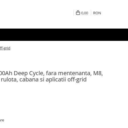
0,00
RON
ff-grid
00Ah Deep Cycle, fara mentenanta, M8,
ulota, cabana si aplicatii off-grid
are