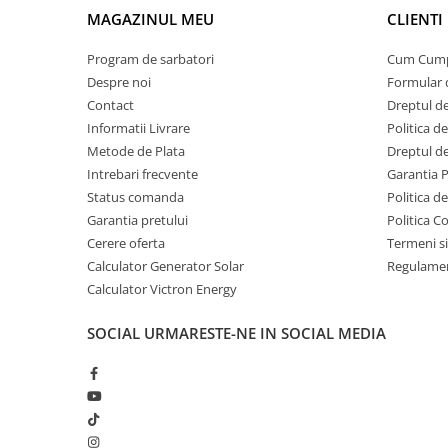
MAGAZINUL MEU
CLIENTI
Acumulatori Gel
Acumulatori Moto
Program de sarbatori
Cum Cum
Despre noi
Formular 
Electronice
Contact
Dreptul de
Invertoare Tensiune
Informatii Livrare
Politica d
Roboti Pornire Auto
Metode de Plata
Dreptul de
Statii de incarcare vehicule
Intrebari frecvente
Garantia 
electrice
Status comanda
Politica d
Garantia pretului
Politica C
UPS Centrale Termice
Cerere oferta
Termeni si
Stabilizatoare Tensiune
Calculator Generator Solar
Regulamen
Scule si aparate
Calculator Victron Energy
Instrumente de masura
SOCIAL
URMARESTE-NE IN SOCIAL MEDIA
Anemometre
Clampmetre
Detectoare
Multimetre Portabile
Tahometre