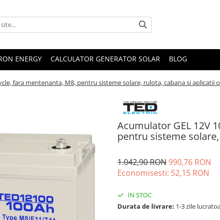
TRON ENERGY
CALCULATOR GENERATOR SOLAR
BLOG
, fara mentenanta, M8, pentru sisteme solare, rulota, cabana si aplicatii o
Acumulator GEL 12V 1
pentru sisteme solare, r
1.042,90 RON
990,76 RON
Economisesti:
52,15
RON
IN STOC
Durata de livrare:
1-3 zile lucrato