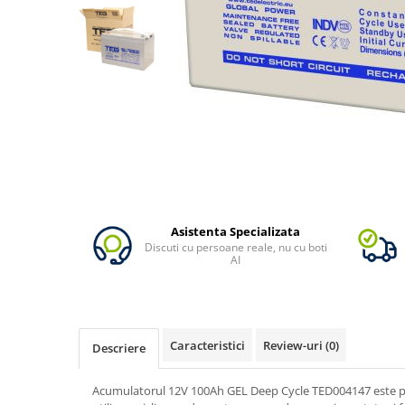
Oscal
Xtorm
Vezi toate statiile
Accesorii Statii de Alimentare
Kituri Generatoare Solare
Cauta dupa capacitate
Pana in 1000W
Intre 1000-2000W
Intre 2000-3000W
Peste 3000W
Asistenta Specializata
Discuti cu persoane reale, nu cu boti
Cauta dupa marca
AI
Bluetti
EcoFlow
Anker
Caracteristici
Review-uri
(0)
Descriere
Jackery
Pecron
Acumulatorul 12V 100Ah GEL Deep Cycle TED004147 este proi
Oscal