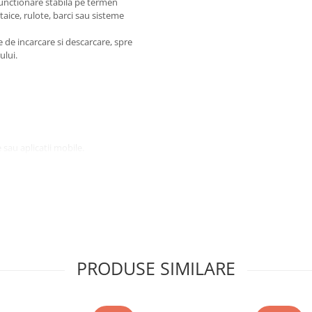
 functionare stabila pe termen
taice, rulote, barci sau sisteme
 de incarcare si descarcare, spre
ului.
e sau aplicatii mobile.
PRODUSE SIMILARE