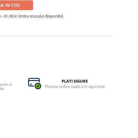
A IN COS
- 31.08 in limita stocului disponibil.
PLATI SIGURE
ntie si
Plateste online rapid si in siguranta
nia