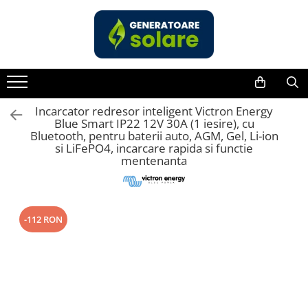
Toate Produsele
Acasa
Statii de Alimentare Portabile
Cauta dupa capacitate
Incarcator redresor inteligent Victron Energy
Blue Smart IP22 12V 30A (1 iesire), cu
Pana in 1000W
Bluetooth, pentru baterii auto, AGM, Gel, Li-ion
si LiFePO4, incarcare rapida si functie
Intre 1000-2000W
mentenanta
Intre 2000-3000W
Peste 3000W
Cauta dupa marca
-112 RON
Bluetti
EcoFlow
Anker
Jackery
Pecron