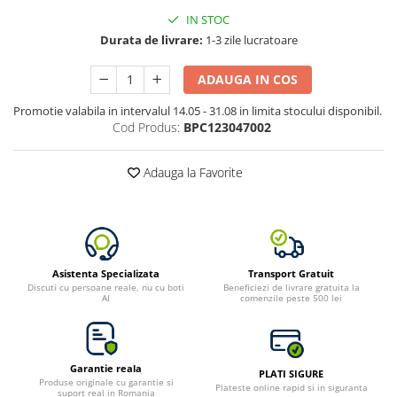
Toate generatoarele
IN STOC
Durata de livrare:
1-3 zile lucratoare
Panouri Solare Pliabile
Cauta dupa marca
ADAUGA IN COS
Bluetti
Promotie valabila in intervalul 14.05 - 31.08 in limita stocului disponibil.
EcoFlow
Cod Produs:
BPC123047002
Anker
Jackery
Adauga la Favorite
Oscal
Pecron
Toate panourile portabile
Kituri solare pentru balcon
Asistenta Specializata
Transport Gratuit
Frigidere Portabile
Discuti cu persoane reale, nu cu boti
Beneficiezi de livrare gratuita la
AI
comenzile peste 500 lei
Componente Fotovoltaice
Incarcatoare solare
Incarcatoare solare MPPT
Garantie reala
PLATI SIGURE
Incarcatoare solare PWM
Produse originale cu garantie si
Plateste online rapid si in siguranta
suport real in Romania