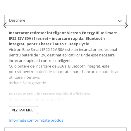
Interfete si cabluri
Cabluri panouri fotovoltaice
Cabluri pentru echipamente
Descriere
fotovoltaice
Protectii si izolatoare de baterii
Incarcator redresor inteligent Victron Energy Blue Smart
IP22 12V 30A (1 iesire) – incarcare rapida, Bluetooth
Accesorii
integrat, pentru baterii auto si Deep Cycle
Victron Blue Smart IP22 12V 30A este un incarcator profesional
Monitorizare si control
pentru baterii de 12V, destinat aplicatiilor unde este necesara
Convertoare DC - DC
incarcare rapida si control inteligent.
Cu o putere de incarcare de 30A si Bluetooth integrat, este
Invertoare Off-grid
potrivit pentru baterii de capacitate mare, bancuri de baterii sau
Incarcatoare de retea
utilizare intensiva.
Include 5 ani garantie.
Acumulatori de stocare
Putere mare – incarcare rapida si eficienta
Componente sisteme de balcon
Curent maxim de incarcare: 30A
Iluminat solar
Eficienta: pana la 93–94%
Datorita randamentului ridicat, genereaza de pana la patru ori
VEZI MAI MULT
Acumulatori
mai putina caldura comparativ cu un incarcator standard, ceea ce
Acumulatori Standard Plumb
Informatii conformitate produs
inseamna functionare mai sigura si mai eficienta.
Este potrivit pentru:
Acumulatori Litiu