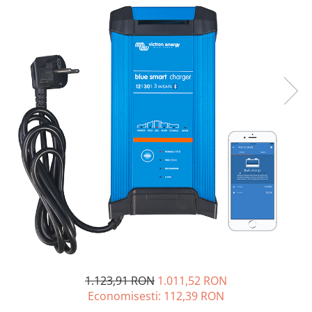
Oscal
Xtorm
Vezi toate statiile
Accesorii Statii de Alimentare
Kituri Generatoare Solare
Cauta dupa capacitate
Pana in 1000W
Intre 1000-2000W
Intre 2000-3000W
Peste 3000W
Cauta dupa marca
Bluetti
EcoFlow
Anker
Jackery
1.123,91 RON
1.011,52 RON
Pecron
Economisesti:
112,39
RON
Oscal