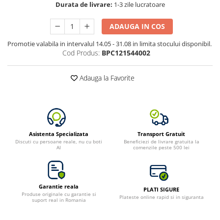
Durata de livrare:
1-3 zile lucratoare
ADAUGA IN COS
Promotie valabila in intervalul 14.05 - 31.08 in limita stocului disponibil.
Cod Produs:
BPC121544002
Adauga la Favorite
Asistenta Specializata
Transport Gratuit
Discuti cu persoane reale, nu cu boti
Beneficiezi de livrare gratuita la
AI
comenzile peste 500 lei
Garantie reala
PLATI SIGURE
Produse originale cu garantie si
Plateste online rapid si in siguranta
suport real in Romania