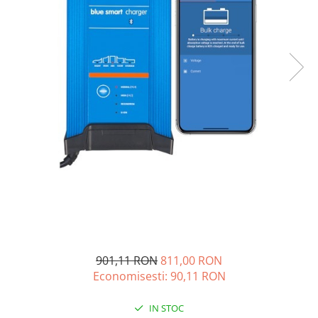
Acumulatori de stocare
Componente sisteme de balcon
901,11 RON
811,00 RON
Economisesti:
90,11
RON
IN STOC