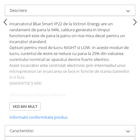
Descriere
Incarcatorul Blue Smart IP22 de la Victron Energy are un
randament de pana la 94%, caldura generata in timpul
functionarii este de pana la patru ori mai mica decat pentru un
incarcator standard.
Optiuni pentru mod de lucru NIGHT si LOW. In aceste moduri de
lucru, curentul de iesire se reduce cu pana la 25% din valoarea
curentului nominal iar aparatul devine foarte silentios.
Acest incarcator este controlat electronic prin intermediul unui
microprecesor iar incarcarea se face in functie de starea bateriilor
in 6 faze.
GARANTIE 5 ANI
Selectie spe
cificatii tehnice:
Voltaj Baterie: 12V;
Curent maxim de incarcare: 15A;
VEZI MAI MULT
Categorie de protectie: IP22;
Informatii conformitate produs
Conexiune Bluethooth: Da;
Eficienta: 93%;
Numar de iesiri: 3;
Caracteristici
Temperatura de operare
-40 to +60°C;