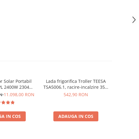
r Solar Portabil
Lada frigorifica Troller TEESA
Kit gener
-133 R
0PL 2400W 2304Wh
TSA5006.1, racire-incalzire 35L,
PECRON E
nou 350W
alimentare bricheta auto 12V,
2400W, 23
ON
11.098,00 RON
542,90 RON
6.669,0
priza 230V, clasa energetica E,
rapida, 
Gri
MPPT dubl
Pano
A IN COS
ADAUGA IN COS
ADA