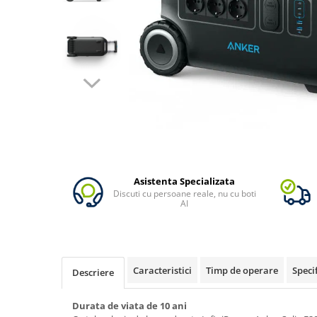
Oscal
Xtorm
Vezi toate statiile
Accesorii Statii de Alimentare
Kituri Generatoare Solare
Cauta dupa capacitate
Pana in 1000W
Intre 1000-2000W
Intre 2000-3000W
Peste 3000W
Asistenta Specializata
Discuti cu persoane reale, nu cu boti
Cauta dupa marca
AI
Bluetti
EcoFlow
Anker
Caracteristici
Timp de operare
Specif
Descriere
Jackery
Pecron
Durata de viata de 10 ani
Oscal