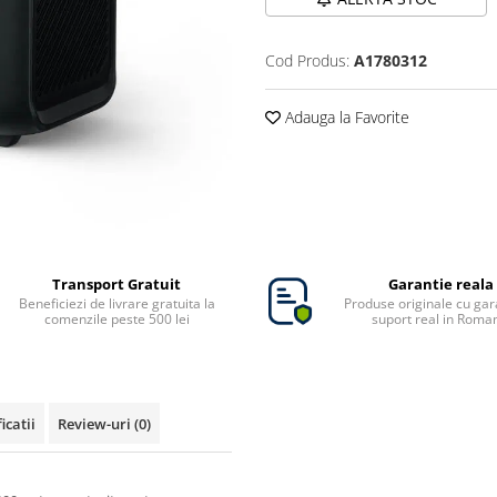
Cod Produs:
A1780312
Adauga la Favorite
Transport Gratuit
Garantie reala
Beneficiezi de livrare gratuita la
Produse originale cu gara
comenzile peste 500 lei
suport real in Roma
icatii
Review-uri
(0)