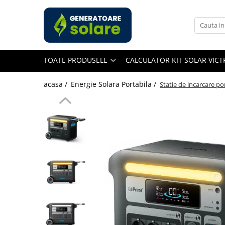
Toate Produsele
Acasa
TOATE PRODUSELE
CALCULATOR KIT SOLAR VIC
Statii de Alimentare Portabile
Cauta dupa capacitate
acasa /
Energie Solara Portabila /
Statie de incarcare po
Pana in 1000W
Intre 1000-2000W
Intre 2000-3000W
Peste 3000W
Cauta dupa marca
Bluetti
EcoFlow
Anker
Jackery
Pecron