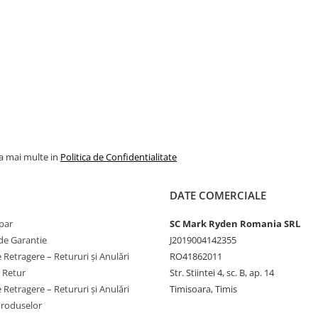
ta si este cel mai silentios
 tot.
Cu roti rezistente de 4,72 inch,
lo unde mergeti. Dotat cu un
ti ridicarea inutila a
total asupra statiei de alimentare
rin intermediul smartphone-ului.
la mai multe in
Politica de Confidentialitate
pul unei pene de curent. Anker
DATE COMERCIALE
mentare neintrerupta (UPS) cu un
par
SC Mark Ryden Romania SRL
de Garantie
J2019004142355
alternativ timp de 15 minute,
 Retragere – Retururi și Anulări
RO41862011
ernativ pentru a economisi
e Retur
Str. Stiintei 4, sc. B, ap. 14
 Retragere – Retururi și Anulări
Timisoara, Timis
Produselor