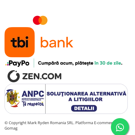
opereaza la temperaturi mai mici cu 30℃ fata de produse
similare, iar aceasta reducere drastica a caldurii asigura faptul are
cea mai lunga durata de viata a bateriei de pe piata si este cel mai
silentios generator de mare putere pe care il puteti lua cu dvs.
peste tot.
Portabilitate extinsa. Maner retractabil
Anker PowerHouse 767 aduce energie oriunde aveti nevoie. Cu
roti rezistente de 4,72 inch, puteti transporta aceasta statie
portabila cu usurinta acolo unde mergeti. Dotat cu un maner
retractabil EasyTow™️, calatoriti mult mai usor si evitati ridicarea
inutila a dispozitivului.
Puterea e in mainile tale
Nu trebuie sa te ridici din hamacul confortabil - ai control total
asupra statiei de alimentare portabila Anker Solix F2000 direct
din palma mainii tale prin intermediul smartphone-ului.
Alimentarea non-stop cu UPS
Pastrati cele mai esentiale dispozitive mereu active in timpul unei
pene de curent. Anker Solix F2000 asigura o alimentare continua
©️ Copyright Mark Ryden Romania SRL.
Platforma E-commerce by
ca sursa de alimentare neintrerupta (UPS) cu un timp de
Gomag
comutare sub 20 ms.