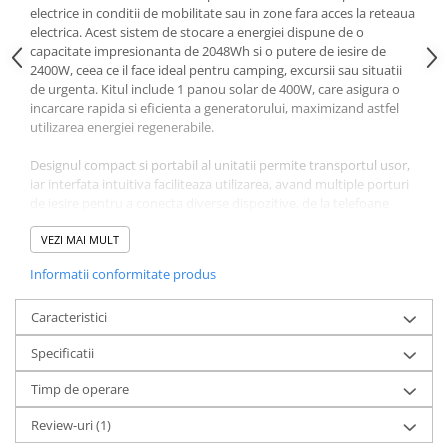
electrice in conditii de mobilitate sau in zone fara acces la reteaua
electrica. Acest sistem de stocare a energiei dispune de o
capacitate impresionanta de 2048Wh si o putere de iesire de
2400W, ceea ce il face ideal pentru camping, excursii sau situatii
de urgenta. Kitul include 1 panou solar de 400W, care asigura o
incarcare rapida si eficienta a generatorului, maximizand astfel
utilizarea energiei regenerabile.
Designul compact si portabil al unitatii permite transportul usor,
iar interfata intuitiva faciliteaza utilizarea, avand multiple porturi
de iesire pentru a conecta diverse dispozitive, de la telefoane
mobile la aparate electrocasnice. Cu acest kit, utilizatorii pot
beneficia de o sursa de energie curata si sustenabila, contribuind
VEZI MAI MULT
astfel la protejarea mediului inconjurator.
Informatii conformitate produs
Durata de viata de 10 ani
Cu tehnologia de lunga durata InfiniPower, Anker Solix F2000
Caracteristici
este construit pentru a rezista peste un deceniu, chiar si in cazul
Specificatii
utilizarii zilnice.
Timp de operare
Reincarcare rapida
Datorita tehnologiei HyperFlash, Anker Solix F2000 poate fi
Review-uri
(1)
incarcat de la 0 la 80% in doar 1 ora.