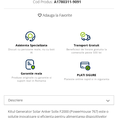
Cod Produs:
A1780311-9091
Adauga la Favorite
Asistenta Specializata
Transport Gratuit
Discuti cu persoane reale, nu cu boti
Beneficiezi de livrare gratuita la
AI
comenzile peste 500 lei
Garantie reala
PLATI SIGURE
Produse originale cu garantie si
Plateste online rapid si in siguranta
suport real in Romania
Descriere
Kitul Generator Solar Anker Solix F2000 (PowerHouse 767) este o
solutie inovatoare si eficienta pentru alimentarea dispozitivelor