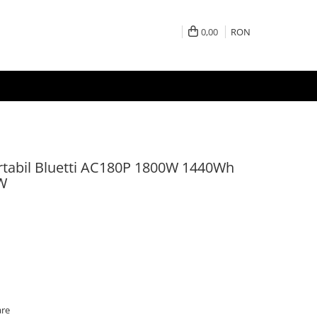
0,00
RON
ortabil Bluetti AC180P 1800W 1440Wh
W
are