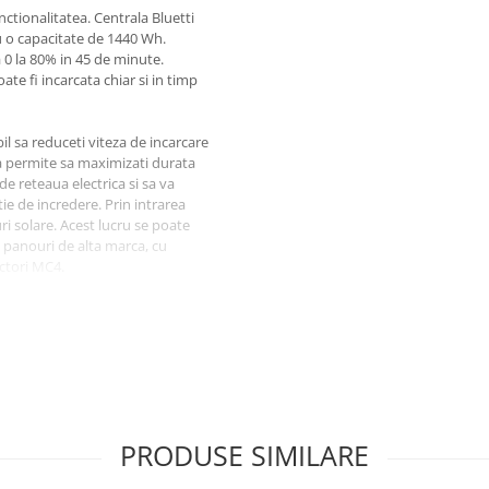
ctionalitatea. Centrala Bluetti
u o capacitate de 1440 Wh.
a 0 la 80% in 45 de minute.
ate fi incarcata chiar si in timp
il sa reduceti viteza de incarcare
va permite sa maximizati durata
de reteaua electrica si sa va
ie de incredere. Prin intrarea
i solare. Acest lucru se poate
u panouri de alta marca, cu
ectori MC4.
a de extindere a statiei de
a de la 1440 Wh la 2246 Wh.
odului de crestere a puterii" de
incarcarea centralei. Chiar si
par si cuptorul cu microunde pot
nea, aceasta statie de alimentare
PRODUSE SIMILARE
impul intreruperilor de curent.