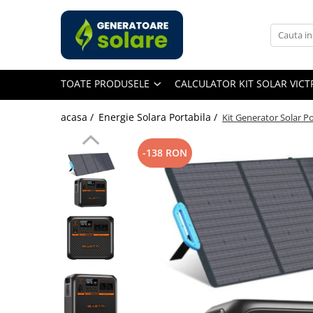
Toate Produsele
Acasa
TOATE PRODUSELE
CALCULATOR KIT SOLAR VIC
Statii de Alimentare Portabile
Cauta dupa capacitate
acasa /
Energie Solara Portabila /
Kit Generator Solar 
Pana in 1000W
Intre 1000-2000W
-138 RON
Intre 2000-3000W
Peste 3000W
Cauta dupa marca
Bluetti
EcoFlow
Anker
Pecron
Oscal