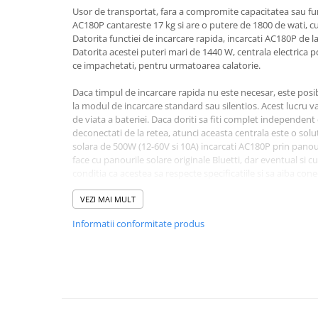
Usor de transportat, fara a compromite capacitatea sau fun
Bluetti
AC180P cantareste 17 kg si are o putere de 1800 de wati, c
EcoFlow
Datorita functiei de incarcare rapida, incarcati AC180P de l
Datorita acestei puteri mari de 1440 W, centrala electrica po
Anker
ce impachetati, pentru urmatoarea calatorie.
Oscal
Pecron
Daca timpul de incarcare rapida nu este necesar, este posib
la modul de incarcare standard sau silentios. Acest lucru 
Toate panourile portabile
de viata a bateriei. Daca doriti sa fiti complet independent 
Kituri solare pentru balcon
deconectati de la retea, atunci aceasta centrala este o solut
solara de 500W (12-60V si 10A) incarcati AC180P prin panour
Frigidere Portabile
face cu panourile solare originale Bluetti, dar eventual si c
Componente Fotovoltaice
conditia ca acestea sa respecte specificatiile si sa aiba con
Incarcatoare solare
Folosind cablul Bluetti P120D la DC7909 impreuna cu bateri
VEZI MAI MULT
Incarcatoare solare MPPT
alimentare portabile Bluetti B80P, puteti creste capacitate
Informatii conformitate produs
Incarcatoare solare PWM
Datorita puterii consistente de iesire de 1800 de wati si "m
Interfete si cabluri
2700 de wati, nu trebuie sa va faceti griji cu privire la supra
dispozitivele puternice, cum ar fi ceainicele, uscatorul de 
Cabluri panouri fotovoltaice
fi operate fara efort. Functia UPS integrata face, de aseme
Cabluri pentru echipamente
potrivita pentru utilizare ca baterie portabila de acasa in t
fotovoltaice