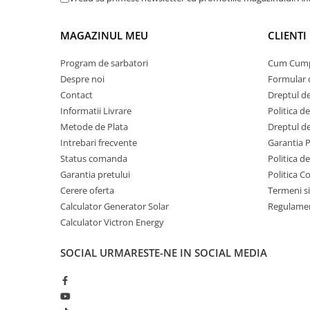
Invertoare Tensiune
Plita electrica portabila
1500
Roboti Pornire Auto
MAGAZINUL MEU
CLIENTI
Cuptor cu microunde
1000-1500
Statii de incarcare vehicule
electrice
Program de sarbatori
Cum Cum
Uscator de par
1200-1800
Despre noi
Formular 
UPS Centrale Termice
Aparat CPAP
40
Contact
Dreptul de
Stabilizatoare Tensiune
Informatii Livrare
Politica d
Frigider combina mare
150
Scule si aparate
Metode de Plata
Dreptul de
Masina de spalat (fara incalzire apa)
500-800
Instrumente de masura
Intrebari frecvente
Garantia 
Status comanda
Politica d
Anemometre
Pompa de apa (pompa submersibila
250
Garantia pretului
Politica C
mica)
Clampmetre
Cerere oferta
Termeni si
Detectoare
Calculator Generator Solar
Regulamen
Multimetre Portabile
Calculator Victron Energy
Note:
Tahometre
Putere maxima 1800W, deci poate alimenta si dispozit
SOCIAL
URMARESTE-NE IN SOCIAL MEDIA
(temporar, pornire).
Telemetre
Duratele sunt estimate pentru functionare continua, 
Termometre
autonomia.
Testere
Incarcare solara posibila pana la 500W, multiple iesiri si
Multimetre de Banc