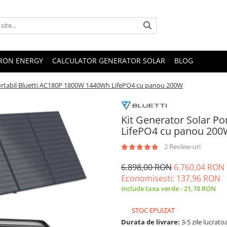
TRON ENERGY
CALCULATOR GENERATOR SOLAR
BLOG
Portabil Bluetti AC180P 1800W 1440Wh LifePO4 cu panou 200W
Kit Generator Solar P
LifePO4 cu panou 200
2 Review-uri
6.898,00 RON
6.760,04 RON
Economisesti:
137,96
RON
Include taxa verde - 21,78 RON
STOC EPUIZAT
Durata de livrare:
3-5 zile lucrato