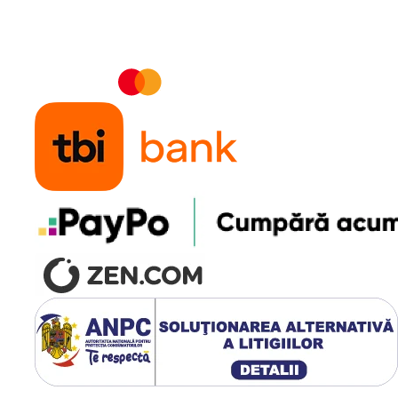
u combinatii, suntem aici sa te