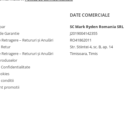
~1 ore
DATE COMERCIALE
~1-1.4 ore
par
SC Mark Ryden Romania SRL
~0.8-1.2 ore
de Garantie
J2019004142355
~36 ore
 Retragere – Retururi și Anulări
RO41862011
e Retur
Str. Stiintei 4, sc. B, ap. 14
~9.5 ore
 Retragere – Retururi și Anulări
Timisoara, Timis
~1.8-2.9 cicluri
Produselor
e Confidentialitate
~5.5 ore
ookies
 conditii
t promotii
ive cu consum mai mare
consum intermitent prelungeste
 functie UPS.