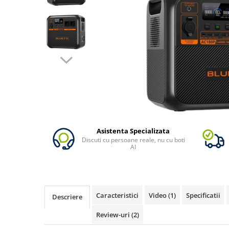
Vezi toate statiile
Accesorii Statii de Alimentare
Kituri Generatoare Solare
Cauta dupa capacitate
Pana in 1000W
Intre 1000-2000W
Intre 2000-3000W
Peste 3000W
Cauta dupa marca
Bluetti
Asistenta Specializata
Discuti cu persoane reale, nu cu boti
EcoFlow
AI
Anker
Pecron
Oscal
Caracteristici
Video
(1)
Specificatii
Descriere
Toate generatoarele
Panouri Solare Pliabile
Review-uri
(2)
Cauta dupa marca