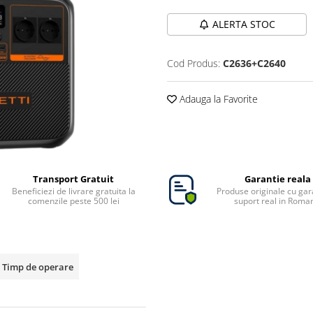
ALERTA STOC
Cod Produs:
C2636+C2640
Adauga la Favorite
Transport Gratuit
Garantie reala
Beneficiezi de livrare gratuita la
Produse originale cu gara
comenzile peste 500 lei
suport real in Roma
Timp de operare