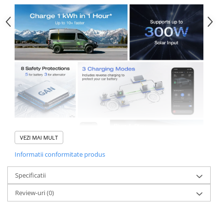
VEZI MAI MULT
Informatii conformitate produs
-
Incarcare de 10× mai rapida
– Incarcati bateria cu o putere de
Specificatii
1 kWh in doar 1 ora*, astfel incat bateria sa fie incarcata pana la
sosire.
Review-uri
(0)
-
Incarcati in timp ce conduceti
– Evitati bataia de cap a
transporta statia de alimentare acasa pentru incarcare la curent
alternativ.