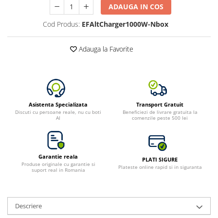
ADAUGA IN COS
Cod Produs:
EFAltCharger1000W-Nbox
Adauga la Favorite
Asistenta Specializata
Transport Gratuit
Discuti cu persoane reale, nu cu boti
Beneficiezi de livrare gratuita la
AI
comenzile peste 500 lei
Garantie reala
PLATI SIGURE
Produse originale cu garantie si
Plateste online rapid si in siguranta
suport real in Romania
Descriere