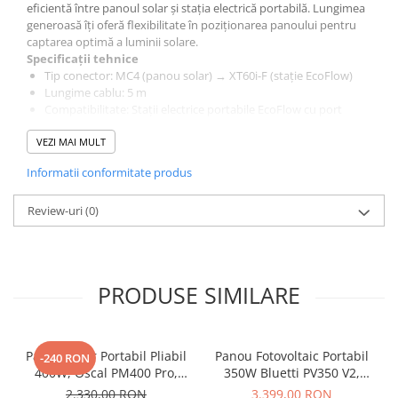
eficientă între panoul solar și stația electrică portabilă. Lungimea
generoasă îți oferă flexibilitate în poziționarea panoului pentru
captarea optimă a luminii solare.
Specificații tehnice
Tip conector: MC4 (panou solar) → XT60i-F (stație EcoFlow)
Lungime cablu: 5 m
Compatibilitate: Stații electrice portabile EcoFlow cu port
XT60i-F
Conținut pachet
VEZI MAI MULT
1× Cablu Solar EcoFlow MC4 – XT60i-F (5 m)
Informatii conformitate produs
Review-uri
(0)
PRODUSE SIMILARE
Panou Solar Portabil Pliabil
Panou Fotovoltaic Portabil
-240 RON
400W, Oscal PM400 Pro,
350W Bluetti PV350 V2,
Monocristalin, ETFE, IP67
Monocristalin, MC4, ETFE,
2.330,00 RON
3.399,00 RON