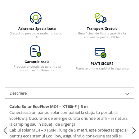
Asistenta Specializata
Transport Gratuit
Discuti cu persoane reale, nu cu boti
Beneficiezi de livrare gratuita la
AI
comenzile peste 500 lei
Garantie reala
PLATI SIGURE
Produse originale cu garantie si
Plateste online rapid si in siguranta
suport real in Romania
Descriere
Cablu Solar EcoFlow MC4 – XT60i-F | 5 m
Conectează un panou solar compatibil la stația ta portabilă
EcoFlow și bucură-te de energie curată oriunde te afli – în natură,
la camping sau în situații de urgență.
Cablul solar MC4 – XT60i-F, lung de 5 metri, este proiectat special
pentru ecosistemul EcoFlow, asigurând o conexiune stabilă și