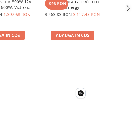
us pur 800W 12V
Statie De Incarcare Victron
Victron
-346 RON
-346 R
1600W, Victron
Energy
Incarcare 
ru auto, panouri
ON
1.397,68 RON
3.463,83 RON
3.117,45 RON
3.463,8
a, casa si cabana
A IN COS
ADAUGA IN COS
ADA