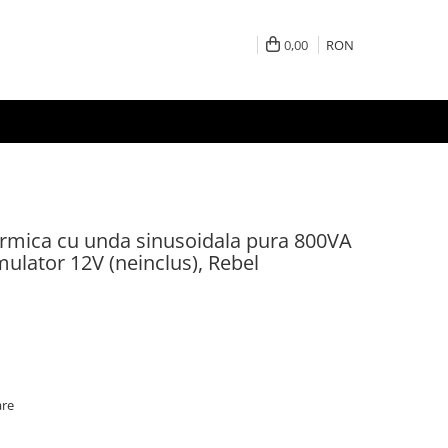
0,00
RON
ermica cu unda sinusoidala pura 800VA
mulator 12V (neinclus), Rebel
are