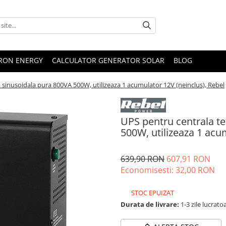
TRON ENERGY
CALCULATOR GENERATOR SOLAR
BLOG
sinusoidala pura 800VA 500W, utilizeaza 1 acumulator 12V (neinclus), Rebel
UPS pentru centrala t
500W, utilizeaza 1 acu
639,90 RON
607,91 RON
Economisesti:
32,00
RON
STOC EPUIZAT
Durata de livrare:
1-3 zile lucrato