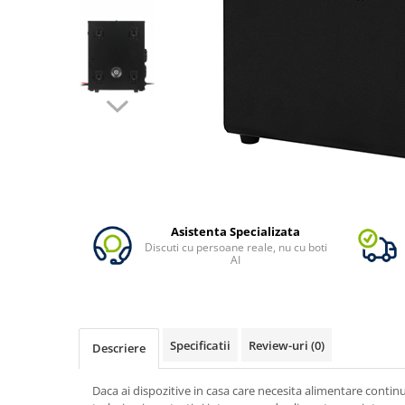
Vezi toate statiile
Accesorii Statii de Alimentare
Kituri Generatoare Solare
Cauta dupa capacitate
Pana in 1000W
Intre 1000-2000W
Intre 2000-3000W
Peste 3000W
Cauta dupa marca
Bluetti
Asistenta Specializata
Discuti cu persoane reale, nu cu boti
EcoFlow
AI
Anker
Pecron
Oscal
Specificatii
Review-uri
(0)
Descriere
Toate generatoarele
Panouri Solare Pliabile
Daca ai dispozitive in casa care necesita alimentare contin
Cauta dupa marca