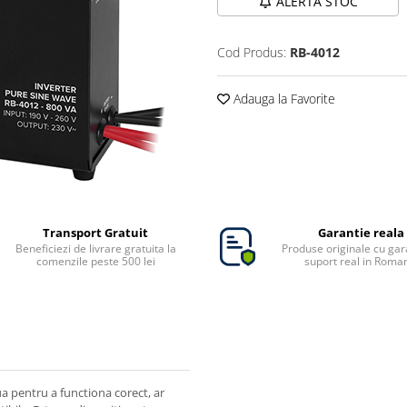
ALERTA STOC
Cod Produs:
RB-4012
Adauga la Favorite
Transport Gratuit
Garantie reala
Beneficiezi de livrare gratuita la
Produse originale cu gara
comenzile peste 500 lei
suport real in Roma
ua pentru a functiona corect, ar