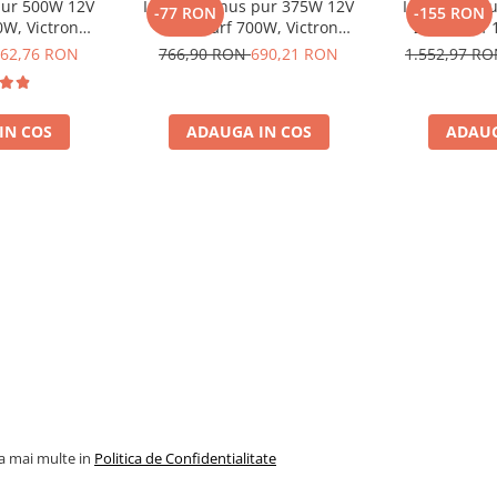
 pur 500W 12V
Invertor sinus pur 375W 12V
Invertor sin
-77 RON
-155 RON
0W, Victron
230V, varf 700W, Victron
230V, varf 
 auto, panouri
Phoenix, pentru auto, panouri
Phoenix, pent
62,76 RON
766,90 RON
690,21 RON
1.552,97 R
casa si cabana
solare, rulota, casa si cabana
solare, rulot
IN COS
ADAUGA IN COS
ADAUG
la mai multe in
Politica de Confidentialitate