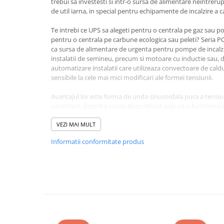
trebui sa investesti si intr-o sursa de alimentare neintrerup
de util iarna, in special pentru echipamente de incalzire a ca
Bluetti
EcoFlow
Te intrebi ce UPS sa alegeti pentru o centrala pe gaz sau p
Anker
pentru o centrala pe carbune ecologica sau peleti? Seria 
ca sursa de alimentare de urgenta pentru pompe de incalz
Oscal
instalatii de semineu, precum si motoare cu inductie sau, 
Pecron
automatizare instalatii care utilizeaza convectoare de caldu
sensibile la cele mai mici modificari ale formei tensiunii.
Toate panourile portabile
Kituri solare pentru balcon
Avantajul lor este forma de unda sinusoidala pura a tensiun
sarcinilor), datorita careia dispozitivul asigura o functionar
Frigidere Portabile
supraincalzirii sarcinilor inductive. Impreuna cu bateria de
Componente Fotovoltaice
dispozitiv complet de alimentare cu energie electrica gara
VEZI MAI MULT
Incarcatoare solare
Informatii conformitate produs
Utilizare UPS:
Incarcatoare solare MPPT
Incarcatoare solare PWM
• Centrale termice
• Dispozitive electronice (televizoare, tunnere, hi-fi, DVD)
Interfete si cabluri
• Electrocasnice (frigidere, blendere)
Cabluri panouri fotovoltaice
• Unelte electrice (masini de gaurit, polizoare)
• Electronice (smartphone, tablete, telefoane, laptopuri, GP
Cabluri pentru echipamente
• Pompe, compresoare (apa, caldura, climatizare)
fotovoltaice
• Echipamente de birou (fax-uri, computere, monitoare)