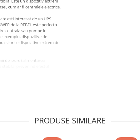
tibila. Este un dispozitiv extrem
sei, cum ar fi centralele electrice.
oate esti interesat de un UPS
POWER de la REBEL este perfecta
ire centrala sau pompe in
de exemplu, dispozitive de
ra si orice dispozitive extrem de
ii de iesire (alimentarea
e stabila, prevenind efectul
 12V, acestea constituie un
ntat de 230 VAC.
PRODUSE SIMILARE
S-uri)