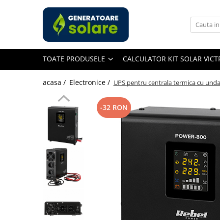
Toate Produsele
Acasa
TOATE PRODUSELE
CALCULATOR KIT SOLAR VIC
Statii de Alimentare Portabile
Cauta dupa capacitate
acasa /
Electronice /
UPS pentru centrala termica cu unda 
Pana in 1000W
Intre 1000-2000W
-32 RON
Intre 2000-3000W
Peste 3000W
Cauta dupa marca
Bluetti
EcoFlow
Anker
Pecron
Oscal