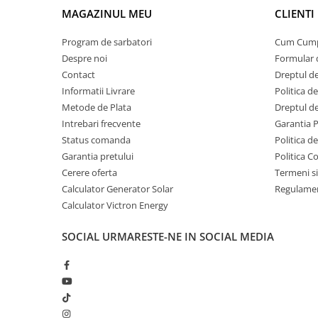
Invertoare Tensiune
MAGAZINUL MEU
CLIENTI
Roboti Pornire Auto
Program de sarbatori
Cum Cum
Statii de incarcare vehicule
Despre noi
Formular 
electrice
Contact
Dreptul de
UPS Centrale Termice
Informatii Livrare
Politica d
Stabilizatoare Tensiune
Metode de Plata
Dreptul de
Intrebari frecvente
Garantia 
Scule si aparate
Status comanda
Politica d
Instrumente de masura
Garantia pretului
Politica C
Anemometre
Cerere oferta
Termeni si
Clampmetre
Calculator Generator Solar
Regulamen
Detectoare
Calculator Victron Energy
Multimetre Portabile
SOCIAL
URMARESTE-NE IN SOCIAL MEDIA
Tahometre
Telemetre
Termometre
Testere
Multimetre de Banc