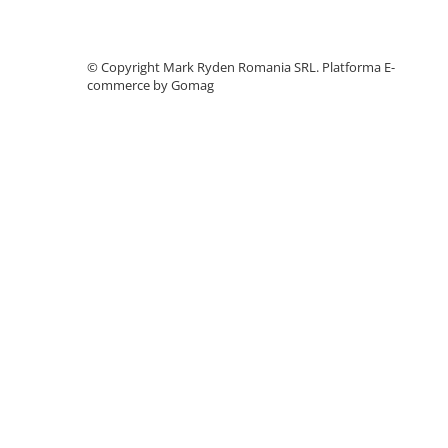
Accesorii instrumente de masura
Camere Termice
©️ Copyright Mark Ryden Romania SRL.
Platforma E-
Luxmetru
commerce by Gomag
Osciloscoape
Lichidare stoc