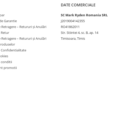
DATE COMERCIALE
par
SC Mark Ryden Romania SRL
de Garantie
J2019004142355
 Retragere – Retururi și Anulări
RO41862011
e Retur
Str. Stiintei 4, sc. B, ap. 14
 Retragere – Retururi și Anulări
Timisoara, Timis
Produselor
e Confidentialitate
ookies
 conditii
t promotii