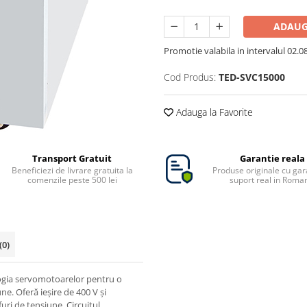
ADAUG
Promotie valabila in intervalul 02.08 
Cod Produs:
TED-SVC15000
Adauga la Favorite
Transport Gratuit
Garantie reala
Beneficiezi de livrare gratuita la
Produse originale cu gara
comenzile peste 500 lei
suport real in Roma
(0)
logia servomotoarelor pentru o
une. Oferă ieșire de 400 V și
uri de tensiune. Circuitul