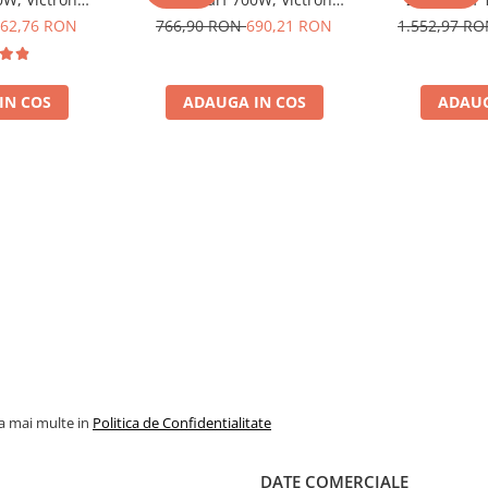
 auto, panouri
Phoenix, pentru auto, panouri
Phoenix, pent
62,76 RON
766,90 RON
690,21 RON
1.552,97 R
casa si cabana
solare, rulota, casa si cabana
solare, rulot
IN COS
ADAUGA IN COS
ADAUG
la mai multe in
Politica de Confidentialitate
DATE COMERCIALE