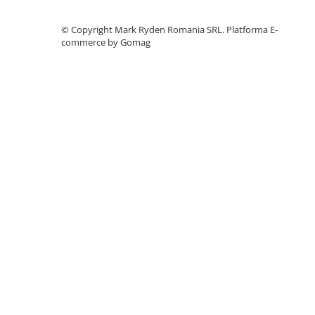
Accesorii instrumente de masura
©️ Copyright Mark Ryden Romania SRL.
Platforma E-
Camere Termice
commerce by Gomag
Luxmetru
Osciloscoape
Lichidare stoc