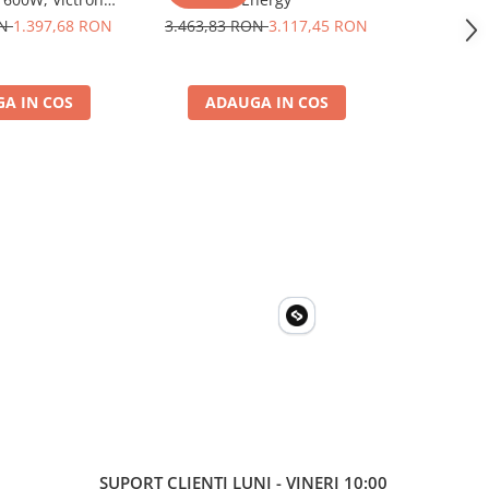
ru auto, panouri
ON
1.397,68 RON
3.463,83 RON
3.117,45 RON
3.463,8
a, casa si cabana
A IN COS
ADAUGA IN COS
ADA
SUPORT CLIENTI
LUNI - VINERI 10:00