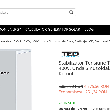
TRON ENERGY
CALCULATOR GENERATOR SOLAR
BLOG
ervomotor 15KVA 12kW, 400V, Unda Sinusoidala Pura, 3 Afisaje LCD, Terminal 
Stabilizator Tensiune
400V, Unda Sinusoidala
Kemot
5.026,90 RON
4.775,56 RON
Economisesti:
251,34
RON
IN STOC
Durata de livrare:
1-3 zile lucrato