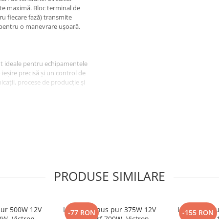
tate maximă. Bloc terminal de
tru fiecare fază) transmite
e pentru o manevrare ușoară.
t ideale pentru echipamentele
 ieșire precisă și un control de
nicații, procese de producție și
PRODUSE SIMILARE
 pur 500W 12V
Invertor sinus pur 375W 12V
Invertor sin
-77 RON
-155 RON
0W, Victron
230V, varf 700W, Victron
230V, varf 