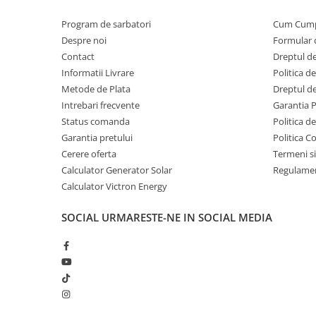
Invertoare Tensiune
Program de sarbatori
Cum Cum
Roboti Pornire Auto
Despre noi
Formular 
Statii de incarcare vehicule
Contact
Dreptul de
electrice
Informatii Livrare
Politica d
UPS Centrale Termice
Metode de Plata
Dreptul de
Stabilizatoare Tensiune
Intrebari frecvente
Garantia 
Status comanda
Politica d
Scule si aparate
Garantia pretului
Politica C
Instrumente de masura
Cerere oferta
Termeni si
Anemometre
Calculator Generator Solar
Regulamen
Clampmetre
Calculator Victron Energy
Detectoare
SOCIAL
URMARESTE-NE IN SOCIAL MEDIA
Multimetre Portabile
Tahometre
Telemetre
Termometre
Testere
Multimetre de Banc