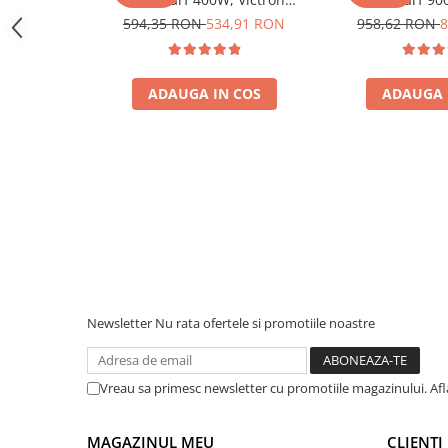
Protectii si izolatoare de baterii
Phoenix, pentru auto, panouri
Phoenix, pentru
594,35 RON
534,91 RON
958,62 RON
8
Accesorii
solare, rulota, casa si cabana
solare, rulota, 
Monitorizare si control
ADAUGA IN COS
ADAUGA 
Convertoare DC - DC
Invertoare Off-grid
Incarcatoare de retea
Acumulatori de stocare
Componente sisteme de balcon
Iluminat solar
Acumulatori
Acumulatori Standard Plumb
Newsletter
Nu rata ofertele si promotiile noastre
Acumulatori Litiu
Acumulatori Gel
Vreau sa primesc newsletter cu promotiile magazinului. Af
Acumulatori Moto
Electronice
MAGAZINUL MEU
CLIENTI