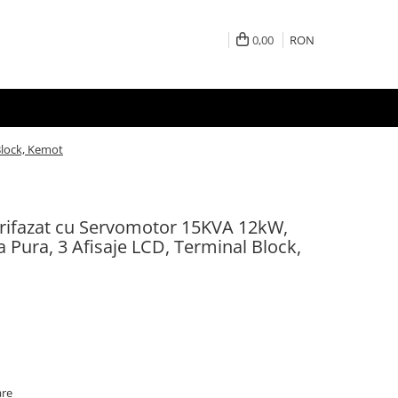
0,00
RON
Block, Kemot
 Trifazat cu Servomotor 15KVA 12kW,
 Pura, 3 Afisaje LCD, Terminal Block,
are