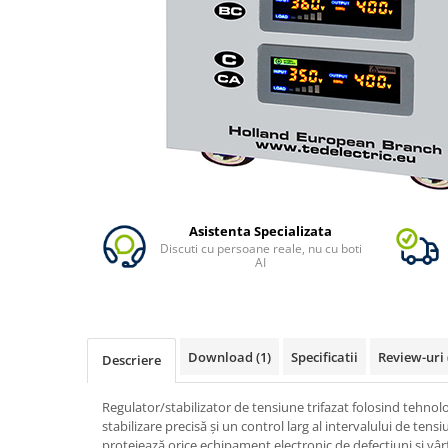
Vezi toate statiile
Accesorii Statii de Alimentare
Kituri Generatoare Solare
Cauta dupa capacitate
Pana in 1000W
Intre 1000-2000W
Intre 2000-3000W
Peste 3000W
Cauta dupa marca
Asistenta Specializata
Discuti cu persoane reale, nu cu boti
Bluetti
AI
EcoFlow
Anker
Pecron
Download (1)
Specificatii
Review-uri
Oscal
Descriere
Toate generatoarele
Regulator/stabilizator de tensiune trifazat folosind tehno
Panouri Solare Pliabile
stabilizare precisă și un control larg al intervalului de tensi
Cauta dupa marca
protejează orice echipament electronic de defecțiuni și vârf