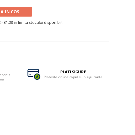
A IN COS
- 31.08 in limita stocului disponibil.
PLATI SIGURE
ntie si
Plateste online rapid si in siguranta
nia