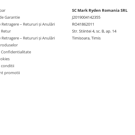
par
SC Mark Ryden Romania SRL
de Garantie
J2019004142355
 Retragere – Retururi și Anulări
RO41862011
e Retur
Str. Stiintei 4, sc. B, ap. 14
 Retragere – Retururi și Anulări
Timisoara, Timis
Produselor
e Confidentialitate
ookies
 conditii
t promotii