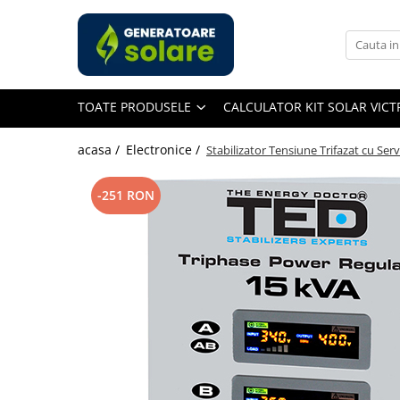
Toate Produsele
Acasa
TOATE PRODUSELE
CALCULATOR KIT SOLAR VIC
Statii de Alimentare Portabile
Cauta dupa capacitate
acasa /
Electronice /
Stabilizator Tensiune Trifazat cu S
Pana in 1000W
Intre 1000-2000W
-251 RON
Intre 2000-3000W
Peste 3000W
Cauta dupa marca
Bluetti
EcoFlow
Anker
Pecron
Oscal