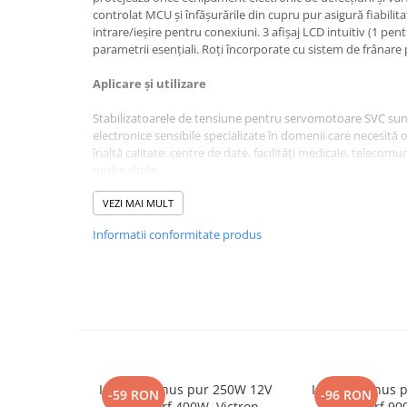
controlat MCU și înfășurările din cupru pur asigură fiabili
Bluetti
intrare/ieșire pentru conexiuni. 3 afișaj LCD intuitiv (1 pen
EcoFlow
parametrii esențiali. Roți încorporate cu sistem de frânar
Anker
Aplicare și utilizare
Oscal
Pecron
Stabilizatoarele de tensiune pentru servomotoare SVC sun
electronice sensibile specializate în domenii care necesită o
Toate panourile portabile
înaltă calitate: centre de date, facilități medicale, telecomu
Kituri solare pentru balcon
multe altele.
Frigidere Portabile
VEZI MAI MULT
Componente Fotovoltaice
Informatii conformitate produs
Incarcatoare solare
Incarcatoare solare MPPT
Incarcatoare solare PWM
Interfete si cabluri
Cabluri panouri fotovoltaice
Cabluri pentru echipamente
fotovoltaice
Invertor sinus pur 250W 12V
Invertor sinus
-59 RON
-96 RON
230V, varf 400W, Victron
230V, varf 90