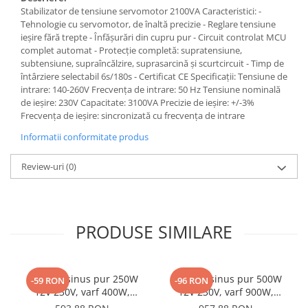
Interfete si cabluri
Stabilizator de tensiune servomotor 2100VA Caracteristici: -
Tehnologie cu servomotor, de înaltă precizie - Reglare tensiune
Cabluri panouri fotovoltaice
ieșire fără trepte - Înfășurări din cupru pur - Circuit controlat MCU
Cabluri pentru echipamente
complet automat - Protecție completă: supratensiune,
fotovoltaice
subtensiune, supraîncălzire, suprasarcină și scurtcircuit - Timp de
Protectii si izolatoare de baterii
întârziere selectabil 6s/180s - Certificat CE Specificații: Tensiune de
intrare: 140-260V Frecvența de intrare: 50 Hz Tensiune nominală
Accesorii
de ieșire: 230V Capacitate: 3100VA Precizie de ieșire: +/-3%
Frecvența de ieșire: sincronizată cu frecvența de intrare
Monitorizare si control
Informatii conformitate produs
Convertoare DC - DC
Invertoare Off-grid
Review-uri
(0)
Incarcatoare de retea
Acumulatori de stocare
Componente sisteme de balcon
PRODUSE SIMILARE
Iluminat solar
Acumulatori
Invertor sinus pur 250W
Invertor sinus pur 500W
Acumulatori Standard Plumb
-59 RON
-96 RON
12V 230V, varf 400W,
12V 230V, varf 900W,
Acumulatori Litiu
Victron Phoenix, pentru
Victron Phoenix, pentru