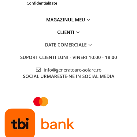
Confidentialitate
Telemetre
Termometre
MAGAZINUL MEU
Testere
Multimetre de Banc
CLIENTI
Accesorii instrumente de masura
DATE COMERCIALE
Camere Termice
Luxmetru
SUPORT CLIENTI
LUNI - VINERI 10:00 - 18:00
Osciloscoape
info@generatoare-solare.ro
Lichidare stoc
SOCIAL
URMARESTE-NE IN SOCIAL MEDIA