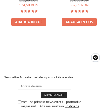
593,88 RON
957,88 RON
auto, panouri solare, rulota,
auto, panouri solare, rulota,
534,50 RON
862,09 RON
Acumulatori Gel
casa si cabana
casa si cabana
Acumulatori Moto
Electronice
ADAUGA IN COS
ADAUGA IN COS
Invertoare Tensiune
Roboti Pornire Auto
Statii de incarcare vehicule
electrice
UPS Centrale Termice
Stabilizatoare Tensiune
Scule si aparate
Instrumente de masura
Newsletter
Nu rata ofertele si promotiile noastre
Anemometre
Clampmetre
Detectoare
Multimetre Portabile
Vreau sa primesc newsletter cu promotiile
magazinului. Afla mai multe in
Politica de
Tahometre