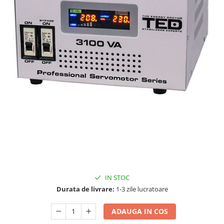
Oscal
Xtorm
Vezi toate statiile
Accesorii Statii de Alimentare
Kituri Generatoare Solare
Cauta dupa capacitate
Pana in 1000W
Intre 1000-2000W
Intre 2000-3000W
Peste 3000W
Cauta dupa marca
Bluetti
EcoFlow
IN STOC
Anker
Durata de livrare:
1-3 zile lucratoare
Jackery
Pecron
ADAUGA IN COS
Oscal