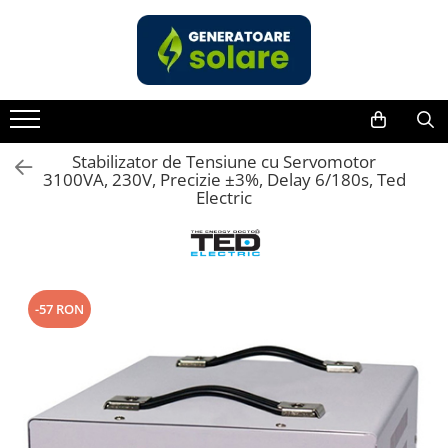
Toate Produsele
Acasa
Statii de Alimentare Portabile
Cauta dupa capacitate
Stabilizator de Tensiune cu Servomotor
3100VA, 230V, Precizie ±3%, Delay 6/180s, Ted
Pana in 1000W
Electric
Intre 1000-2000W
Intre 2000-3000W
Peste 3000W
Cauta dupa marca
-57 RON
Bluetti
EcoFlow
Anker
Jackery
Pecron