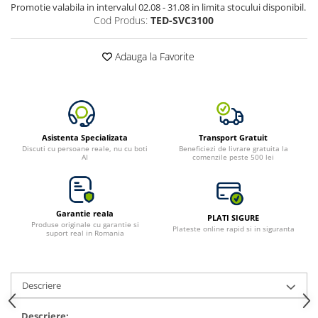
Promotie valabila in intervalul 02.08 - 31.08 in limita stocului disponibil.
Toate generatoarele
Cod Produs:
TED-SVC3100
Panouri Solare Pliabile
Cauta dupa marca
Adauga la Favorite
Bluetti
EcoFlow
Anker
Jackery
Asistenta Specializata
Transport Gratuit
Oscal
Discuti cu persoane reale, nu cu boti
Beneficiezi de livrare gratuita la
AI
comenzile peste 500 lei
Pecron
Toate panourile portabile
Kituri solare pentru balcon
Garantie reala
PLATI SIGURE
Frigidere Portabile
Produse originale cu garantie si
Plateste online rapid si in siguranta
suport real in Romania
Componente Fotovoltaice
Incarcatoare solare
Incarcatoare solare MPPT
Descriere
Incarcatoare solare PWM
Descriere: