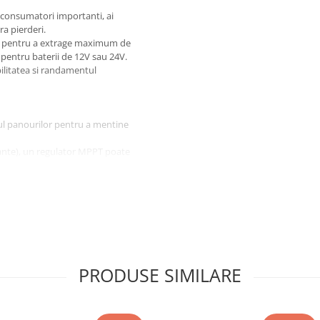
a consumatori importanti, ai
a pierderi.
T pentru a extrage maximum de
 pentru baterii de 12V sau 24V.
bilitatea si randamentul
ul panourilor pentru a mentine
tuante), un regulator MPPT poate
 PWM.
PRODUSE SIMILARE