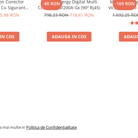
ron Conector
Victron Energy Digital Multi
Modul Centra
i sa nu depaseasca 100V.
-80 RON
-169 RON
 Cu Siguranta
Control 200/200A Gx (90º Rj45)
Victron Cerbo
to De 30A
5,98 RON
798,23 RON
718,41 RON
1.692,25 R
8, siguranta
10014)
IN COS
ADAUGA IN COS
ADAUG
ibile
ertorul folosit.
la mai multe in
Politica de Confidentialitate