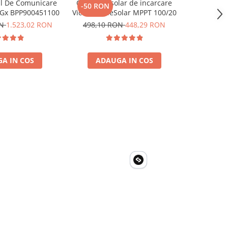
l De Comunicare
Controler solar de incarcare
Ecran Vict
-50 RON
-150 R
 Gx BPP900451100
Victron BlueSolar MPPT 100/20
Touch 
ON
1.523,02 RON
498,10 RON
448,29 RON
1.500,6
A IN COS
ADAUGA IN COS
ADA