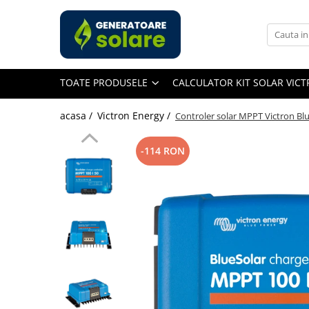
Toate Produsele
Acasa
TOATE PRODUSELE
CALCULATOR KIT SOLAR VIC
Statii de Alimentare Portabile
Cauta dupa capacitate
acasa /
Victron Energy /
Controler solar MPPT Victron Blu
Pana in 1000W
Intre 1000-2000W
-114 RON
Intre 2000-3000W
Peste 3000W
Cauta dupa marca
Bluetti
EcoFlow
Anker
Pecron
Oscal