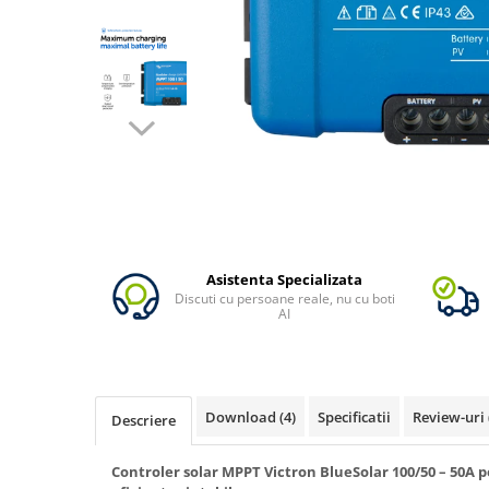
Vezi toate statiile
Accesorii Statii de Alimentare
Kituri Generatoare Solare
Cauta dupa capacitate
Pana in 1000W
Intre 1000-2000W
Intre 2000-3000W
Peste 3000W
Cauta dupa marca
Bluetti
Asistenta Specializata
Discuti cu persoane reale, nu cu boti
EcoFlow
AI
Anker
Pecron
Oscal
Download (4)
Specificatii
Review-uri
Descriere
Toate generatoarele
Panouri Solare Pliabile
Controler solar MPPT Victron BlueSolar 100/50 – 50A 
Cauta dupa marca