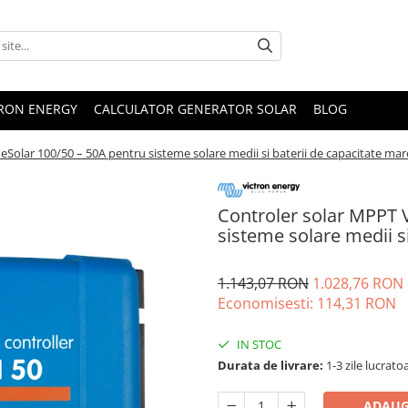
TRON ENERGY
CALCULATOR GENERATOR SOLAR
BLOG
eSolar 100/50 – 50A pentru sisteme solare medii si baterii de capacitate mar
Controler solar MPPT V
sisteme solare medii s
1.143,07 RON
1.028,76 RON
Economisesti:
114,31
RON
IN STOC
Durata de livrare:
1-3 zile lucrato
ADAUG