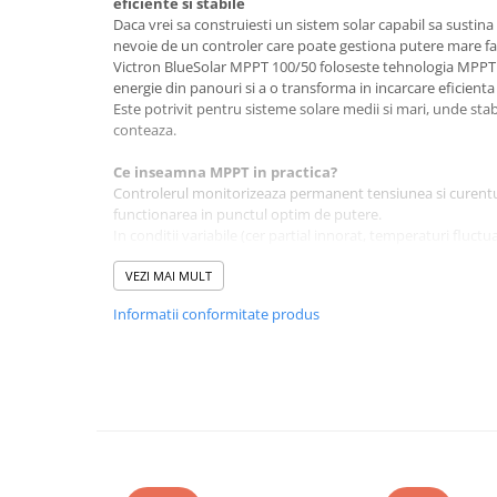
eficiente si stabile
Daca vrei sa construiesti un sistem solar capabil sa sustin
Bluetti
nevoie de un controler care poate gestiona putere mare far
EcoFlow
Victron BlueSolar MPPT 100/50 foloseste tehnologia MPP
Anker
energie din panouri si a o transforma in incarcare eficienta
Este potrivit pentru sisteme solare medii si mari, unde sta
Oscal
conteaza.
Pecron
Ce inseamna MPPT in practica?
Toate panourile portabile
Controlerul monitorizeaza permanent tensiunea si curent
Kituri solare pentru balcon
functionarea in punctul optim de putere.
In conditii variabile (cer partial innorat, temperaturi fluc
Frigidere Portabile
creste energia recoltata cu pana la 30% fata de un model
Componente Fotovoltaice
Randament maxim: pana la 98%.
VEZI MAI MULT
Incarcatoare solare
Informatii conformitate produs
Compatibilitate si putere panouri
Incarcatoare solare MPPT
Curent nominal incarcare: 50A
Incarcatoare solare PWM
Tensiune maxima circuit deschis panouri (Voc): 100V
Curent maxim scurtcircuit PV: 60A
Interfete si cabluri
Puterea recomandata a panourilor:
Cabluri panouri fotovoltaice
Sistem 12V:
aproximativ 700W (dimensionare sigura)
Cabluri pentru echipamente
Sistem 24V:
fotovoltaice
aproximativ 1400W (dimensionare sigura)