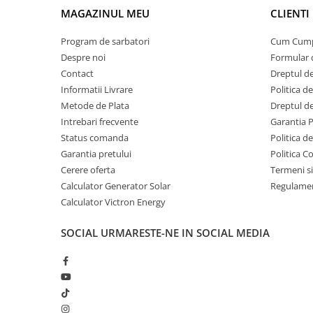
14.4V absorbtie / 13.8V float pentru sistem 12V
Invertoare Tensiune
MAGAZINUL MEU
CLIENTI
28.8V absorbtie / 27.6V float pentru sistem 24V
Roboti Pornire Auto
Include compensare automata cu temperatura pentru prote
Program de sarbatori
Cum Cum
Statii de incarcare vehicule
Integrare si monitorizare
Despre noi
Formular 
electrice
Modelul include port VE.Direct pentru integrare in ecosist
Contact
Dreptul de
Poate fi conectat la:
UPS Centrale Termice
Informatii Livrare
Politica d
accesorii Bluetooth
Stabilizatoare Tensiune
Metode de Plata
Dreptul de
sisteme de monitorizare
platforma Victron VRM (cu echipamente suplimentare)
Intrebari frecvente
Garantia 
Scule si aparate
Status comanda
Politica d
Instrumente de masura
Constructie si protectie
Garantia pretului
Politica C
Eficienta maxima: 98%
Anemometre
Cerere oferta
Termeni si
Grad protectie: IP43 (electronica) / IP22 (conectori)
Clampmetre
Calculator Generator Solar
Temperatura functionare: -30°C pana la +60°C
Regulamen
Dimensiuni compacte: 186 x 130 x 70 mm
Detectoare
Calculator Victron Energy
Greutate: aproximativ 1.3 kg
Multimetre Portabile
Este o alegere potrivita pentru sisteme solare serioase, und
SOCIAL
URMARESTE-NE IN SOCIAL MEDIA
Tahometre
fiabilitate pe termen lung.
Telemetre
Termometre
Testere
Multimetre de Banc