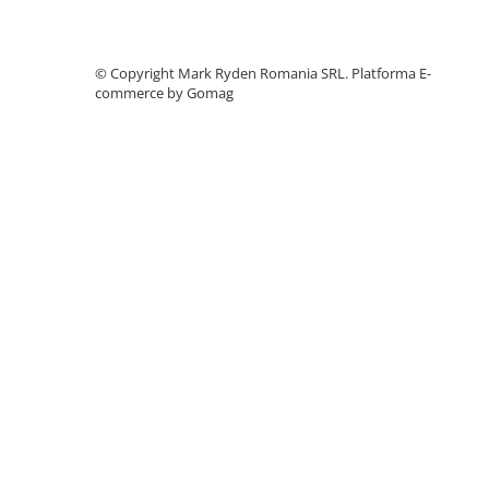
Accesorii instrumente de masura
Camere Termice
©️ Copyright Mark Ryden Romania SRL.
Platforma E-
Luxmetru
commerce by Gomag
Osciloscoape
Lichidare stoc