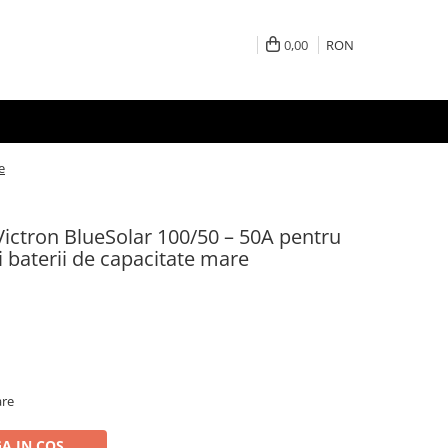
0,00
RON
e
ictron BlueSolar 100/50 – 50A pentru
i baterii de capacitate mare
are
A IN COS