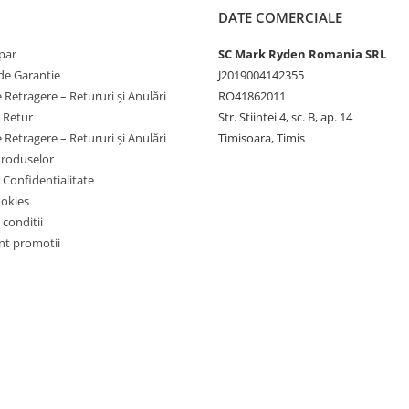
DATE COMERCIALE
jarea bateriei.
par
SC Mark Ryden Romania SRL
de Garantie
J2019004142355
emul Victron.
 Retragere – Retururi și Anulări
RO41862011
e Retur
Str. Stiintei 4, sc. B, ap. 14
 Retragere – Retururi și Anulări
Timisoara, Timis
Produselor
e Confidentialitate
ookies
 conditii
t promotii
e vrei eficienta mare si