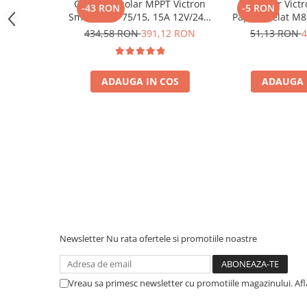
Protectii si izolatoare de baterii
Controler solar MPPT Victron
Conector Vict
-43 RON
-5 RON
SmartSolar 75/15, 15A 12V/24V,
Papuc Inelat M8
Accesorii
cu Bluetooth integrat
Fuzibila A
434,58 RON
391,12 RON
51,13 RON
4
Bpc900110014 M
Monitorizare si control
(BPC9001
Convertoare DC - DC
ADAUGA IN COS
ADAUGA 
Invertoare Off-grid
Incarcatoare de retea
Acumulatori de stocare
Componente sisteme de balcon
Iluminat solar
Acumulatori
Acumulatori Standard Plumb
Acumulatori Litiu
Newsletter
Nu rata ofertele si promotiile noastre
Acumulatori Gel
Acumulatori Moto
Vreau sa primesc newsletter cu promotiile magazinului. Af
Electronice