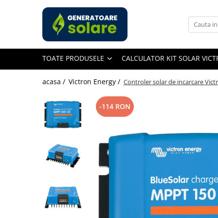
Toate Produsele
Acasa
TOATE PRODUSELE
CALCULATOR KIT SOLAR VIC
Statii de Alimentare Portabile
Cauta dupa capacitate
acasa /
Victron Energy /
Controler solar de incarcare Vic
Pana in 1000W
Intre 1000-2000W
-114 RON
Intre 2000-3000W
Peste 3000W
Cauta dupa marca
Bluetti
EcoFlow
Anker
Pecron
Oscal