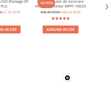
/32V (Package Of
Controler solar de incarcare
Ecran Vict
-50 RON
-150 R
 Pcs)
Victron BlueSolar MPPT 100/20
Touch 
ON
57,52 RON
498,49 RON
448,64 RON
1.501,8
A IN COS
ADAUGA IN COS
ADA