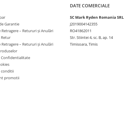
DATE COMERCIALE
par
SC Mark Ryden Romania SRL
de Garantie
J2019004142355
 Retragere – Retururi și Anulări
RO41862011
e Retur
Str. Stiintei 4, sc. B, ap. 14
 Retragere – Retururi și Anulări
Timisoara, Timis
Produselor
e Confidentialitate
ookies
 conditii
t promotii