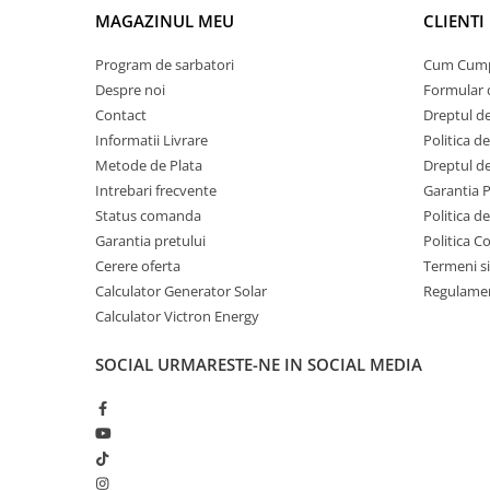
Invertoare Tensiune
MAGAZINUL MEU
CLIENTI
Roboti Pornire Auto
Program de sarbatori
Cum Cum
Statii de incarcare vehicule
Despre noi
Formular 
electrice
Contact
Dreptul de
UPS Centrale Termice
Informatii Livrare
Politica d
Stabilizatoare Tensiune
Metode de Plata
Dreptul de
Intrebari frecvente
Garantia 
Scule si aparate
Status comanda
Politica d
Instrumente de masura
Garantia pretului
Politica C
Anemometre
Cerere oferta
Termeni si
Clampmetre
Calculator Generator Solar
Regulamen
Detectoare
Calculator Victron Energy
Multimetre Portabile
SOCIAL
URMARESTE-NE IN SOCIAL MEDIA
Tahometre
Telemetre
Termometre
Testere
Multimetre de Banc