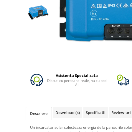
Vezi toate statiile
Accesorii Statii de Alimentare
Kituri Generatoare Solare
Cauta dupa capacitate
Pana in 1000W
Intre 1000-2000W
Intre 2000-3000W
Peste 3000W
Cauta dupa marca
Bluetti
Asistenta Specializata
Discuti cu persoane reale, nu cu boti
EcoFlow
AI
Anker
Pecron
Oscal
Download (4)
Specificatii
Review-uri
Descriere
Toate generatoarele
Panouri Solare Pliabile
Un incarcator solar colecteaza energia de la panourile solare
Cauta dupa marca