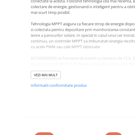
conectate la acesta. Folosind tehnologia cea mai recenta,
colectare de energie, gestionand-o inteligent pentru a obti
Bluetti
mai scurt timp posibil.
EcoFlow
Anker
Tehnologia MPPT asigura ca fiecare strop de energie dispon
si colectata pentru depozitare prin monitorizarea constanta
Oscal
iesire a panourilor solare. In special in cazul unui cer inor
Pecron
continuu, un controler MPPT va imbunatati energia recolt
cu acele PWM sau cele MPPT obisnuite.
Toate panourile portabile
Kituri solare pentru balcon
SCC020035000 se foloseste de baterii cu tensiuni de 12 V, 2
curent nominal de 35 A. Puterea nominala a panourilor foto
Frigidere Portabile
500 W si 2000 W in functie de tensiunea bateriilor. Tensiune
Componente Fotovoltaice
maxim 150 V.
VEZI MAI MULT
Incarcatoare solare
Informatii conformitate produs
Are un design compact si elegant cu dimensiuni de numai 1
Incarcatoare solare MPPT
poate monta in mai multe scenarii posibile. Cu un grad de 
Incarcatoare solare PWM
commponentele electronice si IP22 pentru terminale, incar
factorilor externi. Temperatura de functionare este cuprins
Interfete si cabluri
Cabluri panouri fotovoltaice
Cabluri pentru echipamente
fotovoltaice