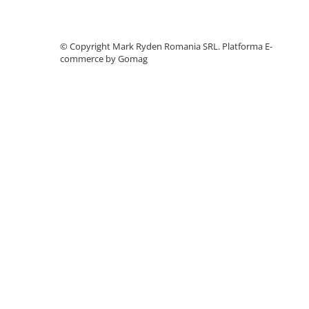
Accesorii instrumente de masura
Camere Termice
©️ Copyright Mark Ryden Romania SRL.
Platforma E-
Luxmetru
commerce by Gomag
Osciloscoape
Lichidare stoc