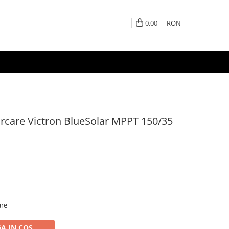
0,00
RON
arcare Victron BlueSolar MPPT 150/35
are
A IN COS