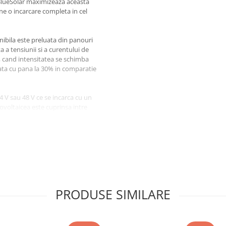
 BlueSolar maximizeaza aceasta
ne o incarcare completa in cel
ibila este preluata din panouri
 a tensiunii si a curentului de
at, cand intensitatea se schimba
ata cu pana la 30% in comparatie
4 V sau 48 V ce se incarca cu un
voltaicea este cuprinsa intre
a de circuit deschis este de
86 x 130 x 70 mm, astfel se
protectie IP43 pentru
catorul este protejat impotriva
a intre -30°C si +60°C.
PRODUSE SIMILARE