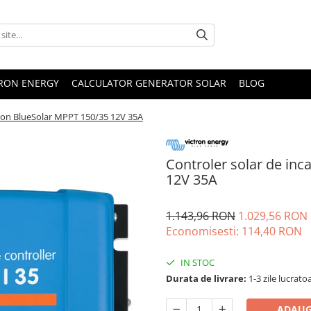
TRON ENERGY
CALCULATOR GENERATOR SOLAR
BLOG
tron BlueSolar MPPT 150/35 12V 35A
Controler solar de inc
12V 35A
1.143,96 RON
1.029,56 RON
Economisesti:
114,40
RON
IN STOC
Durata de livrare:
1-3 zile lucrato
ADAUG