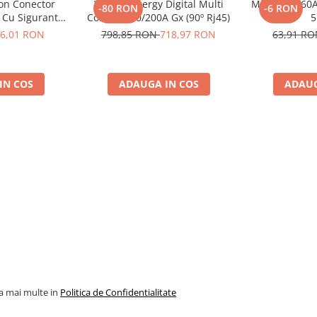
ron Conector
Victron Energy Digital Multi
Midi-Fuse 60A
-80 RON
-6 RON
 Cu Siguranta
Control 200/200A Gx (90º Rj45)
5
to De 30A
6,01 RON
798,85 RON
718,97 RON
63,91 R
8, siguranta
10014)
IN COS
ADAUGA IN COS
ADAUG
la mai multe in
Politica de Confidentialitate