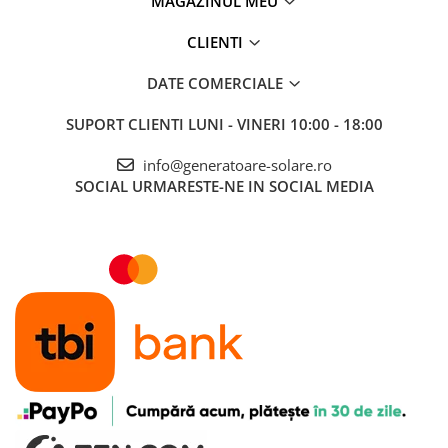
MAGAZINUL MEU
Accesorii instrumente de masura
CLIENTI
Camere Termice
Luxmetru
DATE COMERCIALE
Osciloscoape
SUPORT CLIENTI
LUNI - VINERI 10:00 - 18:00
Lichidare stoc
info@generatoare-solare.ro
SOCIAL
URMARESTE-NE IN SOCIAL MEDIA