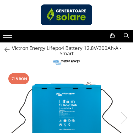
Toate Produsele
Acasa
Statii de Alimentare Portabile
Cauta dupa capacitate
Victron Energy Lifepo4 Battery 12,8V/200Ah-A -
Smart
Pana in 1000W
Intre 1000-2000W
Intre 2000-3000W
-718 RON
Peste 3000W
Cauta dupa marca
Bluetti
EcoFlow
Anker
Pecron
Oscal