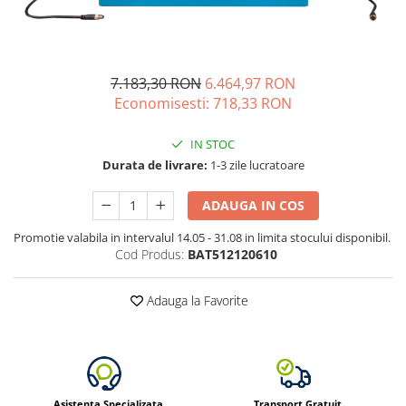
Vezi toate statiile
Accesorii Statii de Alimentare
Kituri Generatoare Solare
Cauta dupa capacitate
7.183,30 RON
6.464,97 RON
Economisesti:
718,33
RON
Pana in 1000W
Intre 1000-2000W
IN STOC
Intre 2000-3000W
Durata de livrare:
1-3 zile lucratoare
Peste 3000W
Cauta dupa marca
ADAUGA IN COS
Bluetti
Promotie valabila in intervalul 14.05 - 31.08 in limita stocului disponibil.
Cod Produs:
BAT512120610
EcoFlow
Anker
Adauga la Favorite
Pecron
Oscal
Toate generatoarele
Panouri Solare Pliabile
Cauta dupa marca
Asistenta Specializata
Transport Gratuit