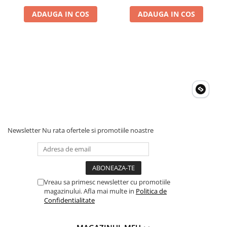
Invertoare Tensiune
ADAUGA IN COS
ADAUGA IN COS
Roboti Pornire Auto
Statii de incarcare vehicule
electrice
UPS Centrale Termice
Stabilizatoare Tensiune
Scule si aparate
Instrumente de masura
Anemometre
Newsletter
Nu rata ofertele si promotiile noastre
Clampmetre
Detectoare
Multimetre Portabile
Tahometre
Vreau sa primesc newsletter cu promotiile
Telemetre
magazinului. Afla mai multe in
Politica de
Termometre
Confidentialitate
Testere
Multimetre de Banc