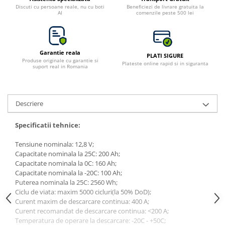
Discuti cu persoane reale, nu cu boti
Beneficiezi de livrare gratuita la
Bluetti
AI
comenzile peste 500 lei
EcoFlow
Anker
Oscal
Garantie reala
PLATI SIGURE
Produse originale cu garantie si
Plateste online rapid si in siguranta
Pecron
suport real in Romania
Toate panourile portabile
Kituri solare pentru balcon
Descriere
Frigidere Portabile
Componente Fotovoltaice
Specificatii tehnice:
Incarcatoare solare
Tensiune nominala: 12,8 V;
Incarcatoare solare MPPT
Capacitate nominala la 25C: 200 Ah;
Incarcatoare solare PWM
Capacitate nominala la 0C: 160 Ah;
Capacitate nominala la -20C: 100 Ah;
Interfete si cabluri
Puterea nominala la 25C: 2560 Wh;
Cabluri panouri fotovoltaice
Ciclu de viata: maxim 5000 cicluri(la 50% DoD);
Curent maxim de descarcare continua: 400 A;
Cabluri pentru echipamente
Curent recomandat de descarcare continua: <200 A;
fotovoltaice
Temperatura de operare la descarcare: -20C - +50C;