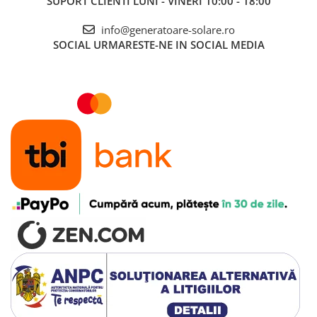
SUPORT CLIENTI
LUNI - VINERI 10:00 - 18:00
Accesorii instrumente de masura
info@generatoare-solare.ro
Camere Termice
SOCIAL
URMARESTE-NE IN SOCIAL MEDIA
Luxmetru
Osciloscoape
Lichidare stoc