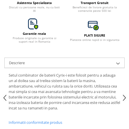
Asistenta Specializata
Transport Gratuit
Bluetti
Discuti cu persoane reale, nu cu boti
Beneficiezi de livrare gratuita la
AI
comenzile peste 500 lei
EcoFlow
Anker
Oscal
Garantie reala
PLATI SIGURE
Pecron
Produse originale cu garantie si
Plateste online rapid si in siguranta
suport real in Romania
Toate panourile portabile
Kituri solare pentru balcon
Frigidere Portabile
Descriere
Componente Fotovoltaice
Setul combinator de baterii Cyrix-i este folosit pentru a adauga
Incarcatoare solare
un al doilea sau al treilea sistem la baterii la masina,
Incarcatoare solare MPPT
ambarcatiune, vehicul cu rulota sau la orice doriti. Utilizeaza cea
mai simpla si cea mai avansata tehnologie pentru a va mentine
Incarcatoare solare PWM
bateriile incarcate prin folosirea sistemului electric al motorului,
Interfete si cabluri
insa izoleaza bateria de pornire cand incarcarea este redusa astfel
incat sa nu ramaneti in pana.
Cabluri panouri fotovoltaice
Cabluri pentru echipamente
fotovoltaice
Informatii conformitate produs