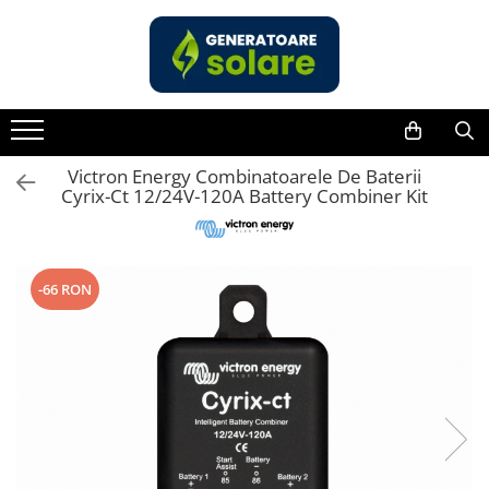
Toate Produsele
Acasa
Statii de Alimentare Portabile
Cauta dupa capacitate
Victron Energy Combinatoarele De Baterii
Cyrix-Ct 12/24V-120A Battery Combiner Kit
Pana in 1000W
Intre 1000-2000W
Intre 2000-3000W
-66 RON
Peste 3000W
Cauta dupa marca
Bluetti
EcoFlow
Anker
Pecron
Oscal