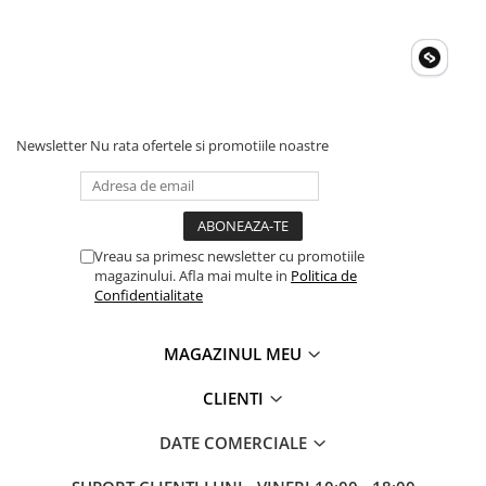
Invertoare Tensiune
Roboti Pornire Auto
Statii de incarcare vehicule
electrice
UPS Centrale Termice
Newsletter
Nu rata ofertele si promotiile noastre
Stabilizatoare Tensiune
Scule si aparate
Instrumente de masura
Vreau sa primesc newsletter cu promotiile
Anemometre
magazinului. Afla mai multe in
Politica de
Clampmetre
Confidentialitate
Detectoare
Multimetre Portabile
MAGAZINUL MEU
Tahometre
CLIENTI
Telemetre
Termometre
DATE COMERCIALE
Testere
Multimetre de Banc