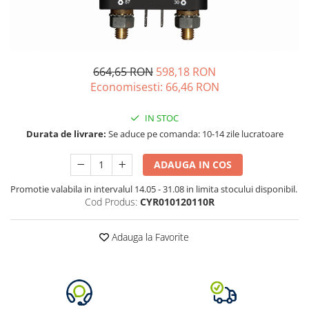
Vezi toate statiile
Accesorii Statii de Alimentare
Kituri Generatoare Solare
Cauta dupa capacitate
664,65 RON
598,18 RON
Pana in 1000W
Economisesti:
66,46
RON
Intre 1000-2000W
IN STOC
Intre 2000-3000W
Durata de livrare:
Se aduce pe comanda: 10-14 zile lucratoare
Peste 3000W
Cauta dupa marca
ADAUGA IN COS
Bluetti
Promotie valabila in intervalul 14.05 - 31.08 in limita stocului disponibil.
EcoFlow
Cod Produs:
CYR010120110R
Anker
Pecron
Adauga la Favorite
Oscal
Toate generatoarele
Panouri Solare Pliabile
Cauta dupa marca