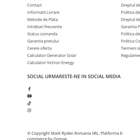
Contact
Dreptul de
Acumulatori Gel
Informatii Livrare
Politica d
Acumulatori Moto
Metode de Plata
Dreptul de
Electronice
Intrebari frecvente
Garantia 
Status comanda
Politica d
Invertoare Tensiune
Garantia pretului
Politica C
Roboti Pornire Auto
Cerere oferta
Termeni si
Statii de incarcare vehicule
Calculator Generator Solar
Regulamen
electrice
Calculator Victron Energy
UPS Centrale Termice
SOCIAL
URMARESTE-NE IN SOCIAL MEDIA
Stabilizatoare Tensiune
Scule si aparate
Instrumente de masura
Anemometre
Clampmetre
Detectoare
Multimetre Portabile
©️ Copyright Mark Ryden Romania SRL.
Platforma E-
commerce by Gomag
Tahometre