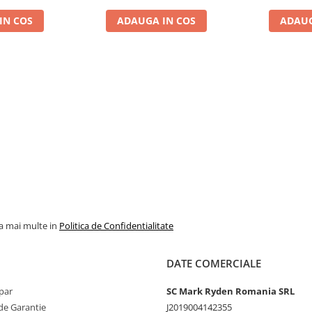
IN COS
ADAUGA IN COS
ADAUG
la mai multe in
Politica de Confidentialitate
DATE COMERCIALE
par
SC Mark Ryden Romania SRL
de Garantie
J2019004142355