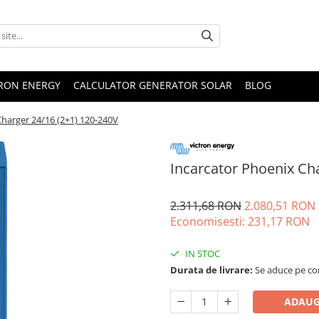
TRON ENERGY
CALCULATOR GENERATOR SOLAR
BLOG
Charger 24/16 (2+1) 120-240V
Incarcator Phoenix Ch
2.311,68 RON
2.080,51 RON
Economisesti:
231,17
RON
IN STOC
Durata de livrare:
Se aduce pe com
ADAUG