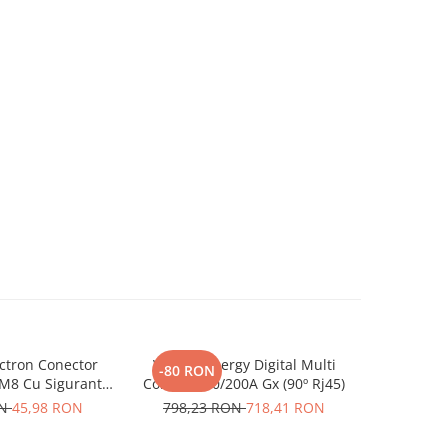
ctron Conector
Victron Energy Digital Multi
Invertor 
-80 RON
-59 RO
 M8 Cu Siguranta
Control 200/200A Gx (90º Rj45)
230V, v
 Ato De 30A
Phoenix, p
ON
45,98 RON
798,23 RON
718,41 RON
593,88
4 M8, siguranta
solare, ru
00110014)