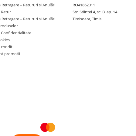
 Retragere – Retururi și Anulări
RO41862011
e Retur
Str. Stiintei 4, sc. B, ap. 14
 Retragere – Retururi și Anulări
Timisoara, Timis
Produselor
e Confidentialitate
ookies
 conditii
t promotii