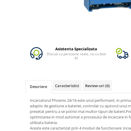
Oscal
Xtorm
Vezi toate statiile
Accesorii Statii de Alimentare
Kituri Generatoare Solare
Cauta dupa capacitate
Asistenta Specializata
Pana in 1000W
Discuti cu persoane reale, nu cu boti
Intre 1000-2000W
AI
Intre 2000-3000W
Peste 3000W
Cauta dupa marca
Caracteristici
Review-uri
(0)
Descriere
Bluetti
EcoFlow
Incarcatorul Phoenix 24/16 este unul performant, in primul
Anker
adaptiv de gestiune a bateriei, controlat cu ajutorul unui 
presetat pentru a se potrivi mai multor tipuri de baterii.Pri
Jackery
optimizarea in mod automat a procesului de incarcare in f
Pecron
utilizata bateria.
Oscal
Aceste este caracterizat prin 4 moduri de functionare: incar