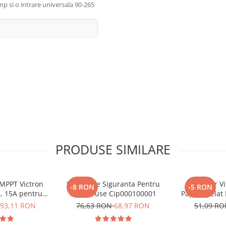
mp si o intrare universala 90-265
PRODUSE SIMILARE
 complete!
 MPPT Victron
Suport De Siguranta Pentru
Conector Vi
-8 RON
-5 RON
5, 15A pentru
Mega-Fuse Cip000100001
Papuc Inelat
e 12V si 24V
Fuzibila
93,11 RON
76,63 RON
68,97 RON
51,09 R
Bpc90011001
(BPC9