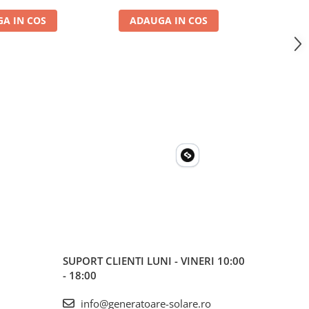
A IN COS
ADAUGA IN COS
ADA
SUPORT CLIENTI
LUNI - VINERI 10:00
- 18:00
info@generatoare-solare.ro