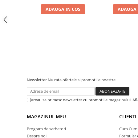
Interfete si cabluri
ADAUGA IN COS
ADAUGA 
Cabluri panouri fotovoltaice
Cabluri pentru echipamente
fotovoltaice
Protectii si izolatoare de baterii
Accesorii
Monitorizare si control
Convertoare DC - DC
Invertoare Off-grid
Newsletter
Nu rata ofertele si promotiile noastre
Incarcatoare de retea
Acumulatori de stocare
Componente sisteme de balcon
Vreau sa primesc newsletter cu promotiile magazinului. Af
Iluminat solar
MAGAZINUL MEU
CLIENTI
Acumulatori
Acumulatori Standard Plumb
Program de sarbatori
Cum Cum
Acumulatori Litiu
Despre noi
Formular 