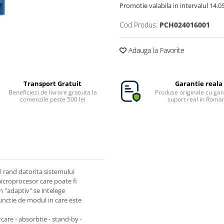
Promotie valabila in intervalul 14.05 
Cod Produs:
PCH024016001
Adauga la Favorite
Transport Gratuit
Garantie reala
Beneficiezi de livrare gratuita la
Produse originale cu gara
comenzile peste 500 lei
suport real in Roma
 rand datorita sistemului
microprocesor care poate fi
n "adaptiv" se intelege
unctie de modul in care este
care - absorbtie - stand-by -