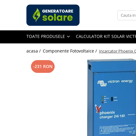
Toate Produsele
Acasa
TOATE PRODUSELE
CALCULATOR KIT SOLAR VIC
Statii de Alimentare Portabile
Cauta dupa capacitate
acasa /
Componente Fotovoltaice /
Incarcator Phoenix 
Pana in 1000W
Intre 1000-2000W
-231 RON
Intre 2000-3000W
Peste 3000W
Cauta dupa marca
Bluetti
EcoFlow
Anker
Jackery
Pecron