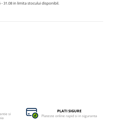
- 31.08 in limita stocului disponibil.
PLATI SIGURE
ntie si
Plateste online rapid si in siguranta
nia