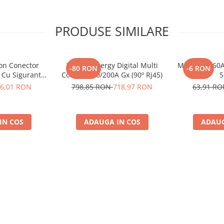
PRODUSE SIMILARE
 complete!
ron Conector
Victron Energy Digital Multi
Midi-Fuse 60A
-80 RON
-6 RON
 Cu Siguranta
Control 200/200A Gx (90º Rj45)
5
to De 30A
6,01 RON
798,85 RON
718,97 RON
63,91 R
8, siguranta
10014)
IN COS
ADAUGA IN COS
ADAUG