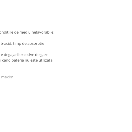
onditiile de mediu nefavorabile:
mb-acid: timp de absorbtie
te degajarii excesive de gaze
 cand bateria nu este utilizata
al maxim