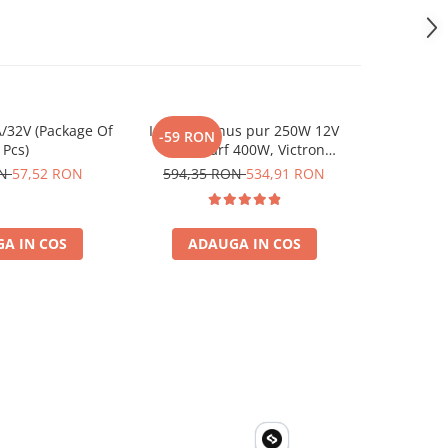
/32V (Package Of
Invertor sinus pur 250W 12V
Invertor 
-59 RON
-96 RO
 Pcs)
230V, varf 400W, Victron
230V, v
Phoenix, pentru auto, panouri
Phoenix, p
ON
57,52 RON
594,35 RON
534,91 RON
958,62
solare, rulota, casa si cabana
solare, ru
A IN COS
ADAUGA IN COS
ADA