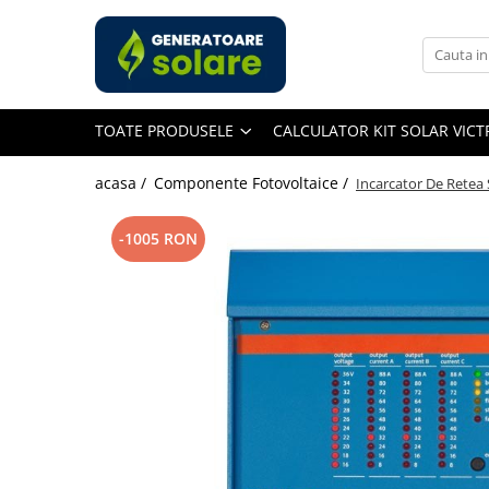
Toate Produsele
Acasa
TOATE PRODUSELE
CALCULATOR KIT SOLAR VIC
Statii de Alimentare Portabile
Cauta dupa capacitate
acasa /
Componente Fotovoltaice /
Incarcator De Retea S
Pana in 1000W
Intre 1000-2000W
-1005 RON
Intre 2000-3000W
Peste 3000W
Cauta dupa marca
Bluetti
EcoFlow
Anker
Pecron
Oscal