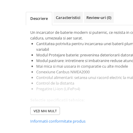
Bluetti
EcoFlow
Caracteristici
Review-uri
(0)
Descriere
Anker
Oscal
Un incarcator de baterie modern si puternic, ce rezista in c
caldura, umezeala si aer sarat.
Pecron
Cantitatea potrivita pentru incarcarea unei baterii plu
Toate panourile portabile
variabil
Modul Protejare baterie: prevenirea deteriorarii datora
Kituri solare pentru balcon
Modul pastrare: intretinere si imbatranire reduse atunci
Frigidere Portabile
Mai mica si mai usoara in comparatie cu alte modele
Componente Fotovoltaice
Conexiune Canbus NMEA2000
Controlul alimentarii: setarea unui racord electric la m
Incarcatoare solare
Control de la distanta
Incarcatoare solare MPPT
Pregatire Li-ion (LiFePo4)
Incarcatoare solare PWM
Selectie spe
cificatii tehnice:
Interfete si cabluri
Voltaj Baterie: 24V;
Tensiune de intrare (V AC): 230;
VEZI MAI MULT
Cabluri panouri fotovoltaice
Tensiune de intrare ( V AC): 185-265;
Cabluri pentru echipamente
Informatii conformitate produs
Tensiune de intrare ( V DC): 180-350;
fotovoltaice
Curent maxim de incarcare: 100A;