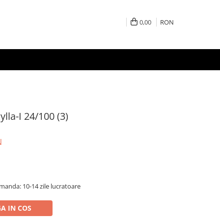
0,00
RON
lla-I 24/100 (3)
N
anda: 10-14 zile lucratoare
A IN COS