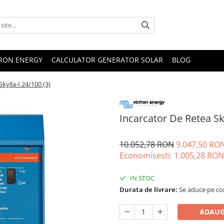
TRON ENERGY
CALCULATOR GENERATOR SOLAR
BLOG
kylla-I 24/100 (3)
Incarcator De Retea Sky
10.052,78 RON
9.047,50 RO
Economisesti:
1.005,28
RON
IN STOC
Durata de livrare:
Se aduce pe com
ADAUG