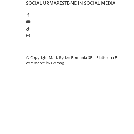
SOCIAL
URMARESTE-NE IN SOCIAL MEDIA
Accesorii instrumente de masura
Camere Termice
Luxmetru
Osciloscoape
Lichidare stoc
©️ Copyright Mark Ryden Romania SRL.
Platforma E-
commerce by Gomag