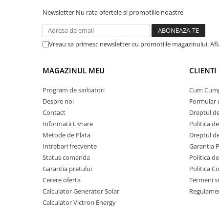
Invertoare Tensiune
Newsletter
Nu rata ofertele si promotiile noastre
Roboti Pornire Auto
Statii de incarcare vehicule
electrice
Vreau sa primesc newsletter cu promotiile magazinului. Af
UPS Centrale Termice
MAGAZINUL MEU
CLIENTI
Stabilizatoare Tensiune
Scule si aparate
Program de sarbatori
Cum Cum
Instrumente de masura
Despre noi
Formular 
Contact
Dreptul de
Anemometre
Informatii Livrare
Politica d
Clampmetre
Metode de Plata
Dreptul de
Detectoare
Intrebari frecvente
Garantia 
Multimetre Portabile
Status comanda
Politica d
Tahometre
Garantia pretului
Politica C
Telemetre
Cerere oferta
Termeni si
Calculator Generator Solar
Regulamen
Termometre
Calculator Victron Energy
Testere
Multimetre de Banc