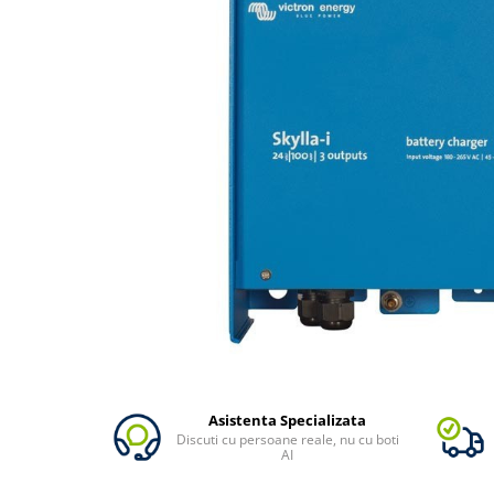
Vezi toate statiile
Accesorii Statii de Alimentare
Kituri Generatoare Solare
Cauta dupa capacitate
Pana in 1000W
Intre 1000-2000W
Intre 2000-3000W
Peste 3000W
Cauta dupa marca
Bluetti
EcoFlow
Anker
Pecron
Oscal
Asistenta Specializata
Toate generatoarele
Discuti cu persoane reale, nu cu boti
AI
Panouri Solare Pliabile
Cauta dupa marca