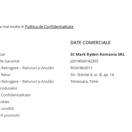
la mai multe in
Politica de Confidentialitate
DATE COMERCIALE
par
SC Mark Ryden Romania SRL
de Garantie
J2019004142355
 Retragere – Retururi și Anulări
RO41862011
e Retur
Str. Stiintei 4, sc. B, ap. 14
 Retragere – Retururi și Anulări
Timisoara, Timis
Produselor
e Confidentialitate
ookies
 conditii
t promotii