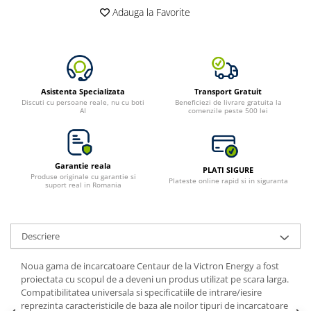
Adauga la Favorite
Asistenta Specializata
Transport Gratuit
Discuti cu persoane reale, nu cu boti
Beneficiezi de livrare gratuita la
AI
comenzile peste 500 lei
Garantie reala
PLATI SIGURE
Produse originale cu garantie si
Plateste online rapid si in siguranta
suport real in Romania
Descriere
Noua gama de incarcatoare Centaur de la Victron Energy a fost
proiectata cu scopul de a deveni un produs utilizat pe scara larga.
Compatibilitatea universala si specificatiile de intrare/iesire
reprezinta caracteristicile de baza ale noilor tipuri de incarcatoare