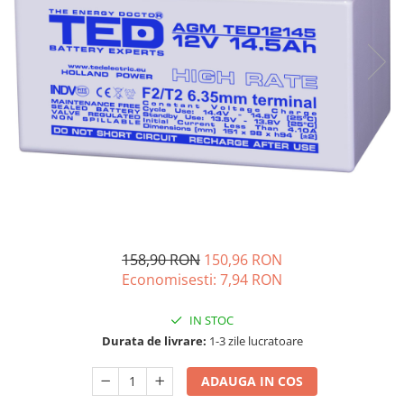
Acumulatori de stocare
Componente sisteme de balcon
158,90 RON
150,96 RON
Economisesti:
7,94
RON
IN STOC
Durata de livrare:
1-3 zile lucratoare
ADAUGA IN COS