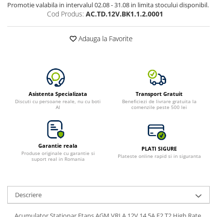
Promotie valabila in intervalul 02.08 - 31.08 in limita stocului disponibil.
Cod Produs:
AC.TD.12V.BK1.1.2.0001
Adauga la Favorite
Asistenta Specializata
Transport Gratuit
Discuti cu persoane reale, nu cu boti
Beneficiezi de livrare gratuita la
AI
comenzile peste 500 lei
Garantie reala
PLATI SIGURE
Produse originale cu garantie si
Plateste online rapid si in siguranta
suport real in Romania
Descriere
Acumulator Stationar Etans AGM VRLA 12V 14.5A F2 T2 High Rate,