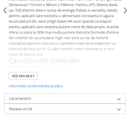
Dimensiuni 151mm x 98mm x h94mm, Pentru UPS Siteme Back-
up, TED Electric este o sursa de energie fiabila si versatila, ideala
pentru aplicatii care necesita o alimentare constanta si sigura.
Acumulatorii din seria (High Rate) HR sunt special conceputi
pentru aplicatii care necesita putere mare de descarcare. Acestia
ofera cu pana la 30% mai multa putere datorita formulei chimice
din interior.Un acumulator high rate este un tip de baterie
conceputa pentru a furniza o cantitate mare de energie intr-un
interval de timp scurt. Cu alte cuvinte, este o baterie cu o rata
mare de descarcare.
Caracteristici Generale:
Tip Acumulator:
Stationar, etans
Tehnologie:
AGM VRLA, Fara Intretinere (Plumb Acid),
VEZI MAI MULT
Sigilata, Placi plane
Tensiune Nominala:
12V
Informatii conformitate produs
Capacitate:
14.5Ah (Amperi-ora)
Dimensiuni:
151mm x 98mm x h94mm (Lungime x Latime x
Caracteristici
Inaltime)
Greutate:
Aproximativ 3.5Kg
Review-uri
(0)
High Rate:
cu 30% mai multa putere de descarare
Nr. Cicluri:
Descarcare 30% (1500 cicluri), Descarcare 50%
(700 cicluri), Descarcare 80% (300 cicluri)
Autodescarcare (la 25 ° C):
≤2% /luna