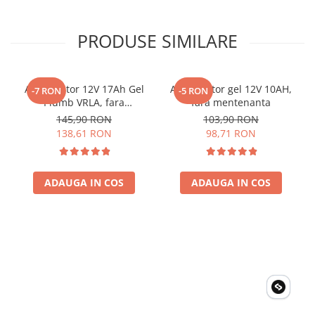
PRODUSE SIMILARE
Acumulator 12V 17Ah Gel
Acumulator gel 12V 10AH,
-7 RON
-5 RON
Plumb VRLA, fara
fara mentenanta
mentenanta, 181 x 77 x 167
145,90 RON
103,90 RON
mm
138,61 RON
98,71 RON
ADAUGA IN COS
ADAUGA IN COS