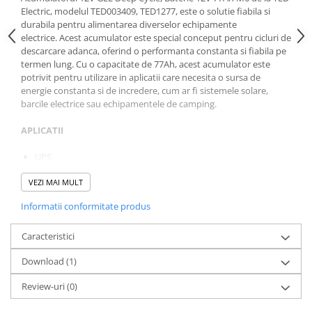
Electric, modelul TED003409, TED1277, este o solutie fiabila si
durabila pentru alimentarea diverselor echipamente
electrice. Acest acumulator este special conceput pentru cicluri de
descarcare adanca, oferind o performanta constanta si fiabila pe
termen lung. Cu o capacitate de 77Ah, acest acumulator este
potrivit pentru utilizare in aplicatii care necesita o sursa de
energie constanta si de incredere, cum ar fi sistemele solare,
barcile electrice sau echipamentele de camping.
APLICATII
UPS
Echipament medical
VEZI MAI MULT
Energie regenerabila
Echipament industrial
Informatii conformitate produs
Caracteristici
Download (1)
Review-uri
(0)