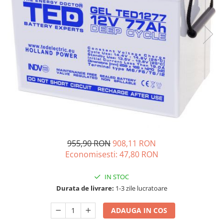
Acumulatori de stocare
Componente sisteme de balcon
955,90 RON
908,11 RON
Economisesti:
47,80
RON
IN STOC
Durata de livrare:
1-3 zile lucratoare
ADAUGA IN COS