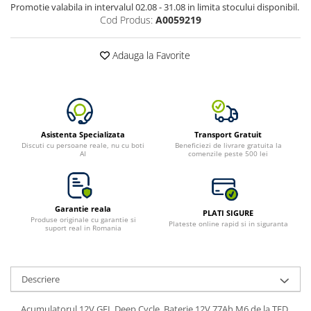
Promotie valabila in intervalul 02.08 - 31.08 in limita stocului disponibil.
Cod Produs:
A0059219
Adauga la Favorite
Asistenta Specializata
Transport Gratuit
Discuti cu persoane reale, nu cu boti
Beneficiezi de livrare gratuita la
AI
comenzile peste 500 lei
Garantie reala
PLATI SIGURE
Produse originale cu garantie si
Plateste online rapid si in siguranta
suport real in Romania
Descriere
Acumulatorul 12V GEL Deep Cycle, Baterie 12V 77Ah M6 de la TED