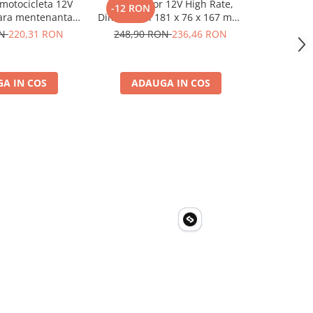
motocicleta 12V
Acumulator 12V High Rate,
Victron Ene
-12 RON
-284 R
ara mentenanta,
Dimensiuni 181 x 76 x 167 mm,
Lifepo
7x145 mm
Baterie 12V 23Ah F3, TED
Bluetooth
ON
220,31 RON
248,90 RON
236,46 RON
2.835,3
Electric TED003348
A IN COS
ADAUGA IN COS
ADA