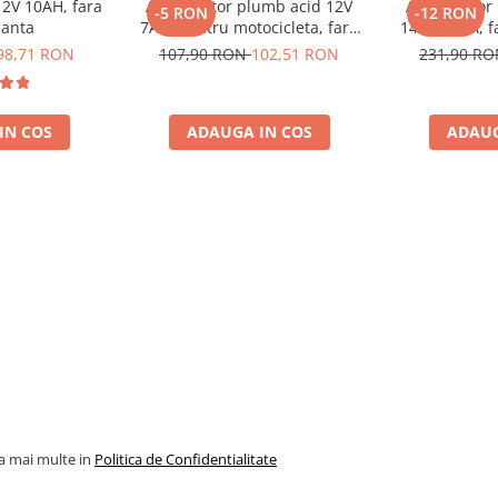
12V 10AH, fara
Acumulator plumb acid 12V
Acumulator 
-5 RON
-12 RON
anta
7Ah, pentru motocicleta, fara
14Ah 160A, f
mentenanta, 100 x 160 x 90 mm
150x8
98,71 RON
107,90 RON
102,51 RON
231,90 R
to standard
IN COS
ADAUGA IN COS
ADAUG
recomanda utilizarea cu un
rea descarcarilor profunde
la mai multe in
Politica de Confidentialitate