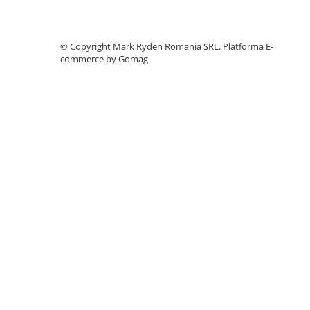
Telemetre
Termometre
©️ Copyright Mark Ryden Romania SRL.
Platforma E-
Testere
commerce by Gomag
Multimetre de Banc
Accesorii instrumente de masura
Camere Termice
Luxmetru
Osciloscoape
Lichidare stoc