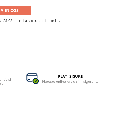
A IN COS
- 31.08 in limita stocului disponibil.
PLATI SIGURE
ntie si
Plateste online rapid si in siguranta
nia