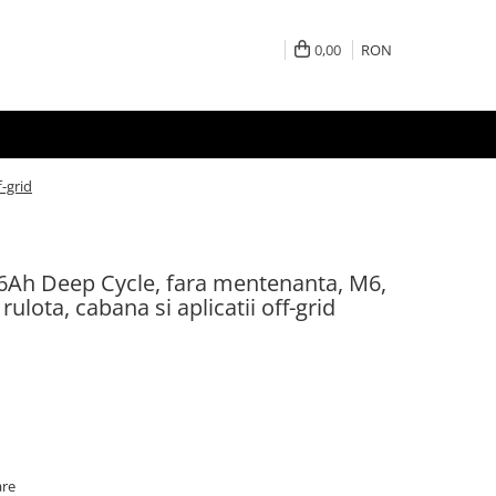
0,00
RON
-grid
6Ah Deep Cycle, fara mentenanta, M6,
ulota, cabana si aplicatii off-grid
are