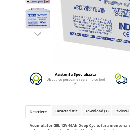
Vezi toate statiile
Accesorii Statii de Alimentare
Kituri Generatoare Solare
Cauta dupa capacitate
Pana in 1000W
Intre 1000-2000W
Intre 2000-3000W
Peste 3000W
Cauta dupa marca
Bluetti
Asistenta Specializata
Discuti cu persoane reale, nu cu boti
EcoFlow
AI
Anker
Pecron
Oscal
Caracteristici
Download (1)
Review-
Descriere
Toate generatoarele
Panouri Solare Pliabile
Acumulator GEL 12V 46Ah Deep Cycle, fara mentenant
Cauta dupa marca