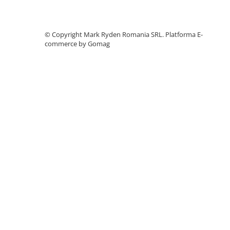
Accesorii instrumente de masura
Camere Termice
©️ Copyright Mark Ryden Romania SRL.
Platforma E-
Luxmetru
commerce by Gomag
Osciloscoape
Lichidare stoc