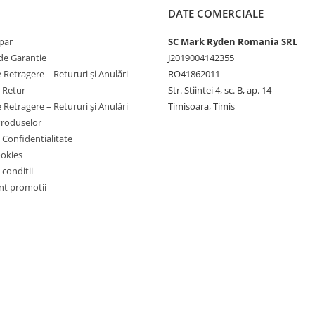
DATE COMERCIALE
par
SC Mark Ryden Romania SRL
de Garantie
J2019004142355
 Retragere – Retururi și Anulări
RO41862011
e Retur
Str. Stiintei 4, sc. B, ap. 14
 Retragere – Retururi și Anulări
Timisoara, Timis
Produselor
e Confidentialitate
ookies
 conditii
t promotii