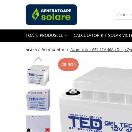
Toate Produsele
Acasa
TOATE PRODUSELE
CALCULATOR KIT SOLAR VIC
Statii de Alimentare Portabile
Cauta dupa capacitate
acasa /
Acumulatori /
Acumulator GEL 12V 46Ah Deep Cycle,
Pana in 1000W
Intre 1000-2000W
-28 RON
Intre 2000-3000W
Peste 3000W
Cauta dupa marca
Bluetti
EcoFlow
Anker
Pecron
Oscal