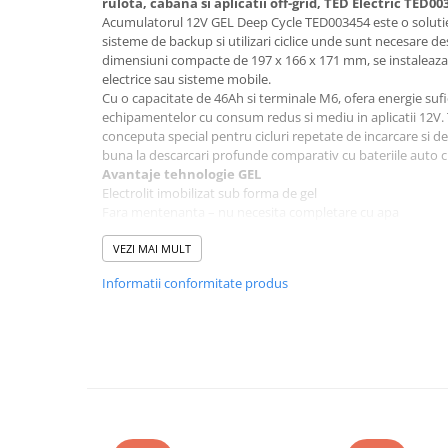
rulota, cabana si aplicatii off-grid, TED Electric TED00
Acumulatorul 12V GEL Deep Cycle TED003454 este o solutie f
Bluetti
sisteme de backup si utilizari ciclice unde sunt necesare de
EcoFlow
dimensiuni compacte de 197 x 166 x 171 mm, se instaleaza u
Anker
electrice sau sisteme mobile.
Cu o capacitate de 46Ah si terminale M6, ofera energie suf
Oscal
echipamentelor cu consum redus si mediu in aplicatii 12V.
Pecron
conceputa special pentru cicluri repetate de incarcare si d
buna la descarcari profunde comparativ cu bateriile auto cl
Toate panourile portabile
Avantaje tehnologie GEL
Kituri solare pentru balcon
Electrolit imobilizat sub forma de gel
Fara mentenanta – nu necesita completare cu apa
Frigidere Portabile
Rezistenta buna la vibratii
Componente Fotovoltaice
Functionare stabila in aplicatii ciclice
VEZI MAI MULT
Incarcatoare solare
Autodescarcare redusa
Informatii conformitate produs
Acumulatorul este rezistent la variatii de temperatura si poat
Incarcatoare solare MPPT
oferind stabilitate si siguranta in exploatare.
Incarcatoare solare PWM
Aplicatii recomandate
Sisteme solare si energie regenerabila
Interfete si cabluri
Iluminat de urgenta
Cabluri panouri fotovoltaice
UPS si sisteme de backup
Echipamente medicale
Cabluri pentru echipamente
Aplicatii industriale usoare
fotovoltaice
Rulote, cabane si aplicatii off-grid