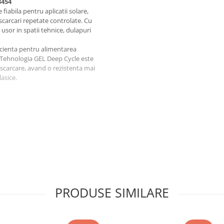
3454
iabila pentru aplicatii solare,
scarcari repetate controlate. Cu
sor in spatii tehnice, dulapuri
icienta pentru alimentarea
 Tehnologia GEL Deep Cycle este
escarcare, avand o rezistenta mai
asice.
e fi utilizat in medii solicitante,
PRODUSE SIMILARE