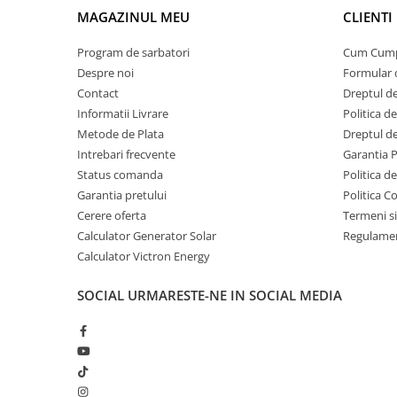
Invertoare Tensiune
MAGAZINUL MEU
CLIENTI
Roboti Pornire Auto
Program de sarbatori
Cum Cum
Statii de incarcare vehicule
Despre noi
Formular 
electrice
Contact
Dreptul de
UPS Centrale Termice
Informatii Livrare
Politica d
Stabilizatoare Tensiune
Metode de Plata
Dreptul de
Intrebari frecvente
Garantia 
Scule si aparate
Status comanda
Politica d
Instrumente de masura
Garantia pretului
Politica C
Anemometre
Cerere oferta
Termeni si
Clampmetre
Calculator Generator Solar
Regulamen
Detectoare
Calculator Victron Energy
Multimetre Portabile
SOCIAL
URMARESTE-NE IN SOCIAL MEDIA
Tahometre
Telemetre
Termometre
Testere
Multimetre de Banc