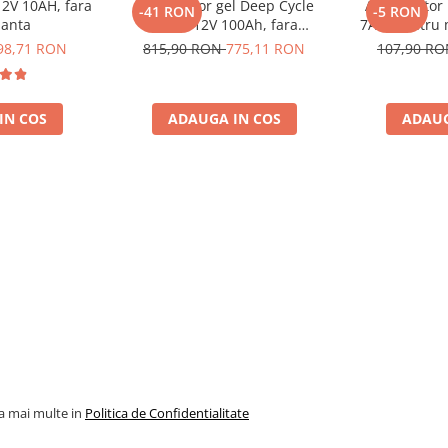
12V 10AH, fara
Acumulator gel Deep Cycle
Acumulator 
e compacta, fara mentenanta,
-41 RON
-5 RON
anta
Rebel 12V 100Ah, fara
7Ah, pentru m
e 12V.
mentenanta, 333 x 173 x 222
mentenanta, 1
98,71 RON
815,90 RON
775,11 RON
107,90 R
mm
IN COS
ADAUGA IN COS
ADAUG
la mai multe in
Politica de Confidentialitate