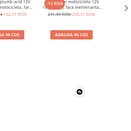
plumb acid 12V
Acumulator motocicleta 12V
Acumulat
-12 RON
-12 RO
otocicleta, fara
14Ah 160A, fara mentenanta,
Dimensiuni
00 x 160 x 90 mm
150x87x145 mm
Baterie
ON
102,51 RON
231,90 RON
220,31 RON
248,90
Elec
A IN COS
ADAUGA IN COS
ADA