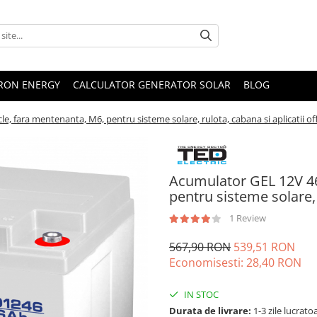
TRON ENERGY
CALCULATOR GENERATOR SOLAR
BLOG
 fara mentenanta, M6, pentru sisteme solare, rulota, cabana si aplicatii off
Acumulator GEL 12V 4
pentru sisteme solare, r
1 Review
567,90 RON
539,51 RON
Economisesti:
28,40
RON
IN STOC
Durata de livrare:
1-3 zile lucrato