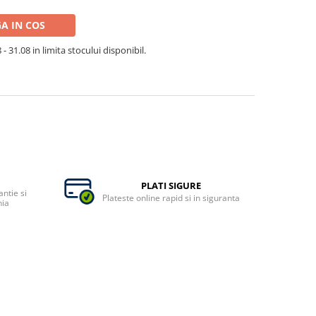
A IN COS
- 31.08 in limita stocului disponibil.
PLATI SIGURE
ntie si
Plateste online rapid si in siguranta
nia