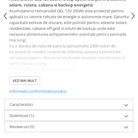
Protectii si izolatoare de baterii
solare, rulota, cabana si backup energetic
Accesorii
Acumulatorul reincarcabil GEL 12V 260Ah este proiectat pentru
aplicatii cu cerinte ridicate de energie si autonomie mare. Datorita
Monitorizare si control
capacitatii extinse de stocare, este potrivit pentru sisteme solare
rezidentiale, cabane off-grid si solutii de backup unde este
Convertoare DC - DC
necesara alimentarea echipamentelor esentiale pentru perioade
Invertoare Off-grid
mai lungi.
Cu o durata de viata de pana la aproximativ 2300 cicluri de
Incarcatoare de retea
incarcare (in conditii corecte de utilizare), aceasta baterie este
conceputa pentru descarcari profunde repetate, mentinandu-si
Acumulatori de stocare
performanta in timp.
Componente sisteme de balcon
Performanta pentru solar si backup
Capacitatea de 260Ah permite alimentarea unor
Iluminat solar
consumatori precum:
VEZI MAI MULT
Acumulatori
Frigider
Informatii conformitate produs
Centrala termica
Acumulatori Standard Plumb
Iluminat LED
Acumulatori Litiu
Router si echipamente internet
Caracteristici
TV, laptop
Acumulatori Gel
Download (1)
Pompe de apa de mica si medie putere
Autonomia depinde de consumul total conectat, dar bateria este
Acumulatori Moto
Review-uri
(0)
potrivita pentru aplicatii unde este necesara rezerva energetica
Electronice
serioasa.