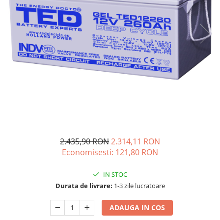
Vezi toate statiile
Accesorii Statii de Alimentare
Kituri Generatoare Solare
Cauta dupa capacitate
Pana in 1000W
Intre 1000-2000W
Intre 2000-3000W
Peste 3000W
Cauta dupa marca
Bluetti
EcoFlow
2.435,90 RON
2.314,11 RON
Economisesti:
121,80
RON
Anker
Pecron
IN STOC
Oscal
Durata de livrare:
1-3 zile lucratoare
Toate generatoarele
Panouri Solare Pliabile
ADAUGA IN COS
Cauta dupa marca