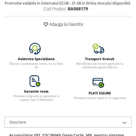
Promotie valabila in intervalul 02.08 - 31.08 in limita stocului disponibil.
Bluetti
Cod Produs:
BA088179
EcoFlow
Anker
Adauga la Favorite
Oscal
Pecron
Toate panourile portabile
Kituri solare pentru balcon
Asistenta Specializata
Transport Gratuit
Discuti cu persoane reale, nu cu boti
Beneficiezi de livrare gratuita la
Frigidere Portabile
AI
comenzile peste 500 lei
Componente Fotovoltaice
Incarcatoare solare
Incarcatoare solare MPPT
Garantie reala
PLATI SIGURE
Produse originale cu garantie si
Incarcatoare solare PWM
Plateste online rapid si in siguranta
suport real in Romania
Interfete si cabluri
Cabluri panouri fotovoltaice
Descriere
Cabluri pentru echipamente
fotovoltaice
Acumulator GEL 12V 260Ah Deep Cycle, M8, pentru sisteme