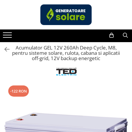
Toate Produsele
Acasa
Statii de Alimentare Portabile
Cauta dupa capacitate
Acumulator GEL 12V 260Ah Deep Cycle, M8,
pentru sisteme solare, rulota, cabana si aplicatii
Pana in 1000W
off-grid, 12V backup energetic
Intre 1000-2000W
Intre 2000-3000W
Peste 3000W
Cauta dupa marca
-122 RON
Bluetti
EcoFlow
Anker
Pecron
Oscal