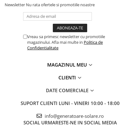
bulk
Newsletter
Nu rata ofertele si promotiile noastre
absorbtie
float
Include compensare automata cu temperatura pentru protejarea
bateriei.
Vreau sa primesc newsletter cu promotiile
Conectivitate si integrare
magazinului. Afla mai multe in
Politica de
Port comunicatie: VE.Direct
Confidentialitate
Bluetooth: optional (prin modul separat)
Iesire programabila DC: Da
MAGAZINUL MEU
Specificatii esentiale
Curent maxim incarcare: 10A
CLIENTI
Putere nominala PV: 145W (12V) / 290W (24V)
Tensiune maxima panouri: 75V
DATE COMERCIALE
Dimensiuni: 100 x 113 x 40 mm
Greutate: aproximativ 0.4 kg
Protectii: polaritate inversa, scurtcircuit, temperatura,
SUPORT CLIENTI
LUNI - VINERI 10:00 - 18:00
supratensiune
Este alegerea potrivita pentru sisteme solare compacte unde vrei
info@generatoare-solare.ro
eficienta MPPT si fiabilitate, fara a trece la modele de putere mai
SOCIAL
URMARESTE-NE IN SOCIAL MEDIA
mare.