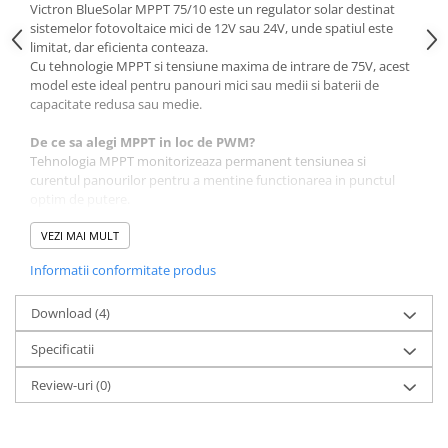
Victron BlueSolar MPPT 75/10 este un regulator solar destinat
sistemelor fotovoltaice mici de 12V sau 24V, unde spatiul este
limitat, dar eficienta conteaza.
Cu tehnologie MPPT si tensiune maxima de intrare de 75V, acest
model este ideal pentru panouri mici sau medii si baterii de
capacitate redusa sau medie.
De ce sa alegi MPPT in loc de PWM?
Tehnologia MPPT monitorizeaza permanent tensiunea si
curentul panourilor pentru a mentine functionarea in punctul
optim de putere.
In conditii reale (cer partial innorat, variatii de temperatura),
poate produce cu pana la 30% mai multa energie fata de un
VEZI MAI MULT
regulator PWM.
Informatii conformitate produs
Asta inseamna incarcare mai rapida si utilizare mai eficienta a
panoului instalat.
Download (4)
Compatibilitate si dimensionare
Specificatii
Tensiune baterie: 12V sau 24V
Curent maxim incarcare: 10A
Review-uri
(0)
Tensiune maxima panouri (Voc): 75V
Puterea recomandata a panourilor:
Sistem 12V: pana la aproximativ 145W
Sistem 24V: pana la aproximativ 290W