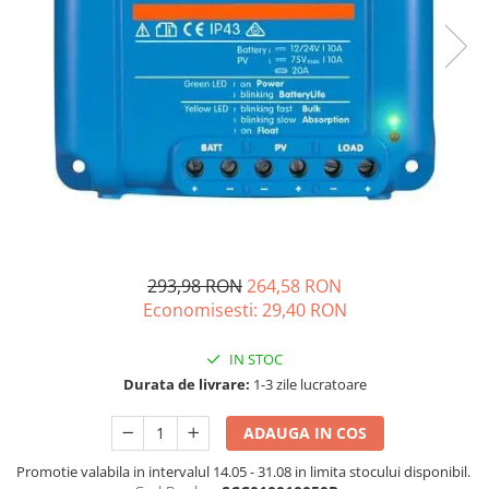
Acumulatori de stocare
Componente sisteme de balcon
293,98 RON
264,58 RON
Economisesti:
29,40
RON
IN STOC
Durata de livrare:
1-3 zile lucratoare
ADAUGA IN COS
Promotie valabila in intervalul 14.05 - 31.08 in limita stocului disponibil.