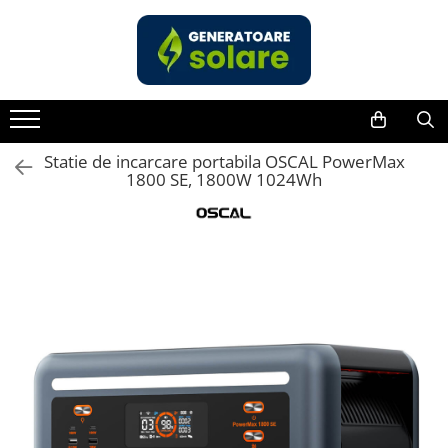
Toate Produsele
Acasa
Statii de Alimentare Portabile
Cauta dupa capacitate
Statie de incarcare portabila OSCAL PowerMax
1800 SE, 1800W 1024Wh
Pana in 1000W
Intre 1000-2000W
Intre 2000-3000W
Peste 3000W
Cauta dupa marca
Bluetti
EcoFlow
Anker
Jackery
Pecron