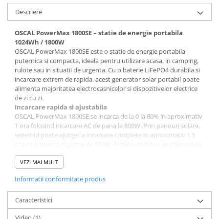
Acumulatori Gel
Descriere
Acumulatori Moto
OSCAL PowerMax 1800SE – statie de energie portabila
Electronice
1024Wh / 1800W
OSCAL PowerMax 1800SE este o statie de energie portabila
Invertoare Tensiune
puternica si compacta, ideala pentru utilizare acasa, in camping,
Roboti Pornire Auto
rulote sau in situatii de urgenta. Cu o baterie LiFePO4 durabila si
incarcare extrem de rapida, acest generator solar portabil poate
Statii de incarcare vehicule
alimenta majoritatea electrocasnicelor si dispozitivelor electrice
electrice
de zi cu zi.
Incarcare rapida si ajustabila
UPS Centrale Termice
OSCAL PowerMax 1800SE se incarca de la 0 la 80% in aproximativ
Stabilizatoare Tensiune
1 ora folosind incarcare AC de pana la 800W. Prin panouri solare,
sistemul poate ajunge la incarcare completa in aproximativ 1.5
Scule si aparate
ore cu o putere maxima de 800W. Astfel poti folosi energia solara
Instrumente de masura
pentru a reduce costurile cu electricitatea si pentru a avea
energie chiar si in zone fara retea electrica.
VEZI MAI MULT
Anemometre
Capacitate mare si design compact
Informatii conformitate produs
Clampmetre
Cu o capacitate de 1024Wh si o putere nominala de 1800W, statia
poate alimenta majoritatea aparatelor electrice uzuale. In acelasi
Detectoare
timp, este cu aproximativ 25% mai usoara si mai compacta decat
Caracteristici
Multimetre Portabile
alte produse similare. Cantareste doar 14 kg, fiind usor de
Video
(1)
Tahometre
transportat si potrivita pentru utilizare acasa, in vacante sau in