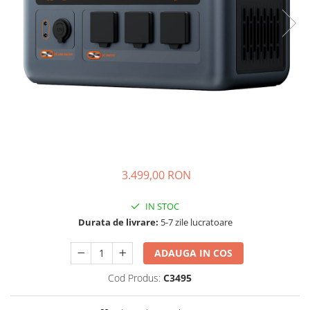
Oscal
Xtorm
Vezi toate statiile
Accesorii Statii de Alimentare
Kituri Generatoare Solare
Cauta dupa capacitate
Pana in 1000W
Intre 1000-2000W
Intre 2000-3000W
3.499,00 RON
Peste 3000W
Cauta dupa marca
IN STOC
Bluetti
Durata de livrare:
5-7 zile lucratoare
EcoFlow
Anker
ADAUGA IN COS
Jackery
Cod Produs:
C3495
Pecron
Oscal