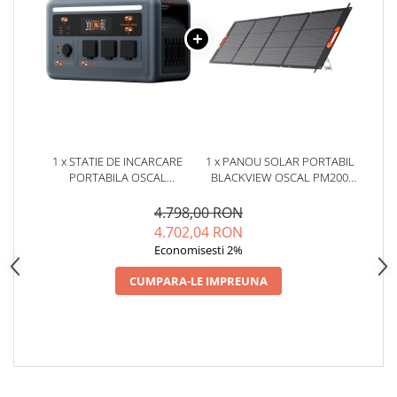
Interfete si cabluri
Cabluri panouri fotovoltaice
Cabluri pentru echipamente
fotovoltaice
Protectii si izolatoare de baterii
Accesorii
Monitorizare si control
1 x STATIE DE INCARCARE
1 x PANOU SOLAR PORTABIL
PORTABILA OSCAL
BLACKVIEW OSCAL PM200
Convertoare DC - DC
POWERMAX 1800 SE, 1800W
PLUS, 200W
Invertoare Off-grid
1024WH
4.798,00 RON
4.702,04 RON
Incarcatoare de retea
Economisesti 2%
Acumulatori de stocare
CUMPARA-LE IMPREUNA
Componente sisteme de balcon
Iluminat solar
Acumulatori
Acumulatori Standard Plumb
Acumulatori Litiu