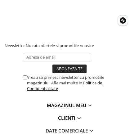
permitand monitorizarea nivelului bateriei, controlul intrarilor si
iesirilor de energie si verificarea functionarii sistemului direct de
pe smartphone.
Continutul pachetului
Statie portabila OSCAL PowerMax 1800SE
Cablu incarcare AC
Cablu incarcare solara
Manual de utilizare
Newsletter
Nu rata ofertele si promotiile noastre
Garantie 5 ani
Produsul beneficiaza de o garantie de 5 ani, oferind siguranta si
suport pe termen lung. Producatorul pune accent pe calitatea
produselor si pe servicii dedicate pentru clienti. In cazul in care
apar intrebari sau probleme, beneficiezi de asistenta si suport in
Vreau sa primesc newsletter cu promotiile
perioada de garantie.
magazinului. Afla mai multe in
Politica de
Confidentialitate
MAGAZINUL MEU
CLIENTI
DATE COMERCIALE