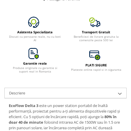
Bluetti
EcoFlow
Anker
Oscal
Asistenta Specializata
Transport Gratuit
Discuti cu persoane reale, nu cu boti
Beneficiezi de livrare gratuita la
Pecron
AI
comenzile peste 500 lei
Toate panourile portabile
Kituri solare pentru balcon
Frigidere Portabile
Garantie reala
PLATI SIGURE
Produse originale cu garantie si
Componente Fotovoltaice
Plateste online rapid si in siguranta
suport real in Romania
Incarcatoare solare
Incarcatoare solare MPPT
Descriere
Incarcatoare solare PWM
Interfete si cabluri
EcoFlow Delta 3
este un power station portabil de înaltă
Cabluri panouri fotovoltaice
performanță, proiectat pentru a-ți alimenta dispozitivele rapid și
eficient. Cu 5 opțiuni de încărcare rapidă, poți ajunge la
80% în
Cabluri pentru echipamente
doar 40 de minute
folosind intrarea AC de 1500W sau în 1.5 ore
fotovoltaice
prin panouri solare, iar încărcarea completă prin AC durează