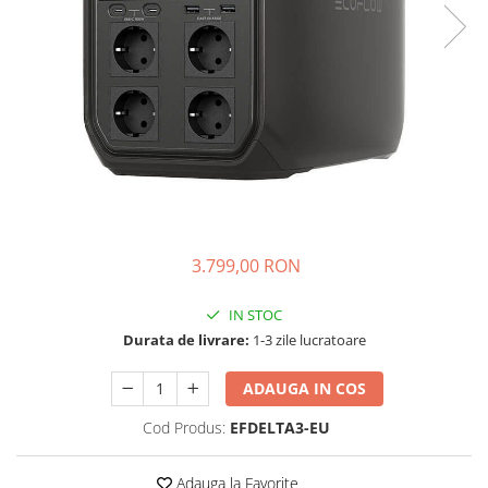
Vezi toate statiile
Accesorii Statii de Alimentare
Kituri Generatoare Solare
Cauta dupa capacitate
Pana in 1000W
Intre 1000-2000W
Intre 2000-3000W
Peste 3000W
Cauta dupa marca
3.799,00 RON
Bluetti
EcoFlow
IN STOC
Anker
Durata de livrare:
1-3 zile lucratoare
Pecron
ADAUGA IN COS
Oscal
Toate generatoarele
Cod Produs:
EFDELTA3-EU
Panouri Solare Pliabile
Cauta dupa marca
Adauga la Favorite