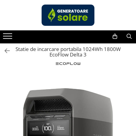
Toate Produsele
Acasa
Statii de Alimentare Portabile
Cauta dupa capacitate
Statie de incarcare portabila 1024Wh 1800W
EcoFlow Delta 3
Pana in 1000W
Intre 1000-2000W
Intre 2000-3000W
Peste 3000W
Cauta dupa marca
Bluetti
EcoFlow
Anker
Pecron
Oscal