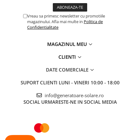
Telemetre
Termometre
Vreau sa primesc newsletter cu promotiile
magazinului. Afla mai multe in
Politica de
Testere
Confidentialitate
Multimetre de Banc
Accesorii instrumente de masura
MAGAZINUL MEU
Camere Termice
Luxmetru
CLIENTI
Osciloscoape
DATE COMERCIALE
Lichidare stoc
SUPORT CLIENTI
LUNI - VINERI 10:00 - 18:00
info@generatoare-solare.ro
SOCIAL
URMARESTE-NE IN SOCIAL MEDIA