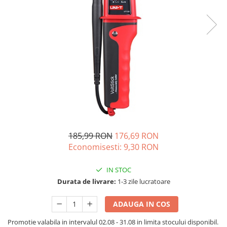
Oscal
Xtorm
Vezi toate statiile
Accesorii Statii de Alimentare
Kituri Generatoare Solare
Cauta dupa capacitate
Pana in 1000W
Intre 1000-2000W
Intre 2000-3000W
Peste 3000W
185,99 RON
176,69 RON
Cauta dupa marca
Economisesti:
9,30
RON
Bluetti
EcoFlow
IN STOC
Durata de livrare:
1-3 zile lucratoare
Anker
Jackery
ADAUGA IN COS
Pecron
Oscal
Promotie valabila in intervalul 02.08 - 31.08 in limita stocului disponibil.