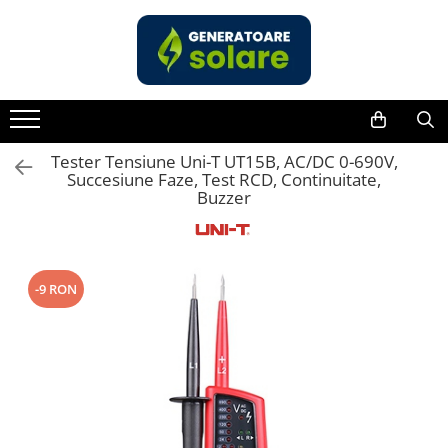
Toate Produsele
Acasa
Statii de Alimentare Portabile
Cauta dupa capacitate
Tester Tensiune Uni-T UT15B, AC/DC 0-690V,
Succesiune Faze, Test RCD, Continuitate,
Pana in 1000W
Buzzer
Intre 1000-2000W
Intre 2000-3000W
Peste 3000W
-9 RON
Cauta dupa marca
Bluetti
EcoFlow
Anker
Jackery
Pecron