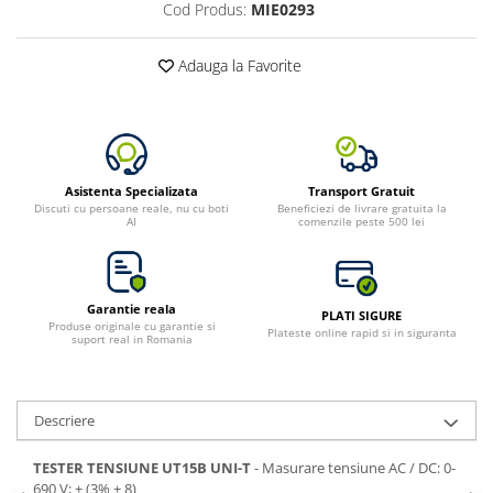
Cod Produs:
MIE0293
Toate generatoarele
Panouri Solare Pliabile
Adauga la Favorite
Cauta dupa marca
Bluetti
EcoFlow
Anker
Asistenta Specializata
Transport Gratuit
Jackery
Discuti cu persoane reale, nu cu boti
Beneficiezi de livrare gratuita la
AI
comenzile peste 500 lei
Oscal
Pecron
Toate panourile portabile
Garantie reala
PLATI SIGURE
Kituri solare pentru balcon
Produse originale cu garantie si
Plateste online rapid si in siguranta
suport real in Romania
Frigidere Portabile
Componente Fotovoltaice
Incarcatoare solare
Descriere
Incarcatoare solare MPPT
TESTER TENSIUNE UT15B UNI-T
- Masurare tensiune AC / DC: 0-
Incarcatoare solare PWM
690 V; ± (3% + 8)