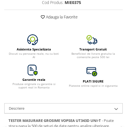
Cod Produs:
MIE0375
Adauga la Favorite
Asistenta Specializata
Transport Gratuit
Discuti cu persoane reale, nu cu boti
Beneficiezi de livrare gratuita la
AI
comenzile peste 500 lei
Garantie reala
PLATI SIGURE
Produse originale cu garantie si
Plateste online rapid si in siguranta
suport real in Romania
Descriere
TESTER MASURARE GROSIME VOPSEA UT343D UNI-T
- Poate
stoca pana la 500 de seturi de date pentru analize ulterioare.