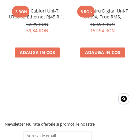
Caracteristici generale
Tester Cabluri Uni-T
Multimetru Digital Uni-T
-3 RON
-8 RON
Alimentare: 3V - 2 baterii R03
UT681L, Ethernet RJ45 RJ11
UT89X, True RMS,
Culoarea produsului: rosu si gri
BNC, Continuitate,
Temperatura 1000°C,
62,99 RON
160,99 RON
Greutatea neta a produsului: 175g
Scurtcircuit, Incrucisate
Frecventa, NCV, CAT III
59,84 RON
152,94 RON
Dimensiune produs (mm): 153.5 x 64.5 x 41
600V, Autoscalare
ADAUGA IN COS
ADAUGA IN COS
Newsletter
Nu rata ofertele si promotiile noastre