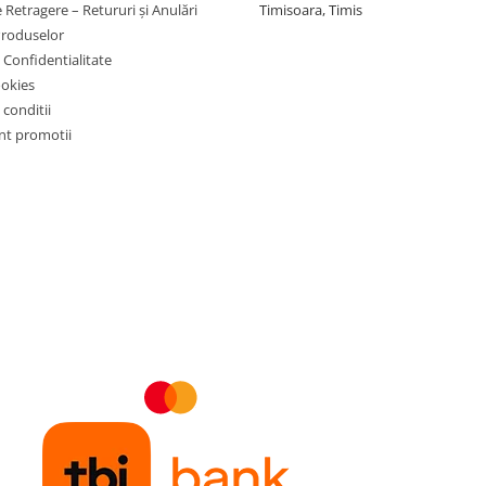
 Retragere – Retururi și Anulări
Timisoara, Timis
Produselor
e Confidentialitate
ookies
 conditii
t promotii