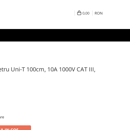
0,00
RON
tru Uni-T 100cm, 10A 1000V CAT III,
are
A IN COS