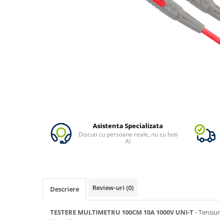
Vezi toate statiile
Accesorii Statii de Alimentare
Kituri Generatoare Solare
Cauta dupa capacitate
Pana in 1000W
Intre 1000-2000W
Intre 2000-3000W
Peste 3000W
Cauta dupa marca
Bluetti
Asistenta Specializata
Discuti cu persoane reale, nu cu boti
EcoFlow
AI
Anker
Pecron
Oscal
Review-uri
(0)
Descriere
Toate generatoarele
Panouri Solare Pliabile
TESTERE MULTIMETRU 100CM 10A 1000V UNI-T
- Tensiu
Cauta dupa marca