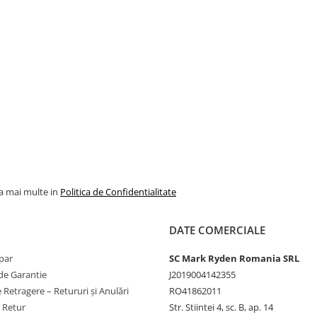
la mai multe in
Politica de Confidentialitate
DATE COMERCIALE
par
SC Mark Ryden Romania SRL
de Garantie
J2019004142355
 Retragere – Retururi și Anulări
RO41862011
e Retur
Str. Stiintei 4, sc. B, ap. 14