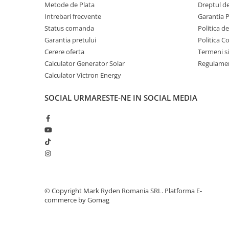
Invertoare Tensiune
Metode de Plata
Dreptul de
Intrebari frecvente
Garantia 
Roboti Pornire Auto
Status comanda
Politica d
Statii de incarcare vehicule
Garantia pretului
Politica C
electrice
Cerere oferta
Termeni si
UPS Centrale Termice
Calculator Generator Solar
Regulamen
Calculator Victron Energy
Stabilizatoare Tensiune
Scule si aparate
SOCIAL
URMARESTE-NE IN SOCIAL MEDIA
Instrumente de masura
Anemometre
Clampmetre
Detectoare
Multimetre Portabile
Tahometre
Telemetre
©️ Copyright Mark Ryden Romania SRL.
Platforma E-
commerce by Gomag
Termometre
Testere
Multimetre de Banc