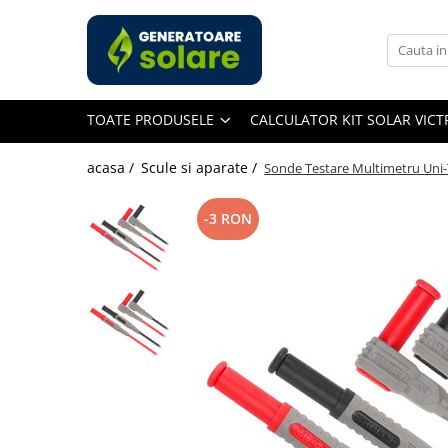
Toate Produsele
Acasa
TOATE PRODUSELE
CALCULATOR KIT SOLAR VIC
Statii de Alimentare Portabile
Cauta dupa capacitate
acasa /
Scule si aparate /
Sonde Testare Multimetru Uni-T
Pana in 1000W
Intre 1000-2000W
-3 RON
Intre 2000-3000W
Peste 3000W
Cauta dupa marca
Bluetti
EcoFlow
Anker
Pecron
Oscal