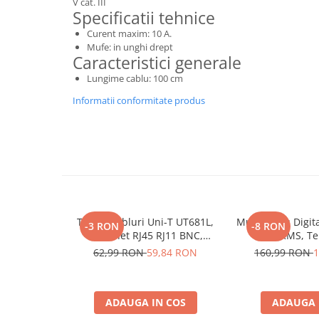
V cat. III
Specificatii tehnice
Bluetti
Curent maxim: 10 A.
EcoFlow
Mufe: in unghi drept
Anker
Caracteristici generale
Oscal
Lungime cablu: 100 cm
Pecron
Informatii conformitate produs
Toate panourile portabile
Kituri solare pentru balcon
Frigidere Portabile
Componente Fotovoltaice
Incarcatoare solare
Incarcatoare solare MPPT
Tester Cabluri Uni-T UT681L,
Multimetru Digit
-3 RON
-8 RON
Incarcatoare solare PWM
Ethernet RJ45 RJ11 BNC,
True RMS, T
Interfete si cabluri
Continuitate, Scurtcircuit,
1000°C, Frecventa
62,99 RON
59,84 RON
160,99 RON
1
Incrucisate
600V, Aut
Cabluri panouri fotovoltaice
Cabluri pentru echipamente
ADAUGA IN COS
ADAUGA 
fotovoltaice