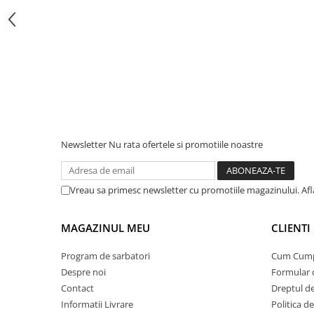
Protectii si izolatoare de baterii
Accesorii
Monitorizare si control
Convertoare DC - DC
Invertoare Off-grid
Incarcatoare de retea
Acumulatori de stocare
Newsletter
Nu rata ofertele si promotiile noastre
Componente sisteme de balcon
Iluminat solar
Vreau sa primesc newsletter cu promotiile magazinului. Af
Acumulatori
Acumulatori Standard Plumb
MAGAZINUL MEU
CLIENTI
Acumulatori Litiu
Acumulatori Gel
Program de sarbatori
Cum Cum
Despre noi
Formular 
Acumulatori Moto
Contact
Dreptul de
Electronice
Informatii Livrare
Politica d