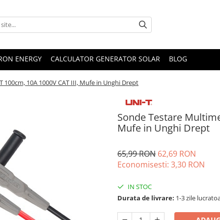
TRON ENERGY
CALCULATOR GENERATOR SOLAR
BLOG
 100cm, 10A 1000V CAT III, Mufe in Unghi Drept
Sonde Testare Multime
Mufe in Unghi Drept
65,99 RON
62,69 RON
Economisesti:
3,30
RON
IN STOC
Durata de livrare:
1-3 zile lucrato
ADAUG