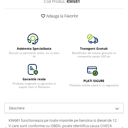
Cod Produs:
KW681
Adauga la Favorite
Asistenta Specializata
Transport Gratuit
Discuti cu persoane reale, nu cu boti
Beneficiezi de livrare gratuita la
AI
comenzile peste 500 lei
Garantie reala
PLATI SIGURE
Produse originale cu garantie si
Plateste online rapid si in siguranta
suport real in Romania
Descriere
KW681 functioneaza pe toate masinile pe benzina si diesel de 12
V care sunt conforme cu OBDII, poate identifica cauza CHECK