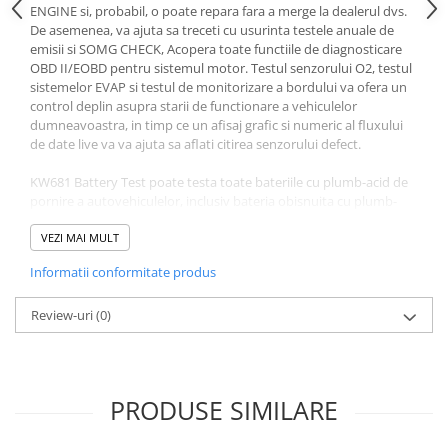
ENGINE si, probabil, o poate repara fara a merge la dealerul dvs.
De asemenea, va ajuta sa treceti cu usurinta testele anuale de
emisii si SOMG CHECK, Acopera toate functiile de diagnosticare
OBD II/EOBD pentru sistemul motor. Testul senzorului O2, testul
sistemelor EVAP si testul de monitorizare a bordului va ofera un
control deplin asupra starii de functionare a vehiculelor
dumneavoastra, in timp ce un afisaj grafic si numeric al fluxului
de date live va va ajuta sa aflati citirea senzorului defect.
KW681 Battery Test poate testa toate bateriile cu plumb-acid de
pornire a autovehiculelor, inclusiv bateria obisnuita cu plumb-
acid, bateria cu placi plate AGM, bateria spiralata AGM si bateria
Gel,etc. Adopta tehnologia de testare a conductantei de ultima
VEZI MAI MULT
generatie din lume pentru a masura cu usurinta, rapid si precis
Informatii conformitate produs
capacitatea reala in amperi la pornire la rece a bateriei de pornire
a vehiculului, starea de sanatate a bateriei in sine si defectiunile
comune ale sistemului de pornire si ale sistemului de incarcare a
Review-uri
(0)
vehiculului, ceea ce poate ajuta personalul de intretinere sa
gaseasca problema rapid si precis, realizand astfel o reparatie
rapida a vehiculului.
PRODUSE SIMILARE
Limbi meniu:
Engleza, franceza, germana, olandeza, spaniola, rusa, portugheza,