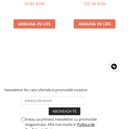
Scurtcircuit, Incrucisate
Frecventa, NCV, CAT III
59,84 RON
152,94 RON
600V, Autoscalare
ADAUGA IN COS
ADAUGA IN COS
Newsletter
Nu rata ofertele si promotiile noastre
Vreau sa primesc newsletter cu promotiile
magazinului. Afla mai multe in
Politica de