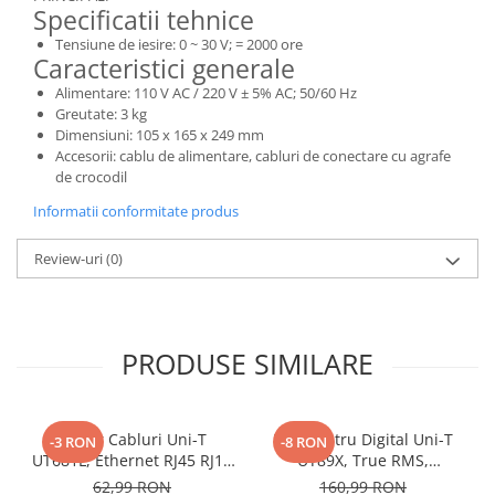
Specificatii tehnice
Tensiune de iesire: 0 ~ 30 V; = 2000 ore
Caracteristici generale
Alimentare: 110 V AC / 220 V ± 5% AC; 50/60 Hz
Greutate: 3 kg
Dimensiuni: 105 x 165 x 249 mm
Accesorii: cablu de alimentare, cabluri de conectare cu agrafe
de crocodil
Informatii conformitate produs
Review-uri
(0)
PRODUSE SIMILARE
Tester Cabluri Uni-T
Multimetru Digital Uni-T
-3 RON
-8 RON
UT681L, Ethernet RJ45 RJ11
UT89X, True RMS,
BNC, Continuitate,
Temperatura 1000°C,
62,99 RON
160,99 RON