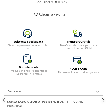
Cod Produs:
MIE0396
Adauga la Favorite
Asistenta Specializata
Transport Gratuit
Discuti cu persoane reale, nu cu boti
Beneficiezi de livrare gratuita la
AI
comenzile peste 500 lei
Garantie reala
PLATI SIGURE
Produse originale cu garantie si
Plateste online rapid si in siguranta
suport real in Romania
Descriere
SURSA LABORATOR UTP3313TFL-II UNI-T
- PARAMETRII
PRINCIPALI