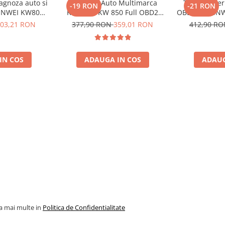
agnoza auto si
Diagnoza Auto Multimarca
Tester bater
-19 RON
-21 RON
ONNWEI KW808
Konnwei KW 850 Full OBD2
OBD II KONNWE
e Dupa 1996
Tester Auto Dedicat BMW Mini
pentru masi
03,21 RON
377,90 RON
359,01 RON
412,90 R
Cooper Mercedes Audi
co
Diagnostic Scanner ABS ESP
SRS Transmisie Motor Toate
IN COS
ADAUGA IN COS
ADAUG
Marcile Dupa 1996
la mai multe in
Politica de Confidentialitate