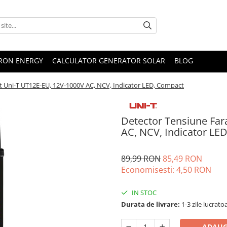
TRON ENERGY
CALCULATOR GENERATOR SOLAR
BLOG
t Uni-T UT12E-EU, 12V-1000V AC, NCV, Indicator LED, Compact
Detector Tensiune Far
AC, NCV, Indicator LE
89,99 RON
85,49 RON
Economisesti:
4,50
RON
IN STOC
Durata de livrare:
1-3 zile lucrato
ADAUG