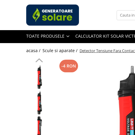
Toate Produsele
Acasa
TOATE PRODUSELE
CALCULATOR KIT SOLAR VIC
Statii de Alimentare Portabile
Cauta dupa capacitate
acasa /
Scule si aparate /
Detector Tensiune Fara Contac
Pana in 1000W
Intre 1000-2000W
-4 RON
Intre 2000-3000W
Peste 3000W
Cauta dupa marca
Bluetti
EcoFlow
Anker
Jackery
Pecron