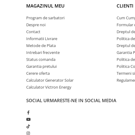
MAGAZINUL MEU
CLIENTI
Acumulatori Gel
Acumulatori Moto
Program de sarbatori
Cum Cum
Despre noi
Formular 
Electronice
Contact
Dreptul de
Invertoare Tensiune
Informatii Livrare
Politica d
Roboti Pornire Auto
Metode de Plata
Dreptul de
Statii de incarcare vehicule
Intrebari frecvente
Garantia 
electrice
Status comanda
Politica d
Garantia pretului
Politica C
UPS Centrale Termice
Cerere oferta
Termeni si
Stabilizatoare Tensiune
Calculator Generator Solar
Regulamen
Scule si aparate
Calculator Victron Energy
Instrumente de masura
SOCIAL
URMARESTE-NE IN SOCIAL MEDIA
Anemometre
Clampmetre
Detectoare
Multimetre Portabile
Tahometre