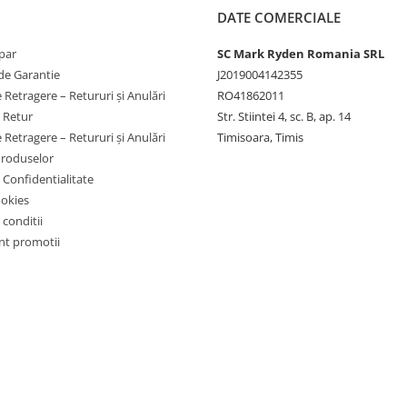
DATE COMERCIALE
par
SC Mark Ryden Romania SRL
de Garantie
J2019004142355
 Retragere – Retururi și Anulări
RO41862011
e Retur
Str. Stiintei 4, sc. B, ap. 14
 Retragere – Retururi și Anulări
Timisoara, Timis
Produselor
e Confidentialitate
ookies
 conditii
t promotii