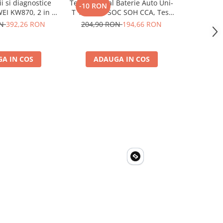
ii si diagnostice
Tester Digital Baterie Auto Uni-
Multimetru
-10 RON
-9 RON
I KW870, 2 in 1,
T 12V 24V, SOC SOH CCA, Test
Capacita
ni 12V, functii
Alternator, SAE DIN IEC EN JIS
Curent,
ON
392,26 RON
204,90 RON
194,66 RON
182,99
mplete
Tranzist
A IN COS
ADAUGA IN COS
ADA