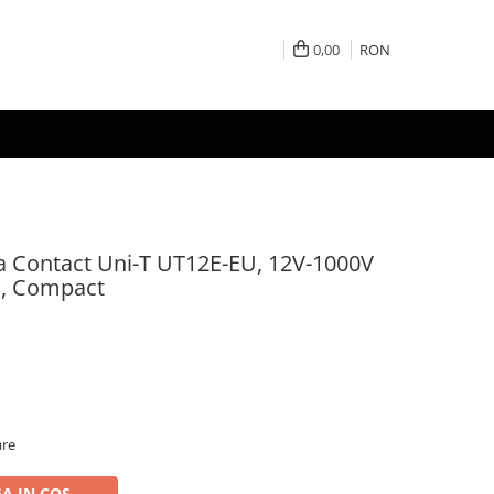
0,00
RON
a Contact Uni-T UT12E-EU, 12V-1000V
D, Compact
are
A IN COS