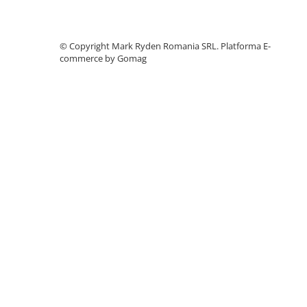
Telemetre
Termometre
©️ Copyright Mark Ryden Romania SRL.
Platforma E-
Testere
commerce by Gomag
Multimetre de Banc
Accesorii instrumente de masura
Camere Termice
Luxmetru
Osciloscoape
Lichidare stoc