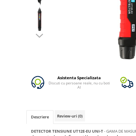
Oscal
Xtorm
Vezi toate statiile
Accesorii Statii de Alimentare
Kituri Generatoare Solare
Cauta dupa capacitate
Pana in 1000W
Intre 1000-2000W
Intre 2000-3000W
Peste 3000W
Asistenta Specializata
Discuti cu persoane reale, nu cu boti
Cauta dupa marca
AI
Bluetti
EcoFlow
Anker
Review-uri
(0)
Descriere
Jackery
Pecron
DETECTOR TENSIUNE UT12E-EU UNI-T
- GAMA DE MASU
Oscal