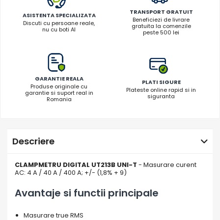
TRANSPORT GRATUIT
ASISTENTA SPECIALIZATA
Beneficiezi de livrare
Discuti cu persoane reale,
gratuita la comenzile
nu cu boti AI
peste 500 lei
GARANTIE REALA
PLATI SIGURE
Produse originale cu
Plateste online rapid si in
garantie si suport real in
siguranta
Romania
Descriere
CLAMPMETRU DIGITAL UT213B UNI-T
- Masurare curent
AC: 4 A / 40 A / 400 A; +/- (1,8% + 9)
Avantaje si functii principale
Masurare true RMS