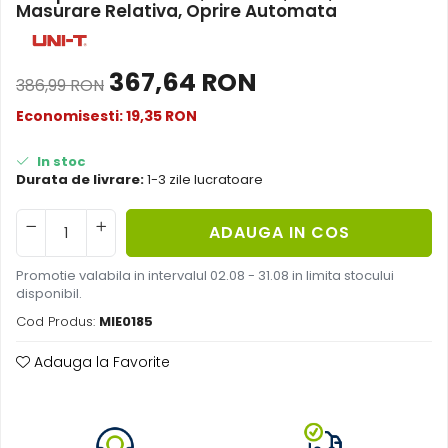
Masurare Relativa, Oprire Automata
Acumulatori de stocare
Componente sisteme de balcon
367,64 RON
386,99 RON
Economisesti:
19,35
RON
In stoc
Durata de livrare:
1-3 zile lucratoare
ADAUGA IN COS
Promotie valabila in intervalul 02.08 - 31.08 in limita stocului
disponibil.
Cod Produs:
MIE0185
Adauga la Favorite