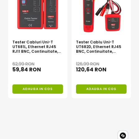
Schimbarea automata a domeniilor de masurare
Deschidere maxima falci: 30 mm
Caracteristici generale
LCD cu iluminare din spate
Alimentare: 3 baterii 1,5 V marime AAA
Tester Cabluri Uni-T
Tester Cablu Uni-T
Dimensiune afisaj: 38 x 24 mm
UT681L, Ethernet RJ45
UT682D, Ethernet RJ45
RJ11 BNC, Continuitate,
BNC, Continuitate,
Greutate: 280 g
Scurtcircuit, Incrucisate
Scurtcircuit, Circuit
Dimensiuni: 220 x 75 x 40 mm
Deschis
62,99 RON
126,99 RON
59,84 RON
120,64 RON
ADAUGA IN COS
ADAUGA IN COS