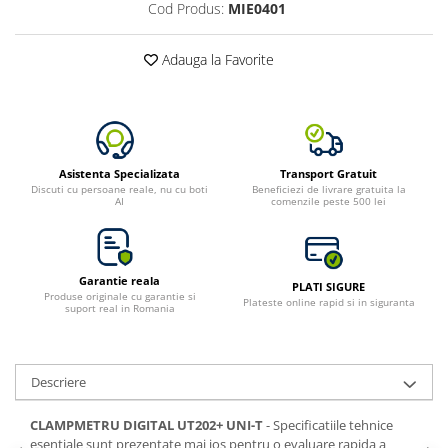
Cod Produs:
MIE0401
Toate generatoarele
Panouri Solare Pliabile
Adauga la Favorite
Cauta dupa marca
Bluetti
EcoFlow
Anker
Asistenta Specializata
Transport Gratuit
Jackery
Discuti cu persoane reale, nu cu boti
Beneficiezi de livrare gratuita la
AI
comenzile peste 500 lei
Oscal
Pecron
Toate panourile portabile
Garantie reala
PLATI SIGURE
Kituri solare pentru balcon
Produse originale cu garantie si
Plateste online rapid si in siguranta
suport real in Romania
Frigidere Portabile
Componente Fotovoltaice
Incarcatoare solare
Descriere
Incarcatoare solare MPPT
CLAMPMETRU DIGITAL UT202+ UNI-T
- Specificatiile tehnice
Incarcatoare solare PWM
esentiale sunt prezentate mai jos pentru o evaluare rapida a