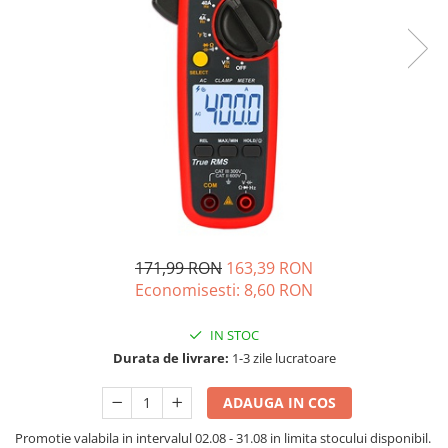
Oscal
Xtorm
Vezi toate statiile
Accesorii Statii de Alimentare
Kituri Generatoare Solare
Cauta dupa capacitate
Pana in 1000W
Intre 1000-2000W
Intre 2000-3000W
Peste 3000W
171,99 RON
163,39 RON
Cauta dupa marca
Economisesti:
8,60
RON
Bluetti
EcoFlow
IN STOC
Durata de livrare:
1-3 zile lucratoare
Anker
Jackery
ADAUGA IN COS
Pecron
Oscal
Promotie valabila in intervalul 02.08 - 31.08 in limita stocului disponibil.