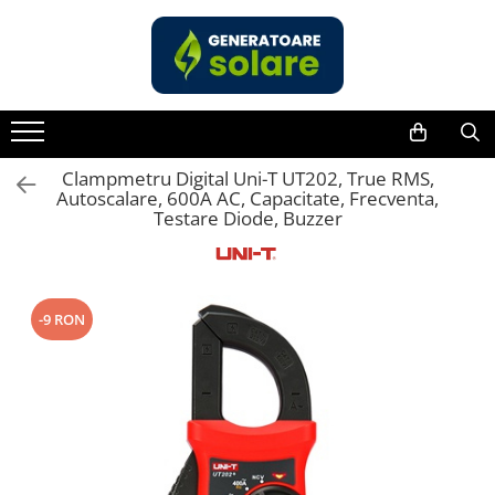
Toate Produsele
Acasa
Statii de Alimentare Portabile
Cauta dupa capacitate
Clampmetru Digital Uni-T UT202, True RMS,
Autoscalare, 600A AC, Capacitate, Frecventa,
Pana in 1000W
Testare Diode, Buzzer
Intre 1000-2000W
Intre 2000-3000W
Peste 3000W
-9 RON
Cauta dupa marca
Bluetti
EcoFlow
Anker
Jackery
Pecron