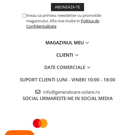
Telemetre
Termometre
Vreau sa primesc newsletter cu promotiile
magazinului. Afla mai multe in
Politica de
Testere
Confidentialitate
Multimetre de Banc
Accesorii instrumente de masura
MAGAZINUL MEU
Camere Termice
Luxmetru
CLIENTI
Osciloscoape
DATE COMERCIALE
Lichidare stoc
SUPORT CLIENTI
LUNI - VINERI 10:00 - 18:00
info@generatoare-solare.ro
SOCIAL
URMARESTE-NE IN SOCIAL MEDIA