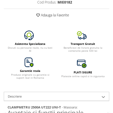
Cod Produs:
MIE0182
Adauga la Favorite
Asistenta Specializata
Transport Gratuit
Discuti cu persoane reale, nu cu boti
Beneficiezi de livrare gratuita la
AI
comenzile peste 500 lei
Garantie reala
PLATI SIGURE
Produse originale cu garantie si
Plateste online rapid si in siguranta
suport real in Romania
Descriere
CLAMPMETRU 2500A UT222 UNI-T
- Masoara:
Avantaje si functii principale