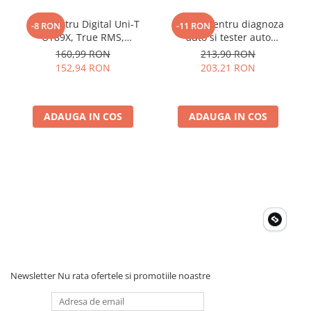
Caracteristici generale
Multimetru Digital Uni-T
Aparat pentru diagnoza
-8 RON
-11 RON
Impedan&#539;a de intrare: > = 10 MOhm
UT89X, True RMS,
auto si tester auto
Alimentare: baterie alcalina 9V (6LF22)
Temperatura 1000°C,
KONNWEI KW808 Toate
160,99 RON
213,90 RON
Frecventa, NCV, CAT III
Marcile Dupa 1996
152,94 RON
203,21 RON
600V, Autoscalare
ADAUGA IN COS
ADAUGA IN COS
Newsletter
Nu rata ofertele si promotiile noastre