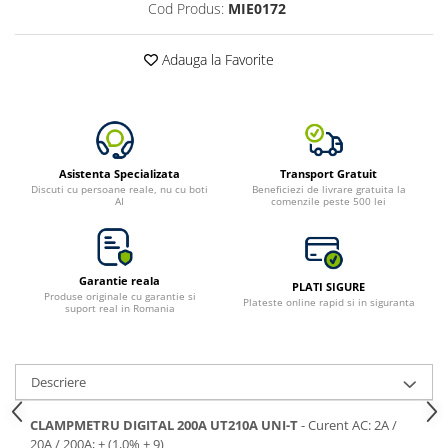
Cod Produs:
MIE0172
Adauga la Favorite
Asistenta Specializata
Transport Gratuit
Discuti cu persoane reale, nu cu boti
Beneficiezi de livrare gratuita la
AI
comenzile peste 500 lei
Garantie reala
PLATI SIGURE
Produse originale cu garantie si
Plateste online rapid si in siguranta
suport real in Romania
Descriere
CLAMPMETRU DIGITAL 200A UT210A UNI-T
- Curent AC: 2A /
20A / 200A; ± (1,0% + 9)