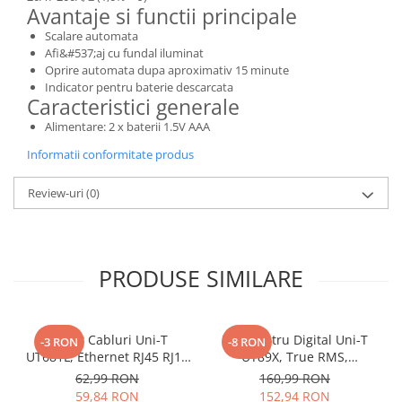
Avantaje si functii principale
Scalare automata
Afi&#537;aj cu fundal iluminat
Oprire automata dupa aproximativ 15 minute
Indicator pentru baterie descarcata
Caracteristici generale
Alimentare: 2 x baterii 1.5V AAA
Informatii conformitate produs
Review-uri
(0)
PRODUSE SIMILARE
Tester Cabluri Uni-T
Multimetru Digital Uni-T
-3 RON
-8 RON
UT681L, Ethernet RJ45 RJ11
UT89X, True RMS,
BNC, Continuitate,
Temperatura 1000°C,
62,99 RON
160,99 RON
Scurtcircuit, Incrucisate
Frecventa, NCV, CAT III
59,84 RON
152,94 RON