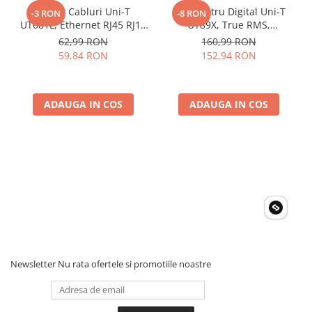
Tester Cabluri Uni-T
Multimetru Digital Uni-T
Afisaj: 64,75 x 42 mm
-3 RON
-8 RON
Caracteristici generale
UT681L, Ethernet RJ45 RJ11
UT89X, True RMS,
BNC, Continuitate,
Temperatura 1000°C,
62,99 RON
160,99 RON
Culoarea produsului: alb si gri
Scurtcircuit, Incrucisate
Frecventa, NCV, CAT III
59,84 RON
152,94 RON
Greutate: 230g
600V, Autoscalare
Dimensiuni: 130mm x 75mm x 55.4mm
ADAUGA IN COS
ADAUGA IN COS
Newsletter
Nu rata ofertele si promotiile noastre