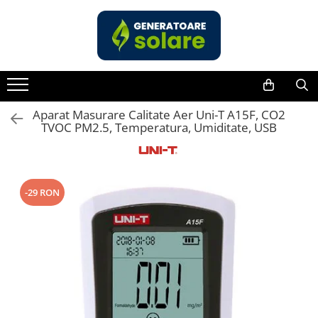
Statii de Alimentare Portabile
Kituri Generatoare Solare
Panouri Solare Pliabile
Componente Fotovoltaice
Acumulatori
Electronice
Scule si aparate
Cauta dupa capacitate
Cauta dupa capacitate
Cauta dupa marca
Incarcatoare solare
Acumulatori Standard Plumb
Invertoare Tensiune
Instrumente de masura
Pana in 1000W
Pana in 1000W
Bluetti
Incarcatoare solare MPPT
Acumulatori Litiu
Roboti Pornire Auto
Anemometre
Intre 1000-2000W
Intre 1000-2000W
EcoFlow
Incarcatoare solare PWM
Clampmetre
Acumulatori Gel
Statii de incarcare vehicule
Aparat Masurare Calitate Aer Uni-T A15F, CO2
TVOC PM2.5, Temperatura, Umiditate, USB
electrice
Intre 2000-3000W
Intre 2000-3000W
Anker
Interfete si cabluri
Detectoare
Acumulatori Moto
Peste 3000W
Peste 3000W
Jackery
Multimetre Portabile
UPS Centrale Termice
Cabluri panouri fotovoltaice
Cauta dupa marca
Cauta dupa marca
Oscal
Tahometre
Cabluri pentru echipamente
Stabilizatoare Tensiune
fotovoltaice
Pecron
Telemetre
Bluetti
Bluetti
-29 RON
Protectii si izolatoare de baterii
Toate panourile portabile
Termometre
EcoFlow
EcoFlow
Testere
Accesorii
Anker
Anker
Multimetre de Banc
Jackery
Jackery
Monitorizare si control
Accesorii instrumente de masura
Pecron
Pecron
Convertoare DC - DC
Camere Termice
Oscal
Oscal
Invertoare Off-grid
Luxmetru
Xtorm
Toate generatoarele
Incarcatoare de retea
Osciloscoape
Vezi toate statiile