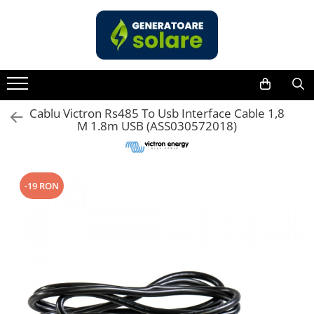
Toate Produsele
Acasa
Statii de Alimentare Portabile
Cauta dupa capacitate
Cablu Victron Rs485 To Usb Interface Cable 1,8
M 1.8m USB (ASS030572018)
Pana in 1000W
Intre 1000-2000W
Intre 2000-3000W
-19 RON
Peste 3000W
Cauta dupa marca
Bluetti
EcoFlow
Anker
Pecron
Oscal