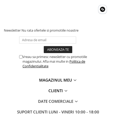
Invertoare Tensiune
Roboti Pornire Auto
Statii de incarcare vehicule
electrice
Newsletter
Nu rata ofertele si promotiile noastre
UPS Centrale Termice
Stabilizatoare Tensiune
Scule si aparate
Instrumente de masura
Vreau sa primesc newsletter cu promotiile
Anemometre
magazinului. Afla mai multe in
Politica de
Confidentialitate
Clampmetre
Detectoare
MAGAZINUL MEU
Multimetre Portabile
Tahometre
CLIENTI
Telemetre
DATE COMERCIALE
Termometre
Testere
SUPORT CLIENTI
LUNI - VINERI 10:00 - 18:00
Multimetre de Banc