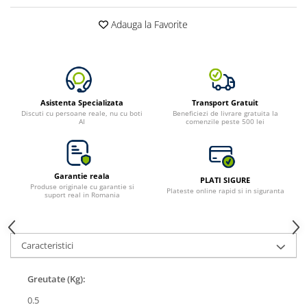
Bluetti
Adauga la Favorite
EcoFlow
Anker
Oscal
Pecron
Asistenta Specializata
Transport Gratuit
Toate panourile portabile
Discuti cu persoane reale, nu cu boti
Beneficiezi de livrare gratuita la
AI
comenzile peste 500 lei
Kituri solare pentru balcon
Frigidere Portabile
Componente Fotovoltaice
Garantie reala
PLATI SIGURE
Incarcatoare solare
Produse originale cu garantie si
Plateste online rapid si in siguranta
suport real in Romania
Incarcatoare solare MPPT
Incarcatoare solare PWM
Interfete si cabluri
Caracteristici
Cabluri panouri fotovoltaice
Cabluri pentru echipamente
Greutate (Kg):
fotovoltaice
0.5