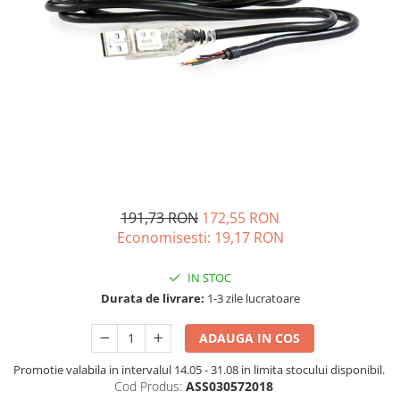
Vezi toate statiile
Accesorii Statii de Alimentare
Kituri Generatoare Solare
Cauta dupa capacitate
Pana in 1000W
Intre 1000-2000W
Intre 2000-3000W
Peste 3000W
Cauta dupa marca
191,73 RON
172,55 RON
Bluetti
Economisesti:
19,17
RON
EcoFlow
Anker
IN STOC
Pecron
Durata de livrare:
1-3 zile lucratoare
Oscal
ADAUGA IN COS
Toate generatoarele
Promotie valabila in intervalul 14.05 - 31.08 in limita stocului disponibil.
Panouri Solare Pliabile
Cod Produs:
ASS030572018
Cauta dupa marca