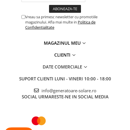
UTILIZARE
Încărcătorul este echipat cu un cip inteligent, care întrerupe
alimentarea în cazul unor situații nedorite care pot duce la
Vreau sa primesc newsletter cu promotiile
pericole.
magazinului. Afla mai multe in
Politica de
Procesorul protejează împotriva:
Confidentialitate
- scurt circuit,
- supracurent,
- supraîncălzire,
MAGAZINUL MEU
- tensiune prea mică/mare
- conectarea inversă a cablurilor
CLIENTI
CARACTERISTICILE PRODUSULUI
DATE COMERCIALE
Control cu ​​microprocesor, caracteristici inteligente de încărcare
Display LCD cu iluminare din spate
Menținerea stabilă a funcției de încărcare
SUPORT CLIENTI
LUNI - VINERI 10:00 - 18:00
Funcția de diagnosticare a bateriei
Protecție la scurtcircuit
info@generatoare-solare.ro
Protecție la inversarea polarității
SOCIAL
URMARESTE-NE IN SOCIAL MEDIA
Protecție la supraîncălzire
Terminale izolate, așa-zise crocodili
Protecție împotriva murdăriei, prafului și umezelii