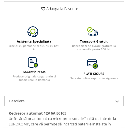
Adauga la Favorite
Asistenta Specializata
Transport Gratuit
Discuti cu persoane reale, nu cu boti
Beneficiezi de livrare gratuita la
AI
comenzile peste 500 lei
Garantie reala
PLATI SIGURE
Produse originale cu garantie si
Plateste online rapid si in siguranta
suport real in Romania
Descriere
Redresor automat 12V 6A E6165
Un încărcător automat cu microprocesor, de înaltă calitate de la
EUROKOMP, care vă permite să încărcați bateriile instalate în