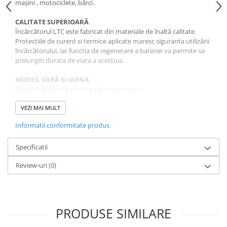
mașini , motociclete, bărci.
CALITATE SUPERIOARĂ
Încărcătorul LTC este fabricat din materiale de înaltă calitate.
Protectiile de curent si termice aplicate maresc siguranta utilizării
încărcătorului, iar functia de regenerare a bateriei va permite sa
prelungiti durata de viata a acestuia.
MODUL VARĂ ȘI IARNA
Când încărcătorul detectează temperatura:
- peste 28°C - modul de vară este activat,
- sub 10°C - modul de iarnă este activat.
VEZI MAI MULT
În funcție de temperatura detectată, pictograma
Informatii conformitate produs
corespunzătoare va fi evidențiată pe ecran și încărcătorul va
încărca optim vehiculul/dispozitivul conectat.
Specificatii
ECRAN LCD MULTIFUNCȚIONAL
Review-uri
(0)
Un afișaj LCD clar oferă utilizatorului toate informațiile despre
procesul de încărcare, inclusiv:
- afişajul tensiunii
- afișarea curentului
- afişajul temperaturii
PRODUSE SIMILARE
- afișarea stării de regenerare a bateriei
- afișarea unei notificări despre finalizarea procesului